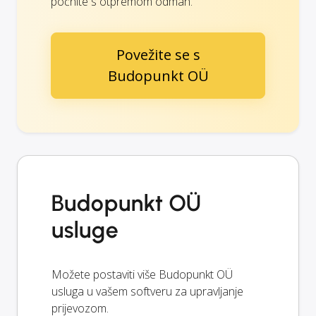
počnite s otpremom odmah.
Povežite se s
Budopunkt OÜ
Budopunkt OÜ
usluge
Možete postaviti više Budopunkt OÜ
usluga u vašem softveru za upravljanje
prijevozom.