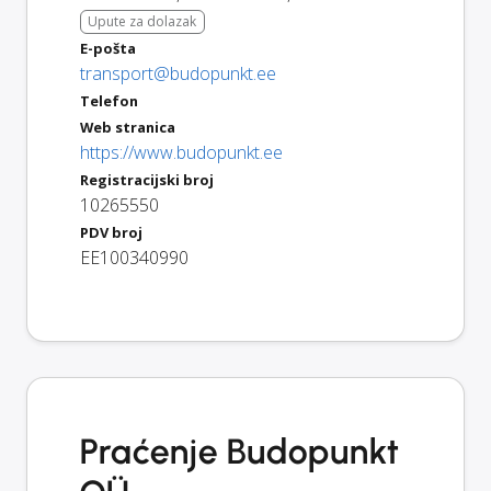
Upute za dolazak
E-pošta
transport@budopunkt.ee
Telefon
Web stranica
https://www.budopunkt.ee
Registracijski broj
10265550
PDV broj
EE100340990
Praćenje Budopunkt