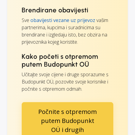
Brendirane obavijesti
Sve
obavijesti vezane uz prijevoz
vašim
partnerima, kupcima i suradnicima su
brendirane i izgledaju isto, bez obzira na
prijevoznika kojeg koristite.
Kako početi s otpremom
putem Budopunkt OÜ
Učitajte svoje cijene i druge sporazume s
Budopunkt OÜ, pozovite svoje korisnike i
počnite s otpremom odmah.
Počnite s otpremom
putem Budopunkt
OÜ i drugih