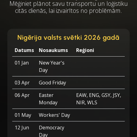
Mēģiniet plānot savu transportu un loģistiku
citās dienās, lai izvairītos no problēmām.
Nigērija valsts svētki 2026 gadā
Datums
Nosaukums
Reģioni
01 Jan
New Year's
Day
03 Apr
Good Friday
06 Apr
Easter
EAW, ENG, GSY, JSY,
Monday
NIR, WLS
01 May
Workers' Day
12 Jun
Democracy
Day