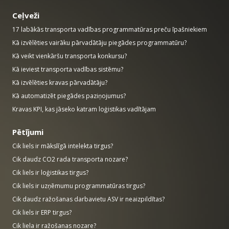
Ceļveži
17 labākās transporta vadības programmatūras preču īpašniekiem
Kā izvēlēties vairāku pārvadātāju piegādes programmatūru?
Kā veikt vienkāršu transporta konkursu?
Kā ieviest transporta vadības sistēmu?
Kā izvēlēties kravas pārvadātāju?
Kā automatizēt piegādes paziņojumus?
Kravas KPI, kas jāseko katram loģistikas vadītājam
Pētījumi
Cik liels ir mākslīgā intelekta tirgus?
Cik daudz CO2 rada transporta nozare?
Cik liels ir loģistikas tirgus?
Cik liels ir uzņēmumu programmatūras tirgus?
Cik daudz ražošanas darbavietu ASV ir neaizpildītas?
Cik liels ir ERP tirgus?
Cik liela ir ražošanas nozare?