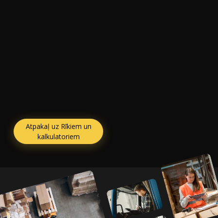
Atpakaļ uz Rīkiem un
kalkulatoriem