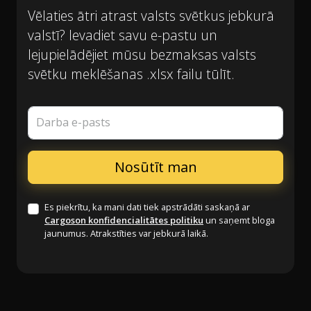
Vēlaties ātri atrast valsts svētkus jebkurā
valstī? Ievadiet savu e-pastu un
lejupielādējiet mūsu bezmaksas valsts
svētku meklēšanas .xlsx failu tūlīt.
Darba e-pasts
Es piekrītu, ka mani dati tiek apstrādāti saskaņā ar
Cargoson konfidencialitātes politiku
un saņemt bloga
jaunumus. Atrakstīties var jebkurā laikā.