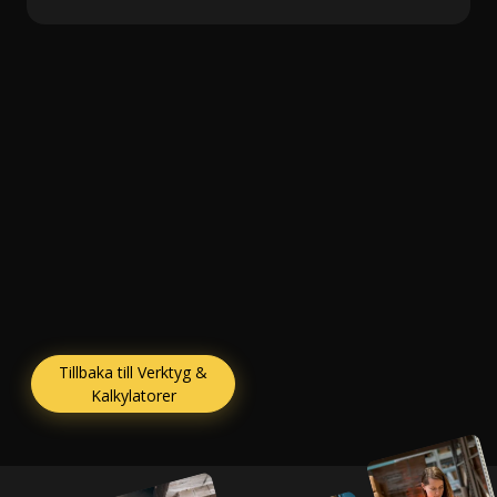
Tillbaka till Verktyg &
Kalkylatorer