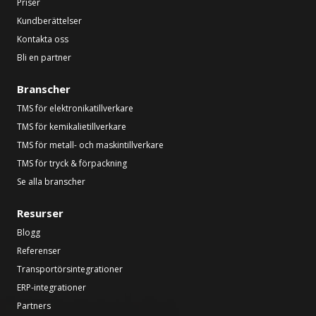
Priser
Kundberättelser
Kontakta oss
Bli en partner
Branscher
TMS för elektronikatillverkare
TMS för kemikalietillverkare
TMS för metall- och maskintillverkare
TMS för tryck & förpackning
Se alla branscher
Resurser
Blogg
Referenser
Transportörsintegrationer
ERP-integrationer
Partners