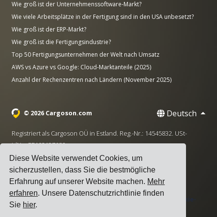
Wie groß ist der Unternehmenssoftware-Markt?
Wie viele Arbeitsplätze in der Fertigung sind in den USA unbesetzt?
Wie groß ist der ERP-Markt?
Wie groß ist die Fertigungsindustrie?
Top 50 Fertigungsunternehmen der Welt nach Umsatz
AWS vs Azure vs Google: Cloud-Marktanteile (2025)
Anzahl der Rechenzentren nach Ländern (November 2025)
Deutsch
© 2026 Cargoson.com
Registriert als Cargoson OÜ in Estland. Reg.-Nr.: 14545832. USt-
IdNr.: EE102137680.
Diese Website verwendet Cookies, um
Hauptsitz: Pärnu mnt. 141, 11314 Tallinn, Estland
sicherzustellen, dass Sie die bestmögliche
·
+372 5555 0028
hello@cargoson.com
Erfahrung auf unserer Website machen.
Mehr
erfahren
. Unsere Datenschutzrichtlinie finden
Nutzungsbedingungen
|
Datenschutzerklärung
|
Cookie-
Sie
hier
.
Richtlinie