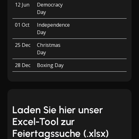
12 Jun
Democracy
Day
01 Oct
Independence
Day
25 Dec
Christmas
Day
28 Dec
Boxing Day
Laden Sie hier unser
Excel-Tool zur
Feiertagssuche (.xlsx)