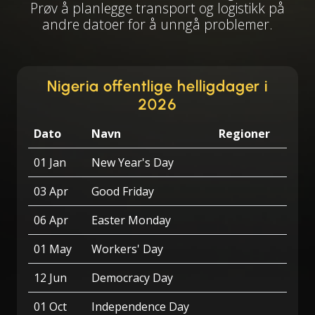
Prøv å planlegge transport og logistikk på
andre datoer for å unngå problemer.
Nigeria offentlige helligdager i
2026
Dato
Navn
Regioner
01 Jan
New Year's Day
03 Apr
Good Friday
06 Apr
Easter Monday
01 May
Workers' Day
12 Jun
Democracy Day
01 Oct
Independence Day