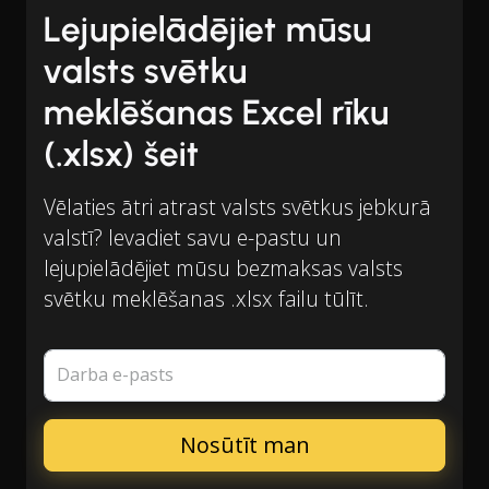
Lejupielādējiet mūsu
valsts svētku
meklēšanas Excel rīku
(.xlsx) šeit
Vēlaties ātri atrast valsts svētkus jebkurā
valstī? Ievadiet savu e-pastu un
lejupielādējiet mūsu bezmaksas valsts
svētku meklēšanas .xlsx failu tūlīt.
Darba e-pasts