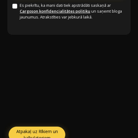
Es piekrītu, ka mani dati tiek apstrādāti saskaņā ar
Cargoson konfidencialitātes politiku
un saņemt bloga
jaunumus. Atrakstīties var jebkurā laikā.
Atpakaļ uz Rīkiem un
kalkulatoriem