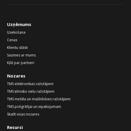
Uzņēmums
Izsekošana
Cenas
Klientu stāsti
Sazinies ar mums
Kļūt par partneri
Nozares
TMS elektronikas ražotājiem
TMS ķīmisko vielu ražotājiem
TMS metāla un mašīnbūves ražotājiem
TMS poligrāfijai un iepakojumam
Skatīt visas nozares
Resursi