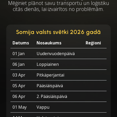
Mēģiniet plānot savu transportu un loģistiku
citās dienās, lai izvairītos no problēmām.
Somija valsts svētki 2026 gadā
Datums
Nosaukums
Reģioni
01 Jan
Uudenvuodenpäivä
06 Jan
Loppiainen
03 Apr
Pitkäperjantai
05 Apr
Pääsiäispäivä
06 Apr
2. Pääsiäispäivä
01 May
Vappu