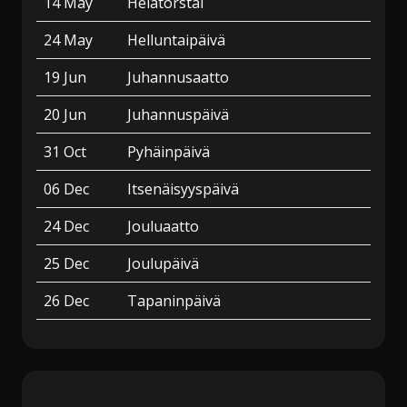
14 May
Helatorstai
24 May
Helluntaipäivä
19 Jun
Juhannusaatto
20 Jun
Juhannuspäivä
31 Oct
Pyhäinpäivä
06 Dec
Itsenäisyyspäivä
24 Dec
Jouluaatto
25 Dec
Joulupäivä
26 Dec
Tapaninpäivä