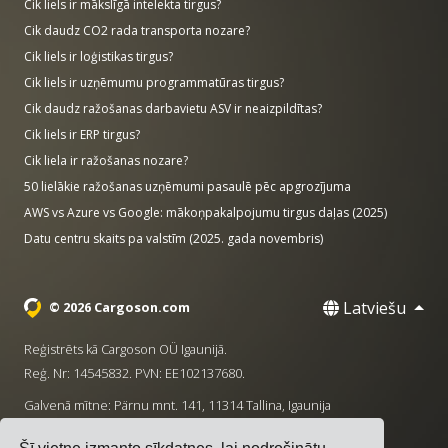
Cik liels ir mākslīgā intelekta tirgus?
Cik daudz CO2 rada transporta nozare?
Cik liels ir loģistikas tirgus?
Cik liels ir uzņēmumu programmatūras tirgus?
Cik daudz ražošanas darbavietu ASV ir neaizpildītas?
Cik liels ir ERP tirgus?
Cik liela ir ražošanas nozare?
50 lielākie ražošanas uzņēmumi pasaulē pēc apgrozījuma
AWS vs Azure vs Google: mākoņpakalpojumu tirgus daļas (2025)
Datu centru skaits pa valstīm (2025. gada novembris)
Latviešu
© 2026 Cargoson.com
Reģistrēts kā Cargoson OÜ Igaunijā.
Reģ. Nr: 14545832. PVN: EE102137680.
Galvenā mītne: Pärnu mnt. 141, 11314 Tallina, Igaunija
·
+372 5555 0028
hello@cargoson.com