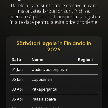
Datele afișate sunt datele efective în care
majoritatea birourilor sunt închise.
Încercați să planificați transportul și logistica
în alte date pentru a evita orice probleme.
Sărbători legale în Finlanda în
2026
Data
Nume
Regiuni
01 Jan
Uudenvuodenpäivä
06 Jan
Loppiainen
03 Apr
Pitkäperjantai
05 Apr
Pääsiäispäivä