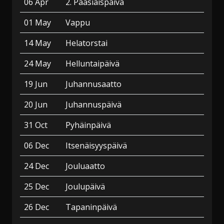
06 Apr
2. Pääsiäispäivä
01 May
Vappu
14 May
Helatorstai
24 May
Helluntaipäivä
19 Jun
Juhannusaatto
20 Jun
Juhannuspäivä
31 Oct
Pyhäinpäivä
06 Dec
Itsenäisyyspäivä
24 Dec
Jouluaatto
25 Dec
Joulupäivä
26 Dec
Tapaninpäivä