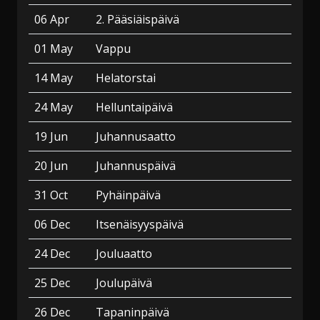
06 Apr
2. Pääsiäispäivä
01 May
Vappu
14 May
Helatorstai
24 May
Helluntaipäivä
19 Jun
Juhannusaatto
20 Jun
Juhannuspäivä
31 Oct
Pyhäinpäivä
06 Dec
Itsenäisyyspäivä
24 Dec
Jouluaatto
25 Dec
Joulupäivä
26 Dec
Tapaninpäivä