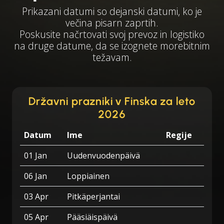
Prikazani datumi so dejanski datumi, ko je
večina pisarn zaprtih.
Poskusite načrtovati svoj prevoz in logistiko
na druge datume, da se izognete morebitnim
težavam.
Državni prazniki v Finska za leto
2026
Datum
Ime
Regije
01 Jan
Uudenvuodenpäivä
06 Jan
Loppiainen
03 Apr
Pitkäperjantai
05 Apr
Pääsiäispäivä