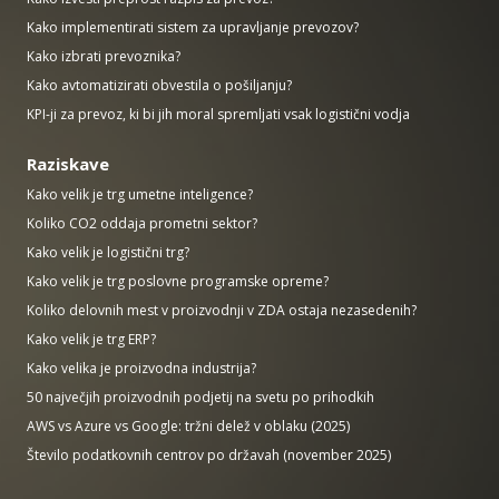
Kako implementirati sistem za upravljanje prevozov?
Kako izbrati prevoznika?
Kako avtomatizirati obvestila o pošiljanju?
KPI-ji za prevoz, ki bi jih moral spremljati vsak logistični vodja
Raziskave
Kako velik je trg umetne inteligence?
Koliko CO2 oddaja prometni sektor?
Kako velik je logistični trg?
Kako velik je trg poslovne programske opreme?
Koliko delovnih mest v proizvodnji v ZDA ostaja nezasedenih?
Kako velik je trg ERP?
Kako velika je proizvodna industrija?
50 največjih proizvodnih podjetij na svetu po prihodkih
AWS vs Azure vs Google: tržni delež v oblaku (2025)
Število podatkovnih centrov po državah (november 2025)