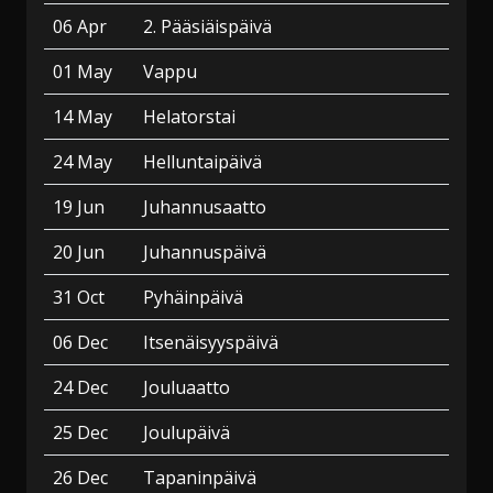
06 Apr
2. Pääsiäispäivä
01 May
Vappu
14 May
Helatorstai
24 May
Helluntaipäivä
19 Jun
Juhannusaatto
20 Jun
Juhannuspäivä
31 Oct
Pyhäinpäivä
06 Dec
Itsenäisyyspäivä
24 Dec
Jouluaatto
25 Dec
Joulupäivä
26 Dec
Tapaninpäivä