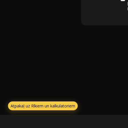
Atpakaļ uz Rīkiem un kalkulatoriem