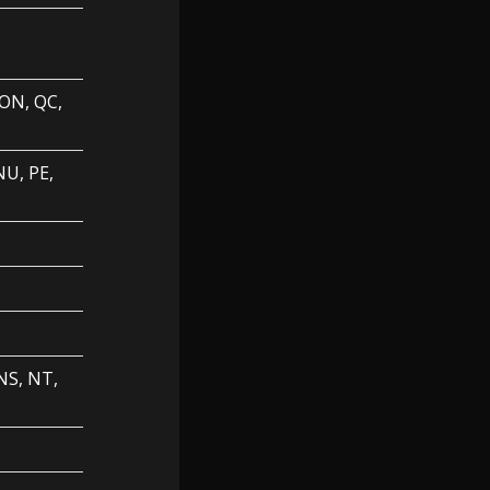
 ON, QC,
NU, PE,
NS, NT,