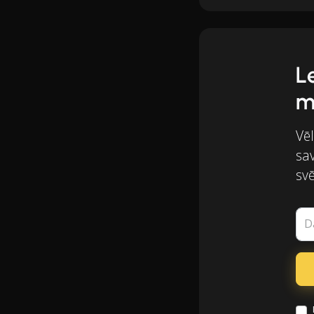
L
m
Vēl
sa
svē
D