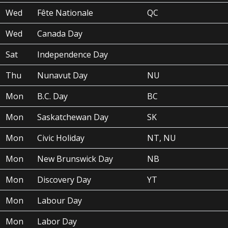
Wed
Fête Nationale
QC
Wed
Canada Day
Sat
Independence Day
Thu
Nunavut Day
NU
Mon
B.C. Day
BC
Mon
Saskatchewan Day
SK
Mon
Civic Holiday
NT, NU
Mon
New Brunswick Day
NB
Mon
Discovery Day
YT
Mon
Labour Day
Mon
Labor Day