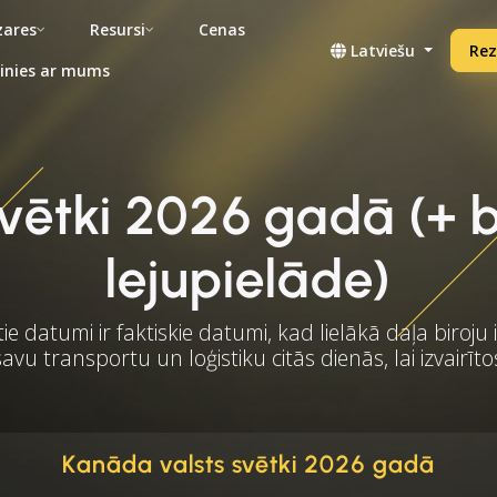
ares
Resursi
Cenas
Latviešu
Rez
inies ar mums
svētki 2026 gadā (+ 
lejupielāde)
ie datumi ir faktiskie datumi, kad lielākā daļa biroju ir
avu transportu un loģistiku citās dienās, lai izvair
Kanāda valsts svētki 2026 gadā