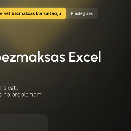
ervēt bezmaksas konsultāciju
Pieslēgties
bezmaksas Excel
 slēgti.
ītos no problēmām.