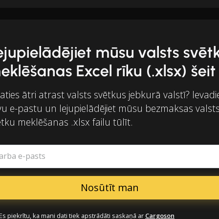
ejupielādējiet mūsu valsts svēt
eklēšanas Excel rīku (.xlsx) šeit
aties ātri atrast valsts svētkus jebkurā valstī? Ievadi
vu e-pastu un lejupielādējiet mūsu bezmaksas valst
tku meklēšanas .xlsx failu tūlīt.
arba e-pasts
Es piekrītu, ka mani dati tiek apstrādāti saskaņā ar
Cargoson