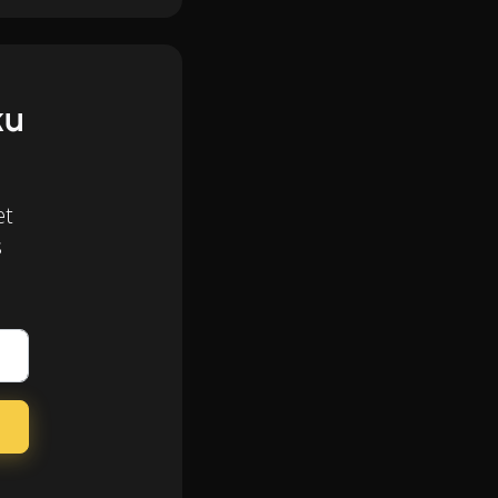
ku
et
s