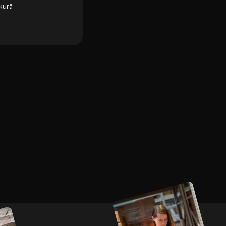
bkurā