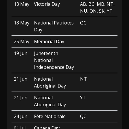
18 May
Victoria Day
AB, BC, MB, NT,
NU, ON, SK, YT
18 May
National Patriotes
QC
Day
25 May
Memorial Day
19 Jun
Juneteenth
National
Independence Day
21 Jun
National
NT
Aboriginal Day
21 Jun
National
YT
Aboriginal Day
24 Jun
Fête Nationale
QC
01 Jul
Canada Day