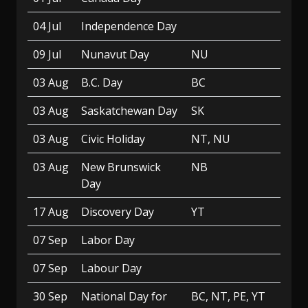
04 Jul
Independence Day
09 Jul
Nunavut Day
NU
03 Aug
B.C. Day
BC
03 Aug
Saskatchewan Day
SK
03 Aug
Civic Holiday
NT, NU
03 Aug
New Brunswick
NB
Day
17 Aug
Discovery Day
YT
07 Sep
Labor Day
07 Sep
Labour Day
30 Sep
National Day for
BC, NT, PE, YT