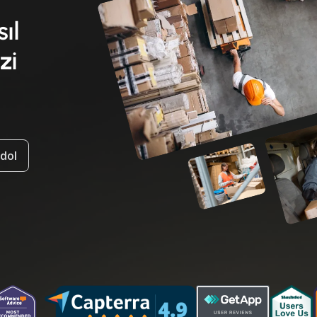
sıl
zi
ydol