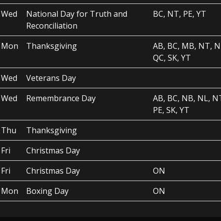
Wed
National Day for Truth and
BC, NT, PE, YT
Reconciliation
Mon
Thanksgiving
AB, BC, MB, NT, N
QC, SK, YT
Wed
Veterans Day
Wed
Remembrance Day
AB, BC, NB, NL, N
PE, SK, YT
Thu
Thanksgiving
Fri
Christmas Day
Fri
Christmas Day
ON
Mon
Boxing Day
ON