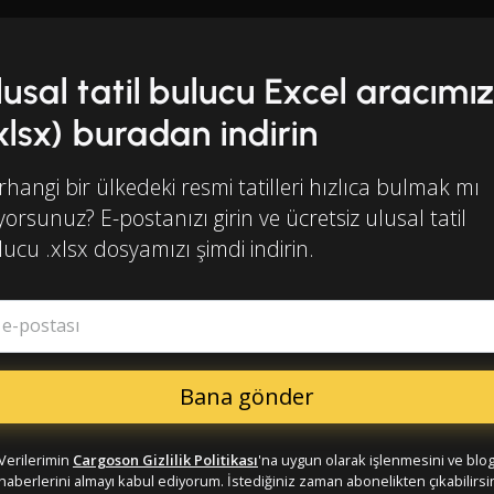
lusal tatil bulucu Excel aracımız
.xlsx) buradan indirin
hangi bir ülkedeki resmi tatilleri hızlıca bulmak mı
iyorsunuz? E-postanızı girin ve ücretsiz ulusal tatil
ucu .xlsx dosyamızı şimdi indirin.
ş e-postası
Verilerimin
Cargoson Gizlilik Politikası
'na uygun olarak işlenmesini ve blo
haberlerini almayı kabul ediyorum. İstediğiniz zaman abonelikten çıkabilirsin