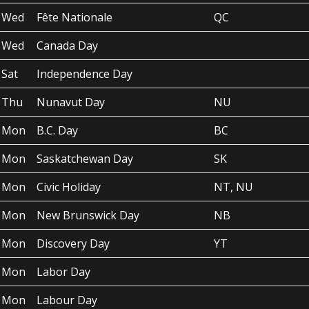
Wed
Fête Nationale
QC
Wed
Canada Day
Sat
Independence Day
Thu
Nunavut Day
NU
Mon
B.C. Day
BC
Mon
Saskatchewan Day
SK
Mon
Civic Holiday
NT, NU
Mon
New Brunswick Day
NB
Mon
Discovery Day
YT
Mon
Labor Day
Mon
Labour Day