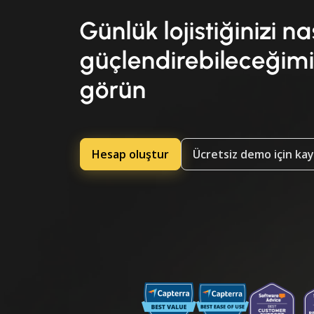
Günlük lojistiğinizi na
güçlendirebileceğimi
görün
Hesap oluştur
Ücretsiz demo için ka