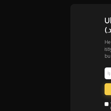
U
(
Her
ist
bul
İ