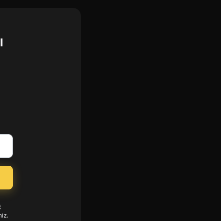
ı
g
iz.