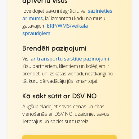
aptvertu visus
Izveidojiet savu integrāciju vai
sazinieties
ar mums
, lai izmantotu kādu no mūsu
gatavajiem
ERP/WMS/veikala
spraudņiem
.
Brendēti paziņojumi
Visi
ar transportu saistītie paziņojumi
jūsu partneriem, klientiem un kolēģiem ir
brendēti un izskatās vienādi, neatkarīgi no
tā, kuru pārvadātāju jūs izmantojat.
Kā sākt sūtīt ar DSV NO
Augšupielādējiet savas cenas un citas
vienošanās ar DSV NO, uzaiciniet savus
lietotājus un sāciet sūtīt uzreiz.