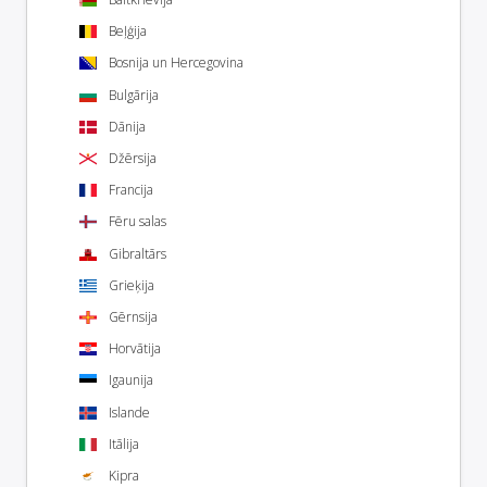
Beļģija
Bosnija un Hercegovina
Bulgārija
Dānija
Džērsija
Francija
Fēru salas
Gibraltārs
Grieķija
Gērnsija
Horvātija
Igaunija
Islande
Itālija
Kipra