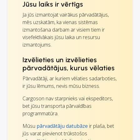
Jūsu laiks ir vērtīgs
Ja jūs izmantojat vairākus pārvadātājus,
mēs uzskatām, ka vienas sistēmas
izmantošana darbam ar visiem tiem ir
visefektīvākais jūsu laika un resursu
izmantojums.
Izvēlieties un izvēlieties
pārvadātājus, kurus vēlaties
Pārvadātāji, ar kuriem vēlaties sadarboties,
ir jūsu lēmums, nevis mūsu bizness.
Cargoson nav starpnieks vai ekspeditors,
bet jūsu transporta pārvaldības
programmatūra.
Mūsu
pārvadātāju datubāze
ir plaša, bet
jūs varat pievienot trūkstošos