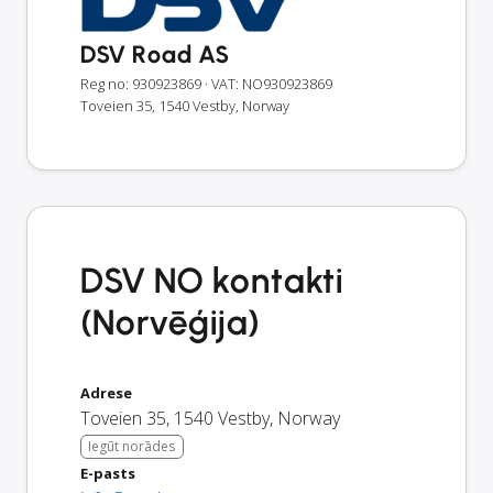
DSV Road AS
Reg no: 930923869
· VAT: NO930923869
Toveien 35, 1540 Vestby, Norway
DSV NO kontakti
(Norvēģija)
Adrese
Toveien 35
,
1540
Vestby
,
Norway
Iegūt norādes
E-pasts