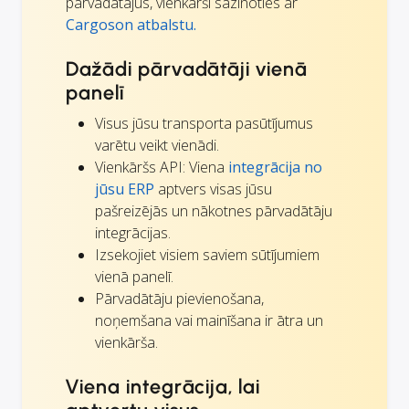
pārvadātājus, vienkārši sazinoties ar
Cargoson atbalstu.
Dažādi pārvadātāji vienā
panelī
Visus jūsu transporta pasūtījumus
varētu veikt vienādi.
Vienkāršs API: Viena
integrācija no
jūsu ERP
aptvers visas jūsu
pašreizējās un nākotnes pārvadātāju
integrācijas.
Izsekojiet visiem saviem sūtījumiem
vienā panelī.
Pārvadātāju pievienošana,
noņemšana vai mainīšana ir ātra un
vienkārša.
Viena integrācija, lai