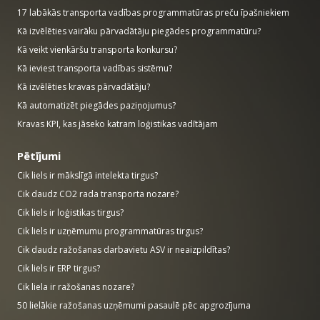
17 labākās transporta vadības programmatūras preču īpašniekiem
Kā izvēlēties vairāku pārvadātāju piegādes programmatūru?
Kā veikt vienkāršu transporta konkursu?
Kā ieviest transporta vadības sistēmu?
Kā izvēlēties kravas pārvadātāju?
Kā automatizēt piegādes paziņojumus?
Kravas KPI, kas jāseko katram loģistikas vadītājam
Pētījumi
Cik liels ir mākslīgā intelekta tirgus?
Cik daudz CO2 rada transporta nozare?
Cik liels ir loģistikas tirgus?
Cik liels ir uzņēmumu programmatūras tirgus?
Cik daudz ražošanas darbavietu ASV ir neaizpildītas?
Cik liels ir ERP tirgus?
Cik liela ir ražošanas nozare?
50 lielākie ražošanas uzņēmumi pasaulē pēc apgrozījuma