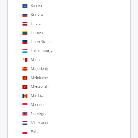
Kosova
Krievija
Latvija
Lietuva
Lihtenšteina
Luksemburga
Malta
Maķedonija
Melnkalne
Menas sala
Moldova
Monako
Norvēģija
Nīderlande
Polija