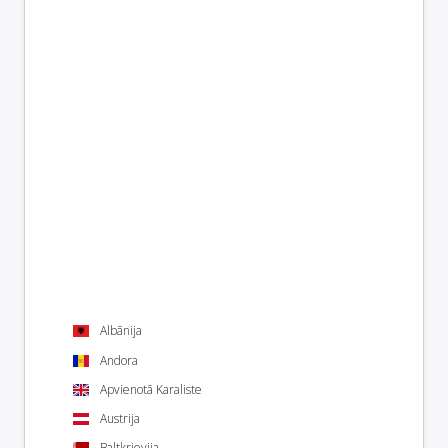
Albānija
Andora
Apvienotā Karaliste
Austrija
Baltkrievija