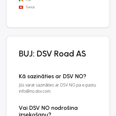
Šveice
BUJ: DSV Road AS
Kā sazināties ar DSV NO?
Jūs varat sazināties ar DSV NO pa e-pastu
info@no.dsv.com
.
Vai DSV NO nodrošina
izsekošanu?