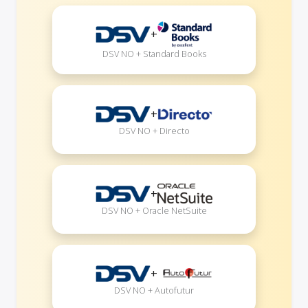
+
DSV NO + Standard Books
+
DSV NO + Directo
+
DSV NO + Oracle NetSuite
+
DSV NO + Autofutur