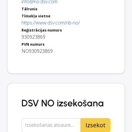
info@no.dsv.com
Tālrunis
Tīmekļa vietne
https://www.dsv.com/nb-no/
Reģistrācijas numurs
930923869
PVN numurs
NO930923869
DSV NO izsekošana
Izsekošanas atsauce...