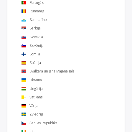
Portugāle
Rumānija
Sanmarīno
Serbija
Slovākija
Slovēnija
Somija
Spānija
Svalbāra un Jana Majena sala
Ukraina
Ungārija
Vatikāns
Vācija
Zviedrija
Čehijas Republika
Īrija