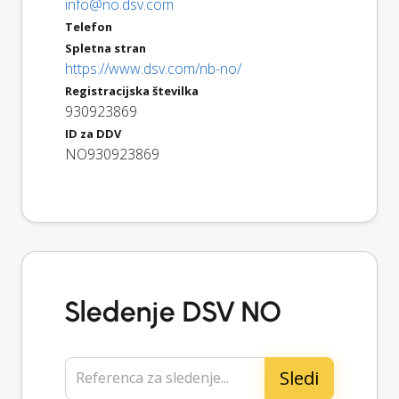
info@no.dsv.com
Telefon
Spletna stran
https://www.dsv.com/nb-no/
Registracijska številka
930923869
ID za DDV
NO930923869
Sledenje DSV NO
Referenca za sledenje...