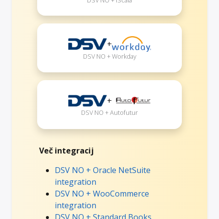
DSV NO + iScala
+
DSV NO + Workday
+
DSV NO + Autofutur
Več integracij
DSV NO + Oracle NetSuite
integration
DSV NO + WooCommerce
integration
DSV NO + Standard Books