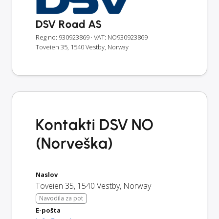
DSV Road AS
Reg no: 930923869
· VAT: NO930923869
Toveien 35, 1540 Vestby, Norway
Kontakti DSV NO
(Norveška)
Naslov
Toveien 35
,
1540
Vestby
,
Norway
Navodila za pot
E-pošta