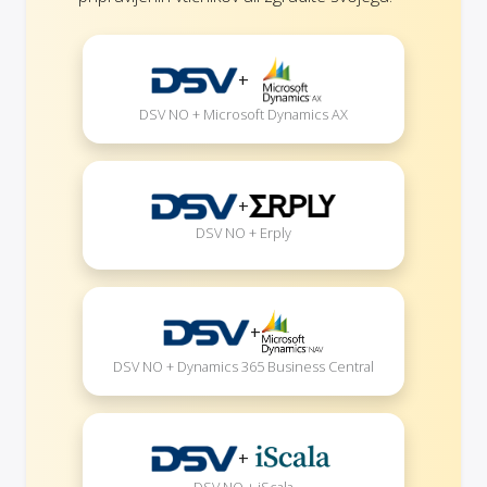
+
DSV NO + Microsoft Dynamics AX
+
DSV NO + Erply
+
DSV NO + Dynamics 365 Business Central
+