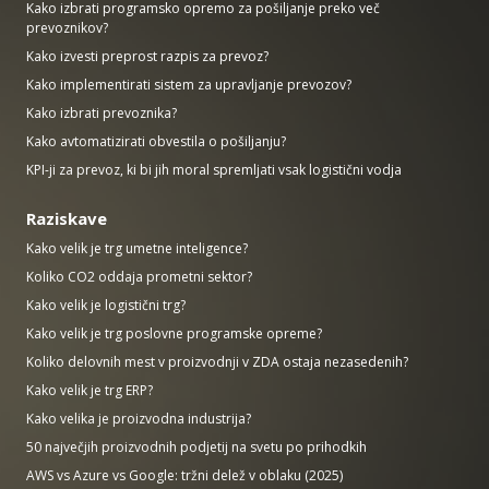
Kako izbrati programsko opremo za pošiljanje preko več
prevoznikov?
Kako izvesti preprost razpis za prevoz?
Kako implementirati sistem za upravljanje prevozov?
Kako izbrati prevoznika?
Kako avtomatizirati obvestila o pošiljanju?
KPI-ji za prevoz, ki bi jih moral spremljati vsak logistični vodja
Raziskave
Kako velik je trg umetne inteligence?
Koliko CO2 oddaja prometni sektor?
Kako velik je logistični trg?
Kako velik je trg poslovne programske opreme?
Koliko delovnih mest v proizvodnji v ZDA ostaja nezasedenih?
Kako velik je trg ERP?
Kako velika je proizvodna industrija?
50 največjih proizvodnih podjetij na svetu po prihodkih
AWS vs Azure vs Google: tržni delež v oblaku (2025)