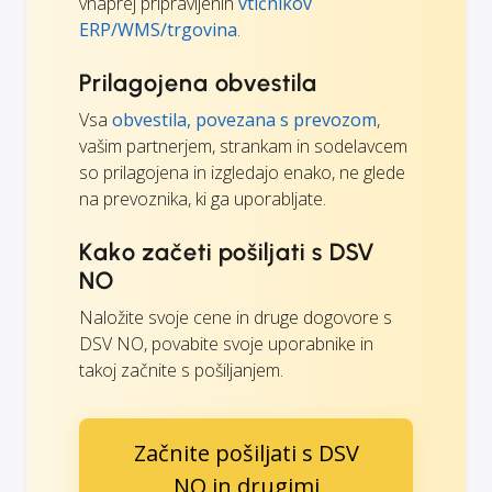
vnaprej pripravljenih
vtičnikov
ERP/WMS/trgovina
.
Prilagojena obvestila
Vsa
obvestila, povezana s prevozom
,
vašim partnerjem, strankam in sodelavcem
so prilagojena in izgledajo enako, ne glede
na prevoznika, ki ga uporabljate.
Kako začeti pošiljati s DSV
NO
Naložite svoje cene in druge dogovore s
DSV NO, povabite svoje uporabnike in
takoj začnite s pošiljanjem.
Začnite pošiljati s DSV
NO in drugimi