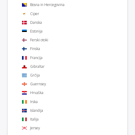
Bosna in Hercegovina
Ciper
Danska
Estonija
Ferski otoki
Finska
Francija
Gibraltar
Grčija
Guernsey
Hrvaška
Irska
Islandija
Italija
Jersey