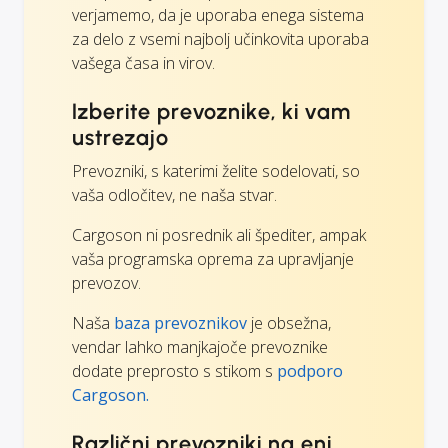
verjamemo, da je uporaba enega sistema
za delo z vsemi najbolj učinkovita uporaba
vašega časa in virov.
Izberite prevoznike, ki vam
ustrezajo
Prevozniki, s katerimi želite sodelovati, so
vaša odločitev, ne naša stvar.
Cargoson ni posrednik ali špediter, ampak
vaša programska oprema za upravljanje
prevozov.
Naša
baza prevoznikov
je obsežna,
vendar lahko manjkajoče prevoznike
dodate preprosto s stikom s
podporo
Cargoson.
Različni prevozniki na eni