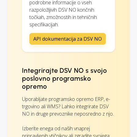
podrobne informacije o vseh
razpoložljivih DSV NO končnih
točkah, zmožnostih in tehničnih
specifikacijah.
API dokumentacija za DSV NO
Integrirajte DSV NO s svojo
poslovno programsko
opremo
Uporabljate programsko opremo ERP, e-
trgovino ali WMS? Lahko integrirate DSV
NO in druge prevoznike neposredno z njo.
Izberite enega od naših vnaprej
pripravljenih vtičnikov ali zgradite svojega: