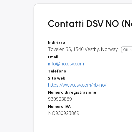
Contatti DSV NO (N
Indirizzo
Toveien 35
,
1540
Vestby
,
Norway
Ottie
Email
info@no.dsv.com
Telefono
Sito web
https://www.dsv.com/nb-no/
Numero di registrazione
930923869
Numero IVA
NO930923869