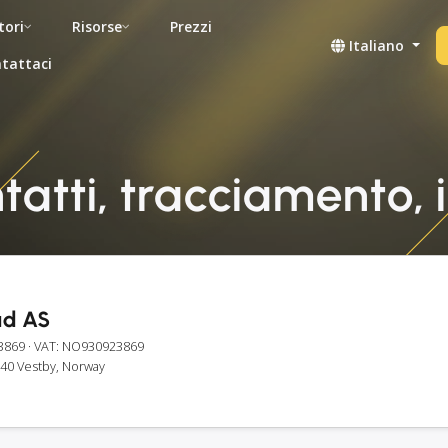
tori
Risorse
Prezzi
Italiano
tattaci
tatti, tracciamento, 
ad AS
3869
· VAT: NO930923869
540 Vestby, Norway