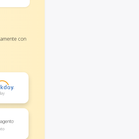
ttamente con
day
nto