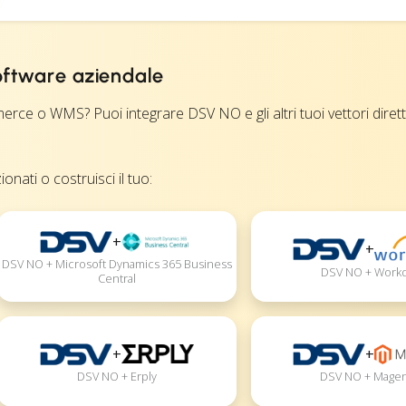
software aziendale
erce o WMS? Puoi integrare DSV NO e gli altri tuoi vettori dire
onati o costruisci il tuo:
+
+
DSV NO + Microsoft Dynamics 365 Business
DSV NO + Work
Central
+
+
DSV NO + Erply
DSV NO + Mage