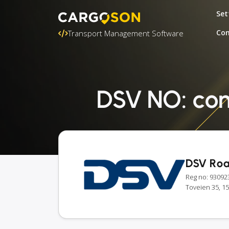
Set
Con
Transport Management Software
DSV NO: con
DSV Ro
Reg no: 93092
Toveien 35, 1