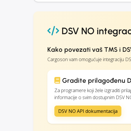
DSV NO integrac
Kako povezati vaš TMS i D
Cargoson vam omogućuje integraciju DS
Gradite prilagođenu D
Za programere koji žele izgraditi pr
informacije o svim dostupnim DSV NO
DSV NO API dokumentacija