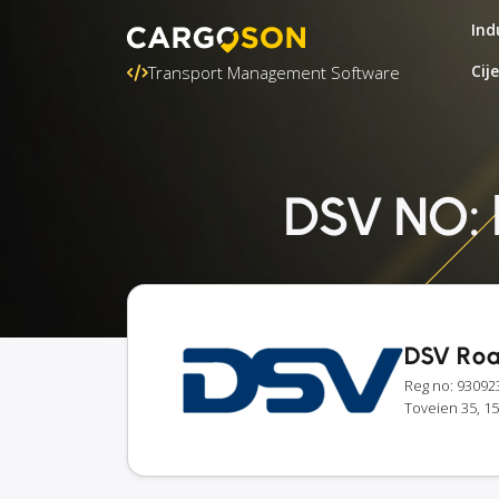
Ind
Cij
Transport Management Software
DSV NO: k
DSV Ro
Reg no: 93092
Toveien 35, 1