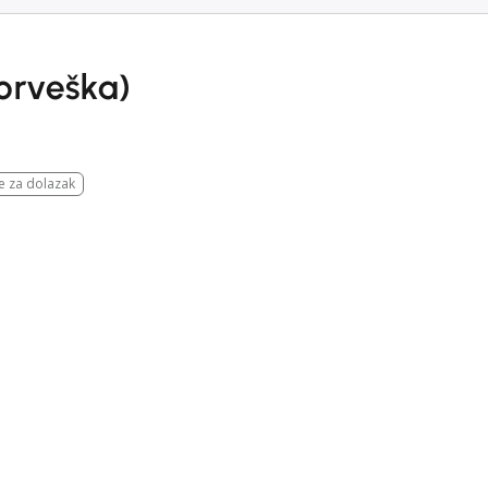
orveška)
e za dolazak