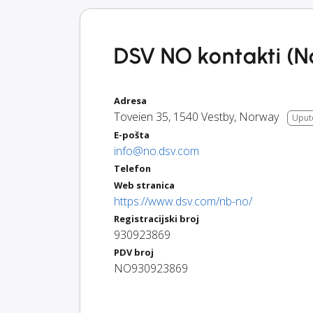
DSV NO kontakti (N
Adresa
Toveien 35
,
1540
Vestby
,
Norway
Uput
E-pošta
info@no.dsv.com
Telefon
Web stranica
https://www.dsv.com/nb-no/
Registracijski broj
930923869
PDV broj
NO930923869