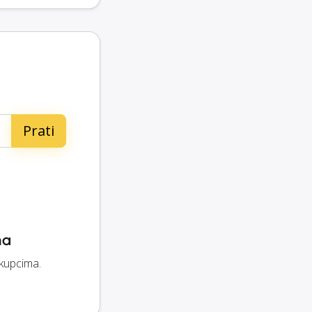
ma
 kupcima.