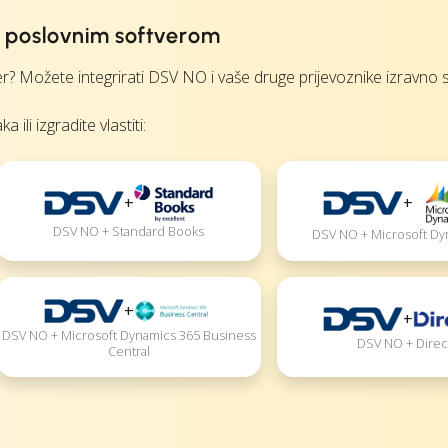
m poslovnim softverom
? Možete integrirati DSV NO i vaše druge prijevoznike izravno s
li izgradite vlastiti:
+
+
DSV NO + Standard Books
DSV NO + Microsoft Dy
+
+
DSV NO + Microsoft Dynamics 365 Business
DSV NO + Direc
Central