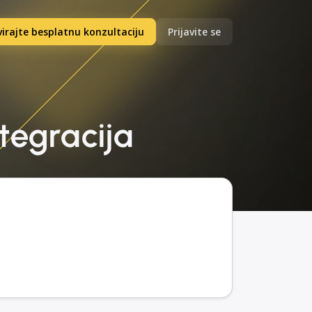
irajte besplatnu konzultaciju
Prijavite se
ntegracija