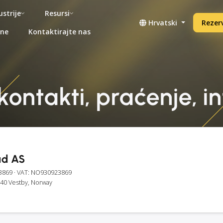
ustrije
Resursi
Hrvatski
Rezerv
ene
Kontaktirajte nas
ontakti, praćenje, i
ad AS
3869
· VAT: NO930923869
540 Vestby, Norway