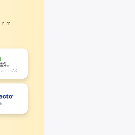
 njim.
namics AX
to