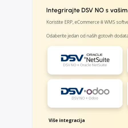
Integrirajte DSV NO s vaši
Koristite ERP, eCommerce ili WMS softver
Odaberite jedan od naših gotovih dodataka i
+
DSV NO + Oracle NetSuite
+
DSV NO + Odoo
Više integracija