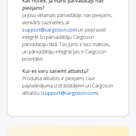
Kas notiek, ja mans pārvadātājs nav
pieejams?
Ja jūsu vēlamais pārvadātājs nav pieejams,
vienkārši sazinieties ar
support@cargoson.com
un pieprasiet
integrēt šo pārvadātāju Cargoson
pārvadātāju tīklā. Tas jums ir bez maksas,
un pārvadātāju integrācijas ir Cargoson
prioritāte!
Kur es varu saņemt atbalstu?
Produkta atbalsts ir pieejams caur
paplašinājuma izstrādātājiem un Cargoson
atbalstu (
support@cargoson.com
).