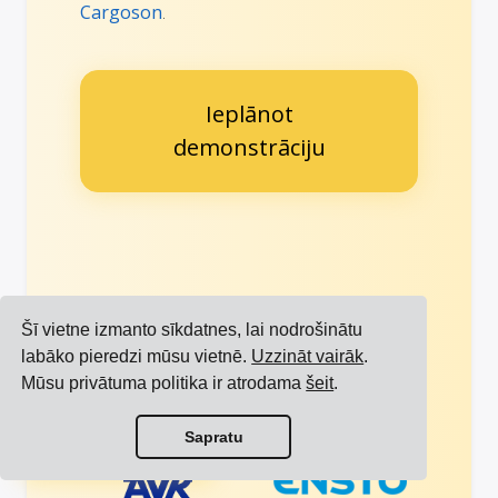
Cargoson
.
Ieplānot
demonstrāciju
Uzticas vadošie
Skatīt vairāk
starptautiskie zīmoli
Šī vietne izmanto sīkdatnes, lai nodrošinātu
atsauces
labāko pieredzi mūsu vietnē.
Uzzināt vairāk
.
Mūsu privātuma politika ir atrodama
šeit
.
Skatīt visas integrācijas
Sapratu
Skatīt visus pārvadātājus