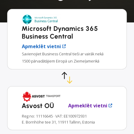
Microsoft Dynamics 365
Business Central
Apmeklēt vietni
Savienojiet Business Central tieši ar vairāk nekā
1500 pārvadātājiem Eiropā un Ziemeļamerikā
Asvost OÜ
Apmeklēt vietni
Reg no: 11116645
· VAT: EE100972931
E. Bornhöhe tee 31, 11911 Tallinn, Estonia