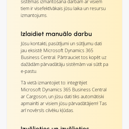
sistēmas izmantošana darbam ar visiem
tiem ir visefektīvākais jūsu laika un resursu
izmantojums.
Izlaidiet manuālo darbu
Jūsu kontakti, pasūtījumi un sūtījumu dati
jau eksistē Microsoft Dynamics 365
Business Central. Pārtrauciet tos kopēt uz
dažādām pārvadātāju sistēmām vai sūtīt pa
e-pastu.
Tā vietā izmantojiet to: integrējiet
Microsoft Dynamics 365 Business Central
ar Cargoson, un jūsu dati tiks automātiski
apmainīti ar visiem jūsu pārvadātājiem! Tas
arī novērsīs cilvēku kļūdas.
Izvēlieties un izvēlieties