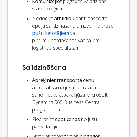
Komunicējiet
piegādes vajadzības
starp kolēģiem
Nododiet
atbildību
par transporta
opciju salīdzināšanu un izvēli no
trešo
pušu lietotājiem
vai
pirkumu/pārdošanas vadītājiem
loģistikas speciālistam
Salīdzināšana
Aprēķiniet transporta cenu
automātiski no jūsu cenrāžiem un
saņemiet to atpakaļ jūsu Microsoft
Dynamics 365 Business Central
programmatūrā
Pieprasiet
spot cenas
no jūsu
pārvadātājiem
Atrodiet paredzamos
piegādes