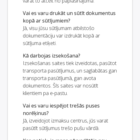
varat to atcelt no paplašinājuma.
Vai es varu drukāt un sūtīt dokumentus
kopā ar sūtījumiem?
Jā, visu jūsu sūtījumam atbilstošo
dokumentāciju var izdrukāt kopā ar
sūtījuma etiķeti.
Kā darbojas izsekošana?
Izsekošanas saites tiek izveidotas, pasūtot
transporta pasūtījumus, un saglabātas gan
transporta pasūtījumā, gan avota
dokumentos. Šīs saites var nosūtīt
klientiem pa e-pastu.
Vai es varu iespējot trešās puses
norēķinus?
Jā, izveidojot izmaksu centrus, jūs varat
pasūtīt sūtījumus trešo pušu vārdā.