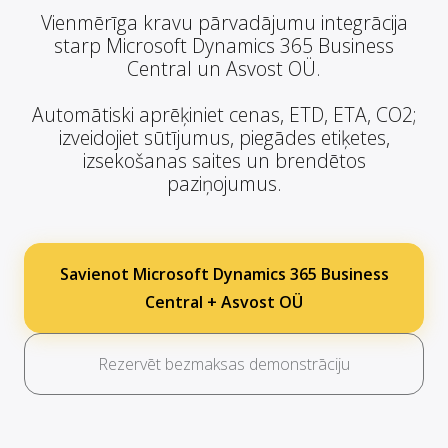
Vienmērīga kravu pārvadājumu integrācija
starp Microsoft Dynamics 365 Business
Central un Asvost OÜ.
Automātiski aprēķiniet cenas, ETD, ETA, CO2;
izveidojiet sūtījumus, piegādes etiķetes,
izsekošanas saites un brendētos
paziņojumus.
Savienot Microsoft Dynamics 365 Business
Central + Asvost OÜ
Rezervēt bezmaksas demonstrāciju