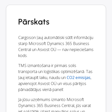
Pārskats
Cargoson ļauj automātiski sūtīt informāciju
starp Microsoft Dynamics 365 Business
Central un Asvost OÜ — nav nepieciešams
kods.
TMS izmantošana ir pirmais solis
transporta un loģistikas optimizēšanā. Tas
ļauj ietaupīt laiku, naudu un
CO2 emisijas
,
apvienojot Asvost OÜ un visus pārējos
pārvadātājus vienā panelī.
Ja jūsu uzņēmums izmanto Microsoft
Dynamics 365 Business Central, jūs varat
iet soli tālāk: izlaist manuālos soļus un