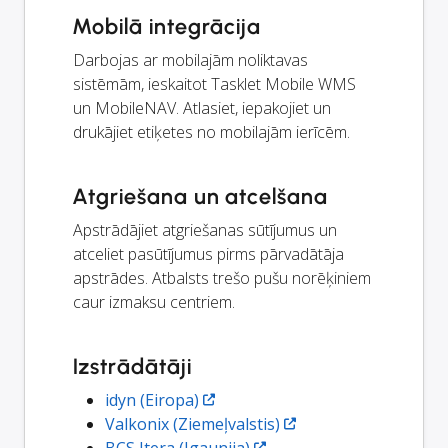
Mobilā integrācija
Darbojas ar mobilajām noliktavas
sistēmām, ieskaitot Tasklet Mobile WMS
un MobileNAV. Atlasiet, iepakojiet un
drukājiet etiķetes no mobilajām ierīcēm.
Atgriešana un atcelšana
Apstrādājiet atgriešanas sūtījumus un
atceliet pasūtījumus pirms pārvadātāja
apstrādes. Atbalsts trešo pušu norēķiniem
caur izmaksu centriem.
Izstrādātāji
idyn (Eiropa)
Valkonix (Ziemeļvalstis)
BCS Itera (Igaunija)