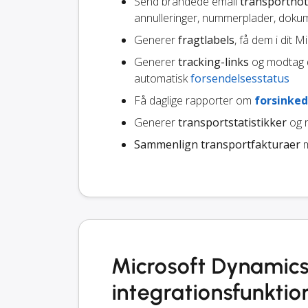
Send brandede email
transportnot
annulleringer, nummerplader, dokum
Generer
fragtlabels
, få dem i dit 
Generer
tracking-links
og modtag d
automatisk
forsendelsesstatus
Få daglige rapporter om
forsinked
Generer
transportstatistikker
og r
Sammenlign transportfakturaer
m
Microsoft Dynamics
integrationsfunktio