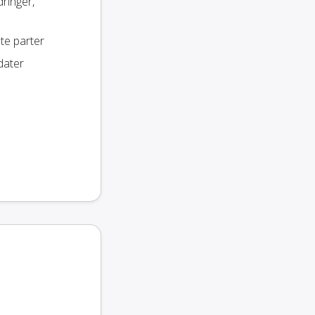
dringer,
te parter
dater