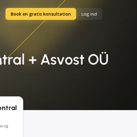
Book en gratis konsultation
Log ind
tral + Asvost OÜ
entral
pa og