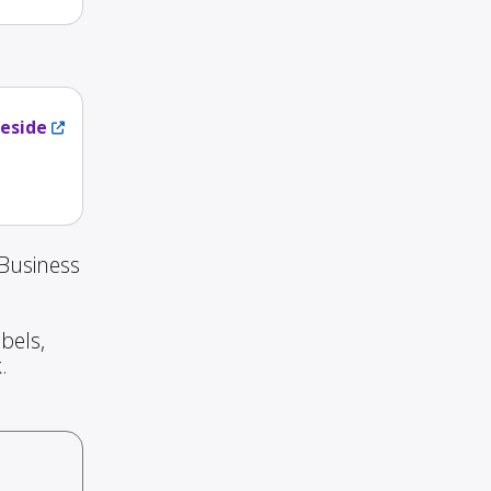
eside
 Business
bels,
.