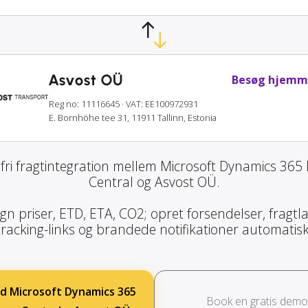
Asvost OÜ
Besøg hjemm
Reg no: 11116645
· VAT: EE100972931
E. Bornhöhe tee 31, 11911 Tallinn, Estonia
ri fragtintegration mellem Microsoft Dynamics 365
Central og Asvost OÜ.
gn priser, ETD, ETA, CO2; opret forsendelser, fragtla
tracking-links og brandede notifikationer automatisk
d Microsoft Dynamics 365
Book en gratis demo