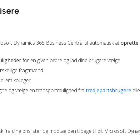
isere
rosoft Dynamics 365 Business Central til automatisk at
oprette
uligheder
for en given ordre og lad dine brugere vælge
orskellige fragtmænd
llem kolleger
gne og vælge en transportmulighed fra
tredjepartsbrugere
elle
 fra dine prislister og modtag den tilbage til dit Microsoft Dyn