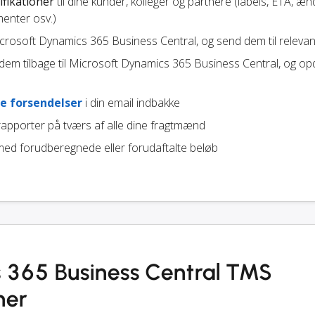
ifikationer
til dine kunder, kolleger og partnere (labels, ETA, æn
enter osv.)
Microsoft Dynamics 365 Business Central, og send dem til relevan
em tilbage til Microsoft Dynamics 365 Business Central, og op
e forsendelser
i din email indbakke
apporter på tværs af alle dine fragtmænd
ed forudberegnede eller forudaftalte beløb
 365 Business Central TMS
ner