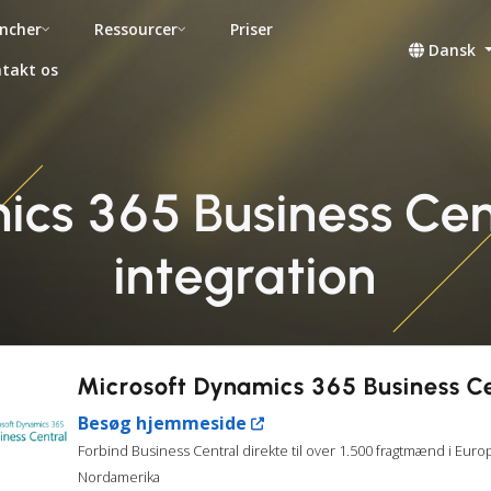
ncher
Ressourcer
Priser
Dansk
takt os
ics 365 Business Cen
integration
Microsoft Dynamics 365 Business C
Besøg hjemmeside
Forbind Business Central direkte til over 1.500 fragtmænd i Euro
Nordamerika