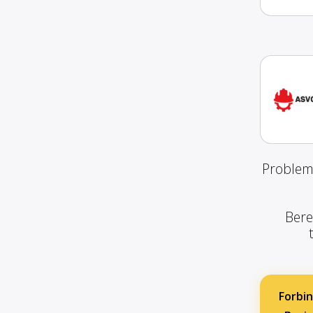
Problemf
Bere
Forbin