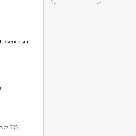
 forsendelser
r
amics 365