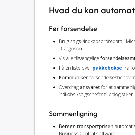
Hvad du kan automat
Før forsendelse
Brug salgs-/indkøbsordredata i Mic
i Cargoson
Vis alle tilgængelige
forsendelsesm
Få en liste over
pakkebokse
fra f
Kommuniker
forsendelsesbehov me
Overdrag
ansvaret
for at sammenli
indkøbs-/salgschefer til enlogistiker
Sammenligning
Beregn transportprisen
automatisk
Business Central software