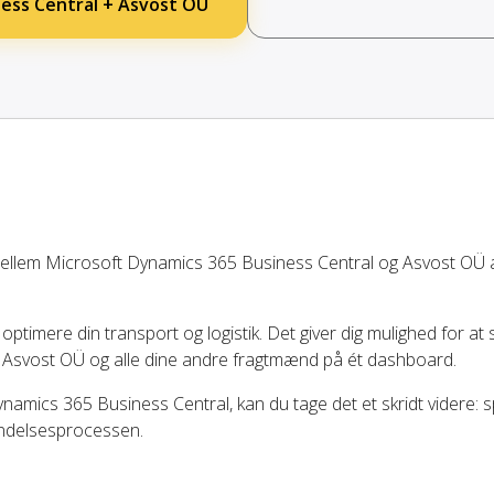
ness Central + Asvost OÜ
mellem Microsoft Dynamics 365 Business Central og Asvost OÜ
 optimere din transport og logistik. Det giver dig mulighed for at 
 Asvost OÜ og alle dine andre fragtmænd på ét dashboard.
amics 365 Business Central, kan du tage det et skridt videre: s
endelsesprocessen.