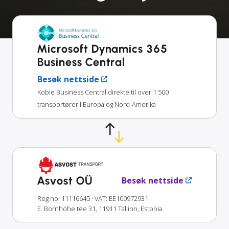
Microsoft Dynamics 365
Business Central
Besøk nettside
Koble Business Central direkte til over 1 500
transportører i Europa og Nord-Amerika
Asvost OÜ
Besøk nettside
Reg no: 11116645
· VAT: EE100972931
E. Bornhöhe tee 31, 11911 Tallinn, Estonia