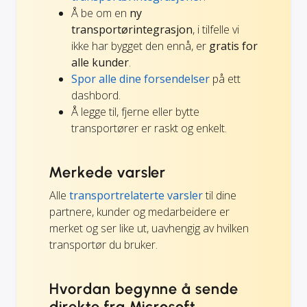
Å be om en
ny
transportørintegrasjon
, i tilfelle vi
ikke har bygget den ennå, er
gratis for
alle kunder
.
Spor alle dine forsendelser
på ett
dashbord.
Å legge til, fjerne eller bytte
transportører er raskt og enkelt.
Merkede varsler
Alle
transportrelaterte varsler
til dine
partnere, kunder og medarbeidere er
merket og ser like ut, uavhengig av hvilken
transportør du bruker.
Hvordan begynne å sende
direkte fra Microsoft