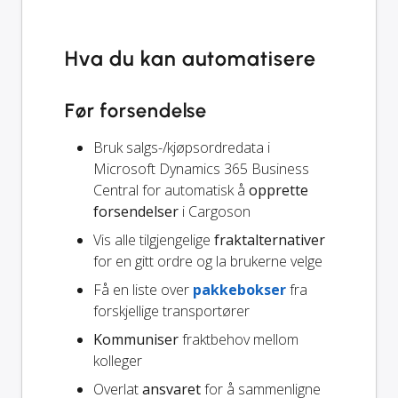
Hva du kan automatisere
Før forsendelse
Bruk salgs-/kjøpsordredata i
Microsoft Dynamics 365 Business
Central for automatisk å
opprette
forsendelser
i Cargoson
Vis alle tilgjengelige
fraktalternativer
for en gitt ordre og la brukerne velge
Få en liste over
pakkebokser
fra
forskjellige transportører
Kommuniser
fraktbehov mellom
kolleger
Overlat
ansvaret
for å sammenligne