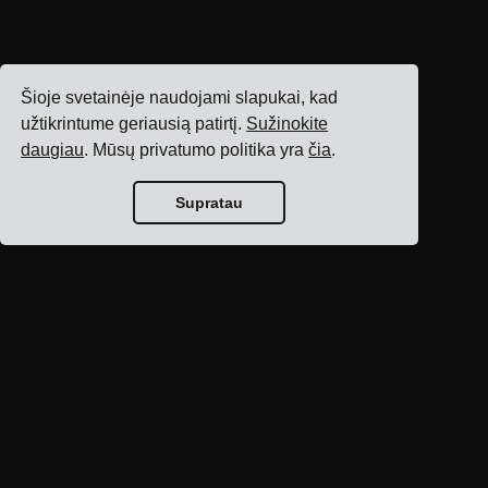
Šioje svetainėje naudojami slapukai, kad
užtikrintume geriausią patirtį.
Sužinokite
daugiau
. Mūsų privatumo politika yra
čia
.
Supratau
Tinklaraščio
pagrindinis puslapis