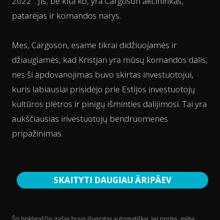
2022". Jis, be kita ko, yra Cargoson akcininkas,
patarėjas ir komandos narys.
Mes, Cargoson, esame tikrai didžiuojamės ir
džiaugiamės, kad Kristjan yra mūsų komandos dalis,
nes ši apdovanojimas buvo skirtas investuotojui,
kuris labiausiai prisidėjo prie Estijos investuotojų
kultūros plėtros ir pinigų išminties dalijimosi. Tai yra
aukščiausias investuotojų bendruomenės
pripažinimas.
SKAITYTI DAUGIAU ÄRIPÄEV
Šis tinklaraščio įrašas buvo išverstas automatiškai. Jei norite, galite