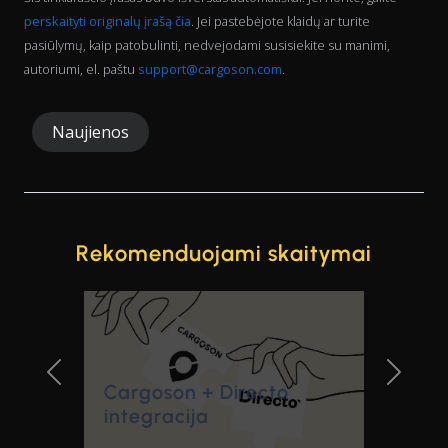
perskaityti originalų įrašą čia
. Jei pastebėjote klaidų ar turite
pasiūlymų, kaip patobulinti, nedvejodami susisiekite su manimi,
autoriumi, el. paštu
support@cargoson.com
.
Naujienos
Rekomenduojami skaitymai
Diena be san
n + Directo
Previous Slide
Next Sl
planavimo p
ija
įrangos