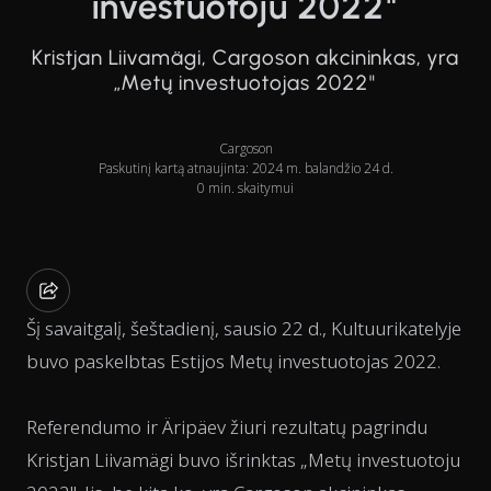
investuotoju 2022"
Kristjan Liivamägi, Cargoson akcininkas, yra
„Metų investuotojas 2022"
Cargoson
Paskutinį kartą atnaujinta: 2024 m. balandžio 24 d.
0 min. skaitymui
Šį savaitgalį, šeštadienį, sausio 22 d., Kultuurikatelyje
buvo paskelbtas Estijos Metų investuotojas 2022.
Referendumo ir Äripäev žiuri rezultatų pagrindu
Kristjan Liivamägi buvo išrinktas „Metų investuotoju