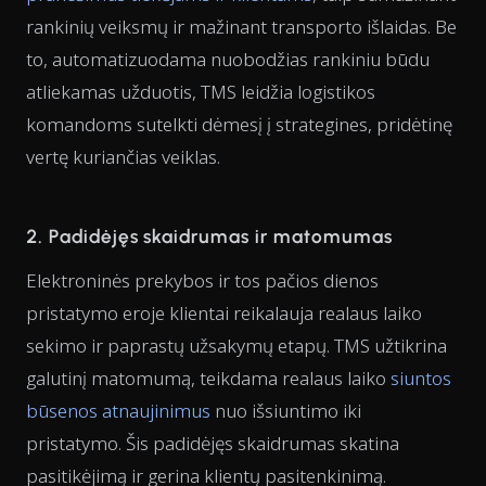
rankinių veiksmų ir mažinant transporto išlaidas. Be
to, automatizuodama nuobodžias rankiniu būdu
atliekamas užduotis, TMS leidžia logistikos
komandoms sutelkti dėmesį į strategines, pridėtinę
vertę kuriančias veiklas.
2. Padidėjęs skaidrumas ir matomumas
Elektroninės prekybos ir tos pačios dienos
pristatymo eroje klientai reikalauja realaus laiko
sekimo ir paprastų užsakymų etapų. TMS užtikrina
galutinį matomumą, teikdama realaus laiko
siuntos
būsenos atnaujinimus
nuo išsiuntimo iki
pristatymo. Šis padidėjęs skaidrumas skatina
pasitikėjimą ir gerina klientų pasitenkinimą.