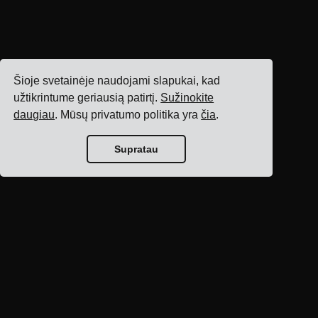
Šioje svetainėje naudojami slapukai, kad
užtikrintume geriausią patirtį.
Sužinokite
daugiau
. Mūsų privatumo politika yra
čia
.
Supratau
Tinklaraščio
pagrindinis puslapis