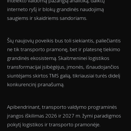
intelekto valdomą pažangią analitiką, daiktų
interneto ryšį ir blokų grandinės naudojimą
saugiems ir skaidriems sandoriams.
Šių naujovių poveikis bus toli siekiantis, paliečiantis
ne tik transporto pramonę, bet ir platesnę tiekimo
grandinės ekosistemą. Skaitmeninei logistikos
transformacijai įsibėgėjus, įmonės, išnaudojančios
siuntėjams skirtos TMS galią, tikriausiai turės didelį
konkurencinį pranašumą.
Apibendrinant, transporto valdymo programinės
įrangos iškilimas 2026 ir 2027 m. žymi paradigmos
pokytį logistikos ir transporto pramonėje.