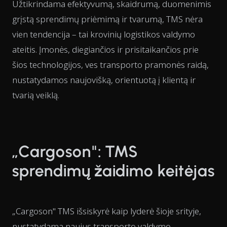
Užtikrindama efektyvumą, skaidrumą, duomenimis
grįstą sprendimų priėmimą ir tvarumą, TMS nėra
vien tendencija – tai krovinių logistikos valdymo
ateitis. Įmonės, diegiančios ir prisitaikančios prie
šios technologijos, ves transporto pramonės raidą,
nustatydamos naujovišką, orientuotą į klientą ir
tvarią veiklą.
„Cargoson": TMS
sprendimų žaidimo keitėjas
„Cargoson" TMS išsiskyrė kaip lyderė šioje srityje,
nustatydama naujus transporto valdymo