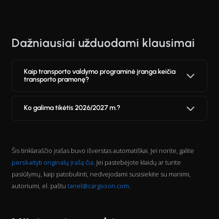
Dažniausiai užduodami klausimai
Kaip transporto valdymo programinė įranga keičia
transporto pramonę?
Ko galima tikėtis 2026/2027 m.?
Šis tinklaraščio įrašas buvo išverstas automatiškai. Jei norite, galite
perskaityti originalų įrašą čia
. Jei pastebėjote klaidų ar turite
pasiūlymų, kaip patobulinti, nedvejodami susisiekite su manimi,
autoriumi, el. paštu
tanel@cargoson.com
.