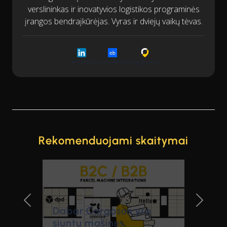
verslininkas ir inovatyvios logistikos programinės
įrangos bendraįkūrėjas. Vyras ir dviejų vaikų tėvas.
LinkedIn
Crunchbase
Cargoson
Rekomenduojami skaitymai
Previous Slide
Next Sl
Dabar Cargoson yra
siuntų mašinos