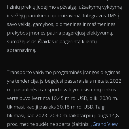
fizinių prekių judėjimo apžvalgą, užsakymų vykdymą
ir vežėjų parinkimo optimizavimą. Integravus TMS į
savo veiklą, gamybos, didmeninės ir mažmeninės
prekybos įmonės patiria pagerėjusį efektyvumą,
sumažėjusias išlaidas ir pagerintą klientų
aptarnavimą.
Transporto valdymo programinės įrangos diegimas
yra tendencija, įsibėgėjusi pastaraisiais metais. 2022
m. pasaulinės transporto valdymo sistemų rinkos
vertė buvo įvertinta 10,45 mlrd. USD, o iki 2030 m.
tikimasi, kad ji pasieks 30,18 mlrd. USD. Taigi
tikimasi, kad 2023–2030 m. laikotarpiu ji augs 14,8
proc. metine sudėtine sparta (šaltinis:
„Grand View