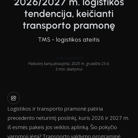
2026/2027 m. logistikos
tendencija, keičianti
transporto pramonę
TMS - logistikos ateitis
Tanel Vaarmann
Paskutinį kartą atnaujinta: 2025 m. gruodžio 23 d.
3 min. skaitymui
Logistikos ir transporto pramonė patiria
precedento neturintį poslinkį, kuris 2026 ir 2027 m.
iš esmės pakeis jos veiklos aplinką. Šio pokyčio
varomoji jėga? Transporto valdymo programinė