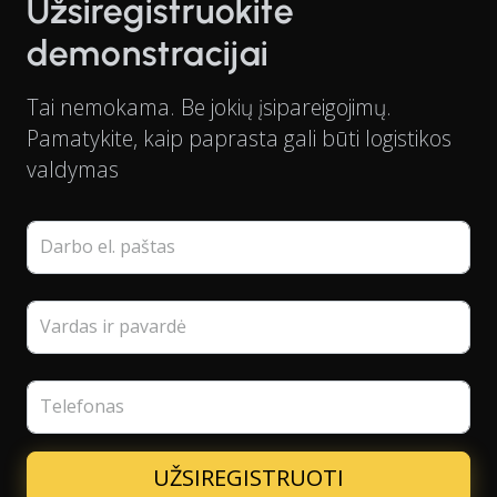
Užsiregistruokite
demonstracijai
Tai nemokama. Be jokių įsipareigojimų.
Pamatykite, kaip paprasta gali būti logistikos
valdymas
Darbo el. paštas
Vardas ir pavardė
Telefonas