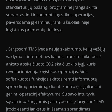
standartus. Jų pažangi programinė įranga skirta
supaprastinti ir suderinti logistikos operacijas,
paversdama ją esminiu įrankiu šiuolaikinėje
logistikos priemonių rinkinyje.
„Cargoson" TMS įveda naują skaidrumo, kelių vežėjų
valdymo ir internetinės kainos, tranzito laiko bei iš
anksto apskaičiuoto CO2 skaičiuoklio lygį, kuris
revoliucionizuoja logistikos operacijas. Šios
sofistikuotos funkcijos skirtos remti informuotą
sprendimų priėmimą, didinti kontrolę ir galiausiai
gerinti operacinį efektyvumą. Su savo intuityviu
sąsaja ir pažangiomis galimybėmis „Cargoson" TMS
įrodo esanti lankstus ir išsamus sprendimas