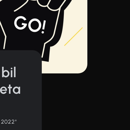
bil
leta
a 2022"