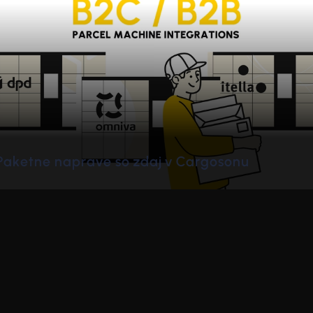
de
Cargoson + Fleet Complete