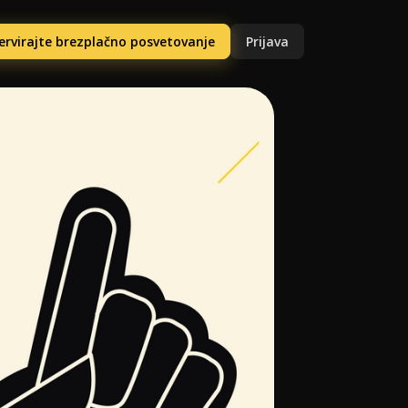
ervirajte brezplačno posvetovanje
Prijava