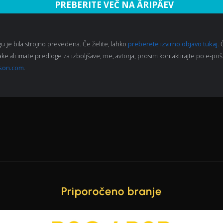
PREBERITE VEČ NA ÄRIPÄEV
gu je bila strojno prevedena. Če želite, lahko
preberete izvirno objavo tukaj
.
ke ali imate predloge za izboljšave, me, avtorja, prosim kontaktirajte po e-poš
son.com
.
Priporočeno branje