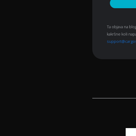
Ta objava na blo
kakršne koli napa
support@cargo