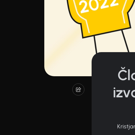
Čl
izv
Kristj