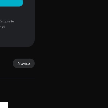
 Če opazite
ti na
Novice