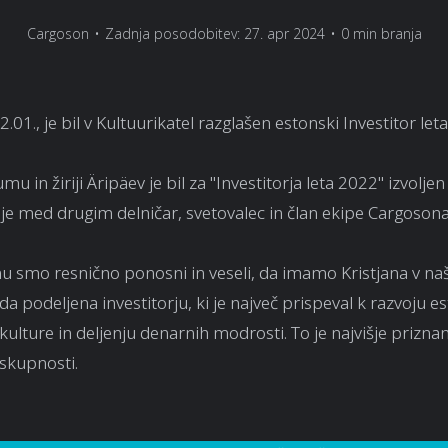
Cargoson
•
Zadnja posodobitev: 27. apr 2024
•
0 min branja
.01., je bil v Kultuurikatel razglašen estonski Investitor let
u in žiriji Äripäev je bil za "Investitorja leta 2022" izvoljen
i je med drugim delničar, svetovalec in član ekipe Cargosona
u smo resnično ponosni in veseli, da imamo Kristjana v naši 
da podeljena investitorju, ki je največ prispeval k razvoju e
 kulture in deljenju denarnih modrosti. To je najvišje prizna
 skupnosti.