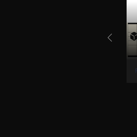
Previous Sli
rave so zdaj v Cargosonu