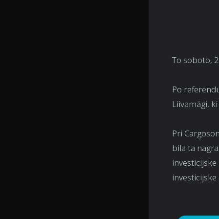
To soboto, 22
Po referendum
Liivamägi, k
Pri Cargoson
bila ta nagra
investicijske
investicijske