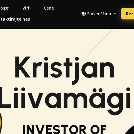
noge
Viri
Cene
Slovenščina
Rez
taktirajte nas