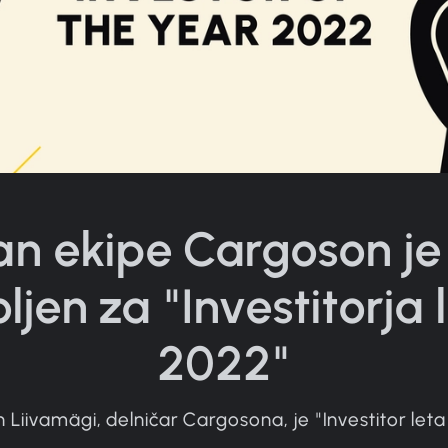
an ekipe Cargoson je 
oljen za "Investitorja 
2022"
an Liivamägi, delničar Cargosona, je "Investitor let