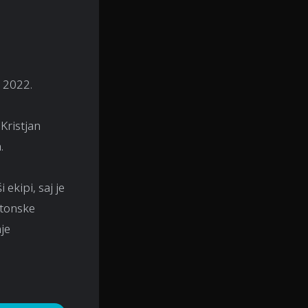
a 2022.
 Kristjan
.
ekipi, saj je
stonske
nje