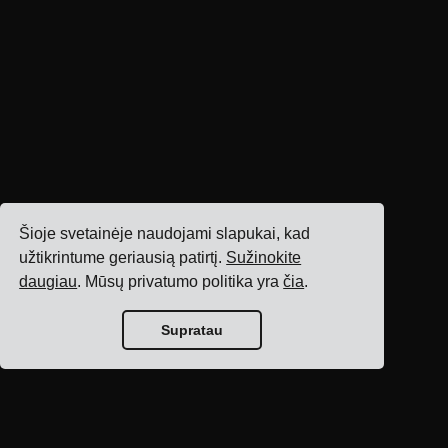
Šioje svetainėje naudojami slapukai, kad
užtikrintume geriausią patirtį.
Sužinokite
daugiau
. Mūsų privatumo politika yra
čia
.
Supratau