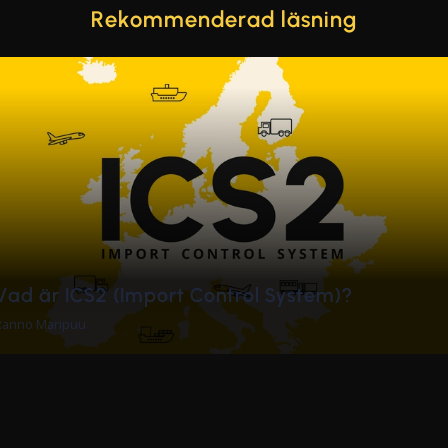
Rekommenderad läsning
de
Nya tyska märkningsregle
Tanel Vaarmann