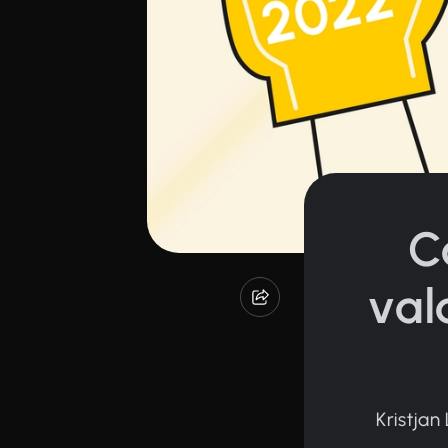
C
val
Kristjan