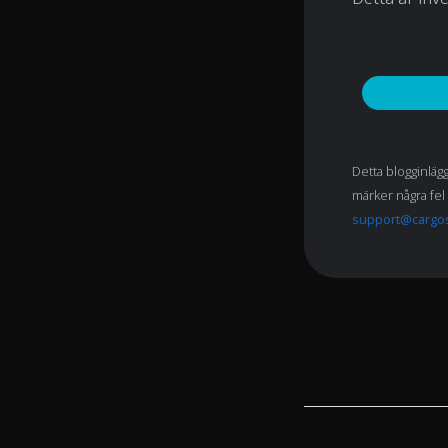
Detta blogginläg
märker några fel 
support@cargo