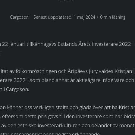
Cargoson
•
Senast uppdaterad: 1 maj 2024
•
0 min läsning
n 22 januari tillkännagavs Estlands Årets investerare 2022 i
.
ltat av folkomröstningen och Äripäevs jury valdes Kristjan Li
terare 2022", som bland annat är aktieägare, rådgivare och
i Cargoson.
on känner oss verkligen stolta och glada över att ha Kristj
 eftersom detta pris gavs till den investerare som har bidrag
 av den estniska investerarkulturen och delandet av monet
vesteringsgemenskapens högsta erkännande.