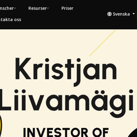
nscher
Resurser
Priser
Svenska
takta oss