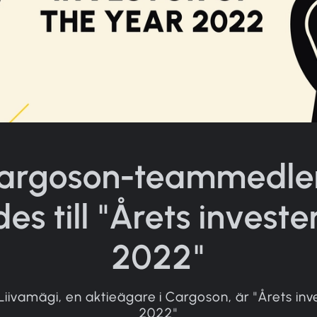
argoson-teammedl
des till "Årets investe
2022"
 Liivamägi, en aktieägare i Cargoson, är "Årets in
2022"