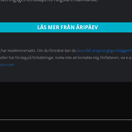
LÄS MER FRÅN ÄRIPÄEV
g har maskinöversatts. Om du föredrar kan du
läsa det ursprungliga inlägget 
eller har förslag på förbättringar, tveka inte att kontakta mig, författaren, via e-
son.com