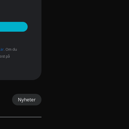
här
. Om du
post på
Nyheter