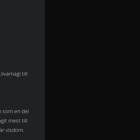
ivamägi till
an som en del
it mest till
är visdom.