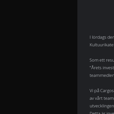
I lördags de
Kultuurikatel
Som ett resu
"Årets inves
teammedlem 
Vi på Cargos
av vårt team,
utvecklingen
Detta är in