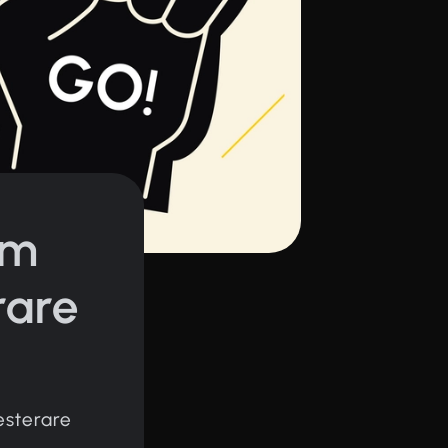
em
rare
vesterare