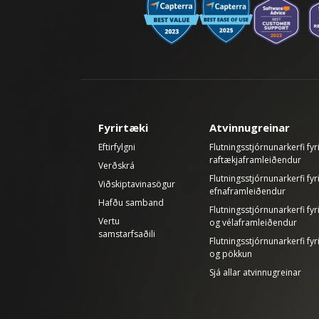
Fyrirtæki
Atvinnugreinar
Eftirfylgni
Flutningsstjórnunarkerfi fyr
raftækjaframleiðendur
Verðskrá
Flutningsstjórnunarkerfi fyr
Viðskiptavinasögur
efnaframleiðendur
Hafðu samband
Flutningsstjórnunarkerfi fy
Vertu
og vélaframleiðendur
samstarfsaðili
Flutningsstjórnunarkerfi fyr
og pökkun
Sjá allar atvinnugreinar