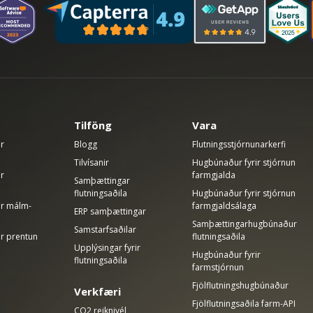
Tilföng
Vara
ir
Blogg
Flutningsstjórnunarkerfi
Tilvísanir
Hugbúnaður fyrir stjórnun
ir
farmgjalda
Samþættingar
flutningsaðila
Hugbúnaður fyrir stjórnun
rir málm-
farmgjaldsálaga
ERP samþættingar
Samþættingarhugbúnaður
Samstarfsaðilar
ir prentun
flutningsaðila
Upplýsingar fyrir
Hugbúnaður fyrir
flutningsaðila
farmstjórnun
Fjölflutningshugbúnaður
Verkfæri
Fjölflutningsaðila farm-API
CO2 reiknivél