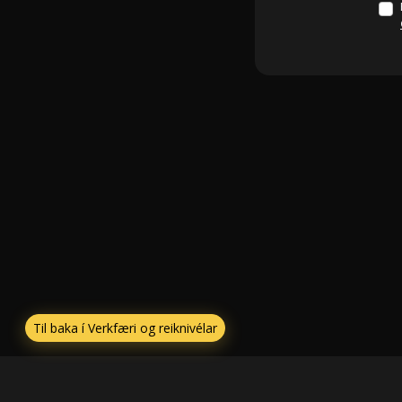
Til baka í Verkfæri og reiknivélar