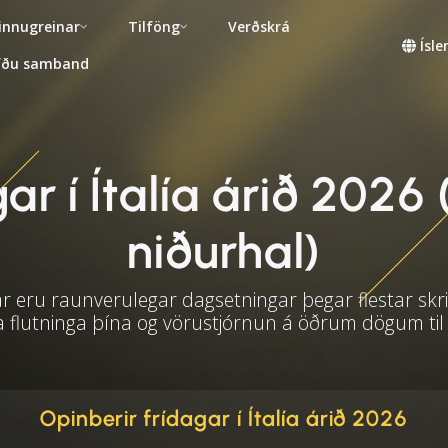
innugreinar
Tilföng
Verðskrá
Ísl
fðu samband
r í Ítalía árið 2026 
niðurhal)
 eru raunverulegar dagsetningar þegar flestar skri
a flutninga þína og vörustjórnun á öðrum dögum til
Opinberir frídagar í Ítalía árið 2026