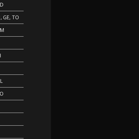
D
I, GE, TO
RM
I
L
O