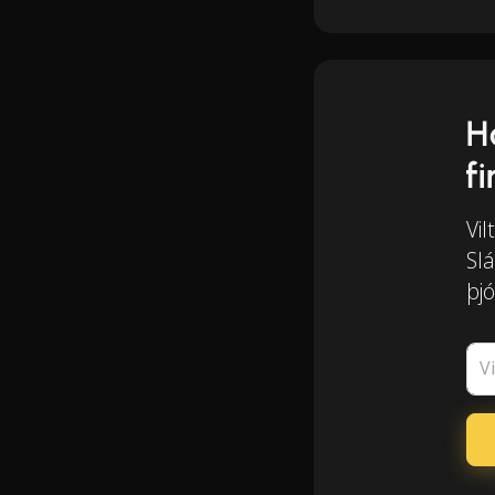
H
f
Vil
Slá
þjó
V