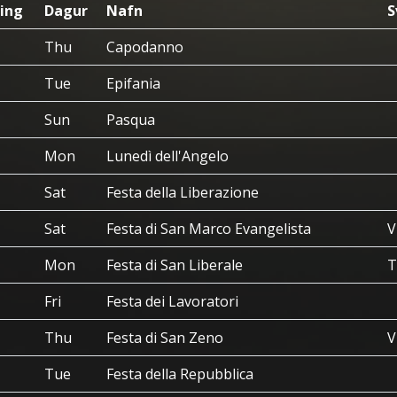
ing
Dagur
Nafn
S
Thu
Capodanno
Tue
Epifania
Sun
Pasqua
Mon
Lunedì dell'Angelo
Sat
Festa della Liberazione
Sat
Festa di San Marco Evangelista
V
Mon
Festa di San Liberale
T
Fri
Festa dei Lavoratori
Thu
Festa di San Zeno
V
Tue
Festa della Repubblica