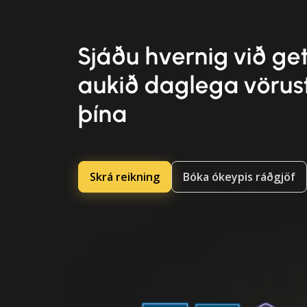
Sjáðu hvernig við g
aukið daglega vörus
þína
Skrá reikning
Bóka ókeypis ráðgjöf