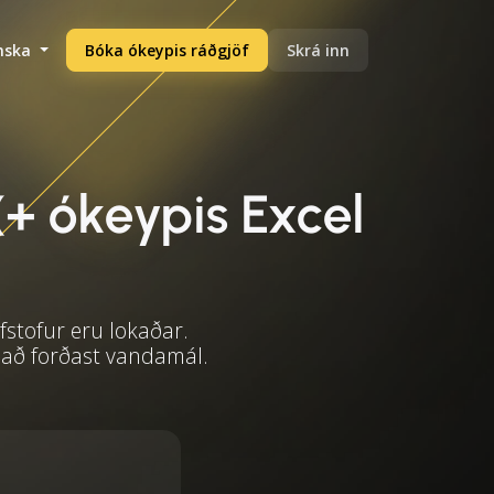
enska
Bóka ókeypis ráðgjöf
Skrá inn
(+ ókeypis Excel
fstofur eru lokaðar.
 að forðast vandamál.