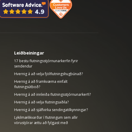
Leiðbeiningar
17 bestu flutningsstjórnunarkerfin fyrir
sendendur
Hvernig á að velja fjölflutningshugbúnað?
Hvernig á að framkvæma einfalt
flutningsútboð?
Hvernig á að innleiða flutningsstjórnunarkerfi?
Hvernig á að velja flutningsaðila?
Hvernig á að sjálfvirka sendingatilkynningar?
Lykilmælikvarðar í flutningum sem allir
vörustjórar ættu að fylgjast með