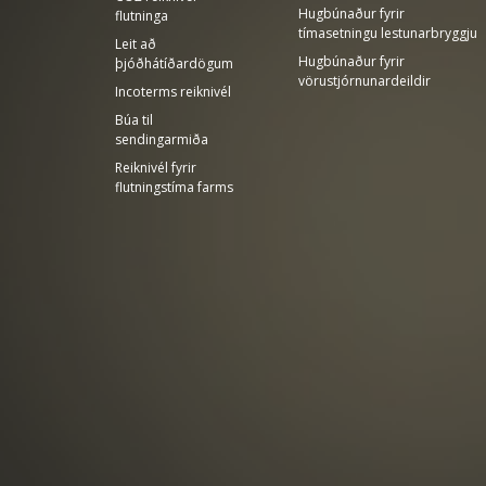
Hugbúnaður fyrir
flutninga
tímasetningu lestunarbryggju
Leit að
Hugbúnaður fyrir
þjóðhátíðardögum
vörustjórnunardeildir
Incoterms reiknivél
Búa til
sendingarmiða
Reiknivél fyrir
flutningstíma farms