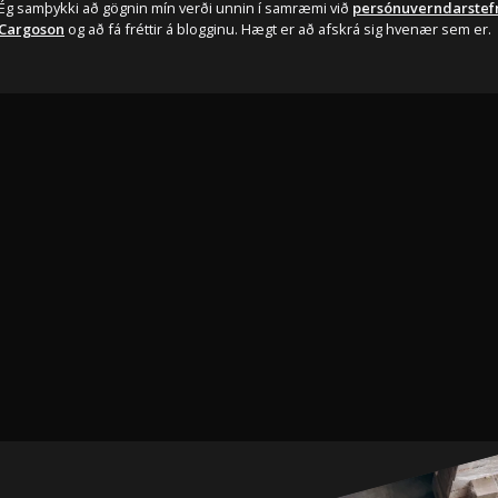
Ég samþykki að gögnin mín verði unnin í samræmi við
persónuverndarstef
Cargoson
og að fá fréttir á blogginu. Hægt er að afskrá sig hvenær sem er.