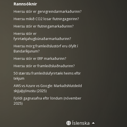
Rannsóknir
Hversu stór er gervigreindarmarkaðurinn?
Hversu mikið CO2 losar flutningageirinn?
Hversu stór er flutningamarkaðurinn?
Hversu stór er
fyrirtækjahugbúnaðarmarkaðurinn?
Hversu mörg framleiðslustörf eru ófyllt í
Bandaríkjunum?
Hversu stór er ERP markaðurinn?
Hversu stór er framleiðsluiðnaðurinn?
50 stærstu framleiðslufyrirtæki heims eftir
tekjum
AWS vs Azure vs Google: Markaðshlutdeild
skýjaþjónustu (2025)
Fjöldi gagnasafna eftir löndum (nóvember
2025)
Íslenska