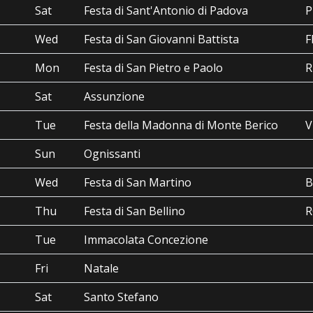
Sat
Festa di Sant'Antonio di Padova
P
Wed
Festa di San Giovanni Battista
F
Mon
Festa di San Pietro e Paolo
Sat
Assunzione
Tue
Festa della Madonna di Monte Berico
V
Sun
Ognissanti
Wed
Festa di San Martino
B
Thu
Festa di San Bellino
R
Tue
Immacolata Concezione
Fri
Natale
Sat
Santo Stefano