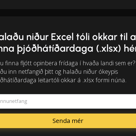
alaðu niður Excel tóli okkar til 
inna þjóðhátíðardaga (.xlsx) hé
tu finna fljótt opinbera frídaga í hvaða landi sem er?
ðu inn netfangið þitt og halaðu niður ókeypis
ðhátíðardaga leitartóli okkar á .xlsx formi núna.
innunetfang