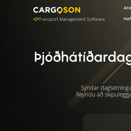
Atv
Ha
Transport Management Software
Þjóðhátíðardaga
Sýndar dagsetningar
Reyndu að skipuleggj