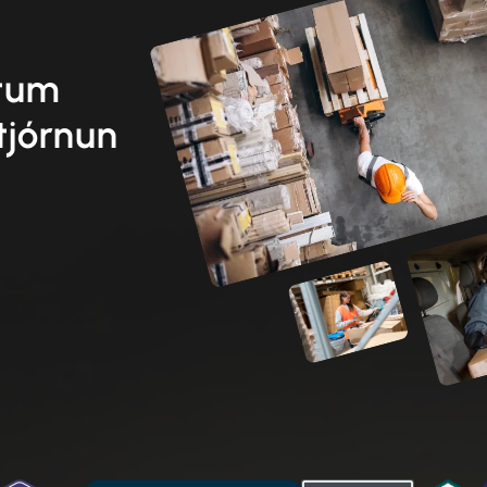
etum
tjórnun