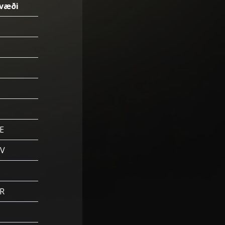
væði
E
V
R