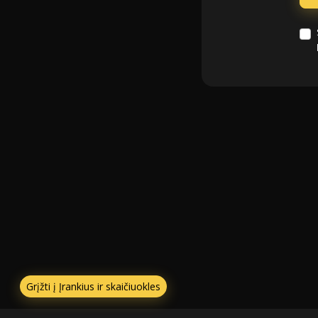
Grįžti į Įrankius ir skaičiuokles