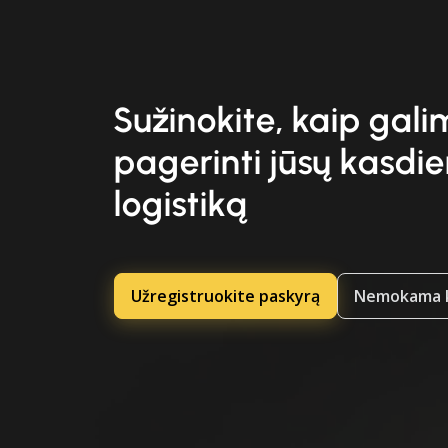
Sužinokite, kaip gal
pagerinti jūsų kasdi
logistiką
Užregistruokite paskyrą
Nemokama k