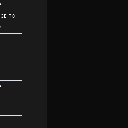
D
, GE, TO
M
L
O