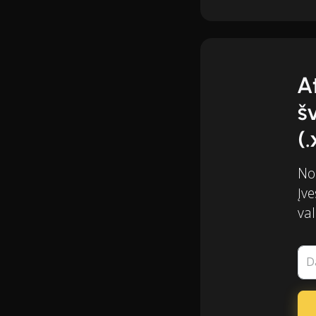
A
š
(.
Nor
Įve
val
D