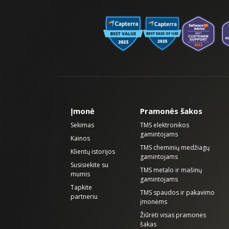
Įmonė
Pramonės šakos
Sekimas
TMS elektronikos
gamintojams
Kainos
TMS cheminių medžiagų
Klientų istorijos
gamintojams
Susisiekite su
TMS metalo ir mašinų
mumis
gamintojams
Tapkite
TMS spaudos ir pakavimo
partneriu
įmonėms
Žiūrėti visas pramonės
šakas