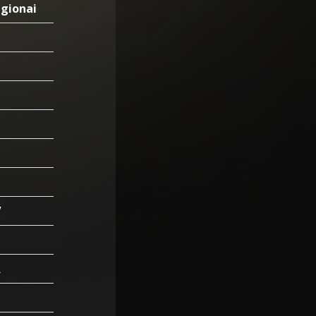
gionai
V
R