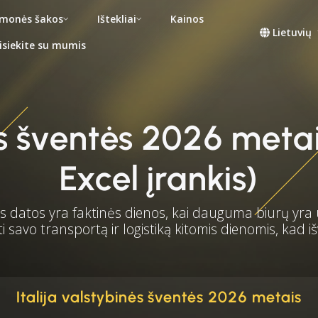
monės šakos
Ištekliai
Kainos
Lietuvių
isiekite su mumis
nės šventės 2026 me
Excel įrankis)
datos yra faktinės dienos, kai dauguma biurų yra 
 savo transportą ir logistiką kitomis dienomis, kad
Italija valstybinės šventės 2026 metais