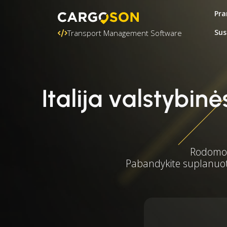
Pra
Sus
Transport Management Software
Italija valstybi
Rodomos 
Pabandykite suplanuoti