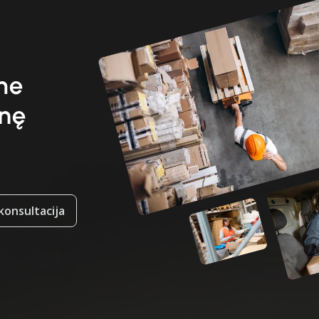
ime
enę
onsultacija