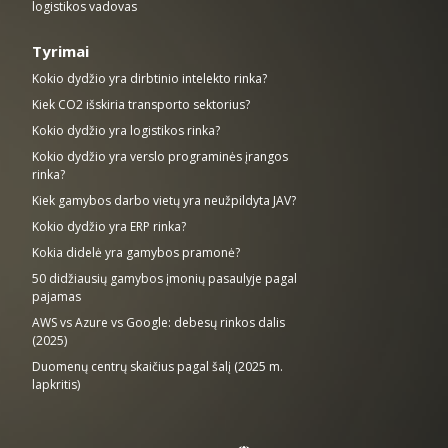
logistikos vadovas
Tyrimai
Kokio dydžio yra dirbtinio intelekto rinka?
Kiek CO2 išskiria transporto sektorius?
Kokio dydžio yra logistikos rinka?
Kokio dydžio yra verslo programinės įrangos
rinka?
Kiek gamybos darbo vietų yra neužpildyta JAV?
Kokio dydžio yra ERP rinka?
Kokia didelė yra gamybos pramonė?
50 didžiausių gamybos įmonių pasaulyje pagal
pajamas
AWS vs Azure vs Google: debesų rinkos dalis
(2025)
Duomenų centrų skaičius pagal šalį (2025 m.
lapkritis)