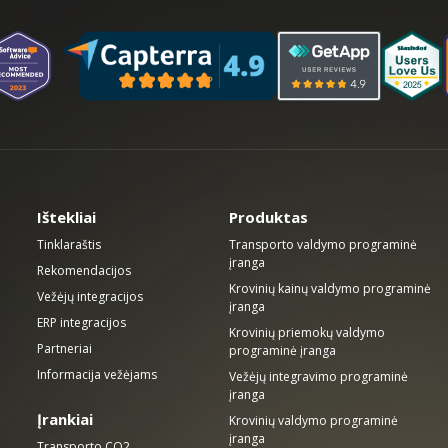
Ištekliai
Produktas
Tinklaraštis
Transporto valdymo programinė
įranga
Rekomendacijos
Krovinių kainų valdymo programinė
Vežėjų integracijos
įranga
ERP integracijos
Krovinių priemokų valdymo
Partneriai
programinė įranga
Informacija vežėjams
Vežėjų integravimo programinė
įranga
Įrankiai
Krovinių valdymo programinė
įranga
Transporto CO2