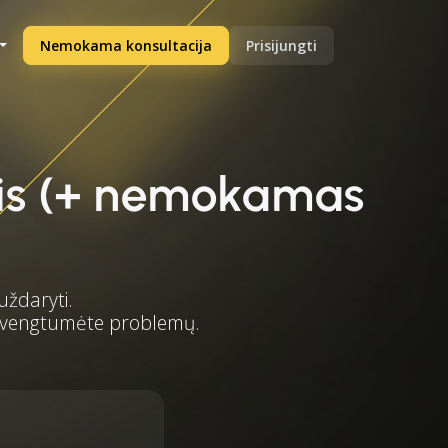
Nemokama konsultacija
Prisijungti
tais (+ nemokamas
uždaryti.
 išvengtumėte problemų.