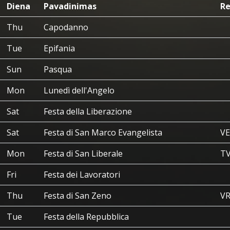
Diena
Pavadinimas
Re
Thu
Capodanno
Tue
Epifania
Sun
Pasqua
Mon
Lunedì dell'Angelo
Sat
Festa della Liberazione
Sat
Festa di San Marco Evangelista
VE
Mon
Festa di San Liberale
T
Fri
Festa dei Lavoratori
Thu
Festa di San Zeno
V
Tue
Festa della Repubblica