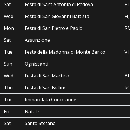
Sat
Festa di Sant'Antonio di Padova
P
Wed
Festa di San Giovanni Battista
FI
Mon
Festa di San Pietro e Paolo
R
Sat
Assunzione
Tue
Festa della Madonna di Monte Berico
VI
Sun
Ognissanti
Wed
Festa di San Martino
B
Thu
Festa di San Bellino
R
Tue
Immacolata Concezione
Fri
Natale
Sat
Santo Stefano