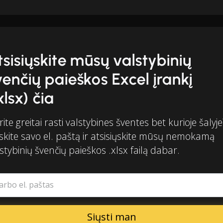
tsisiųskite mūsų valstybinių
venčių paieškos Excel įrankį
xlsx) čia
ite greitai rasti valstybines šventes bet kurioje šalyje
skite savo el. paštą ir atsisiųskite mūsų nemokamą
stybinių švenčių paieškos .xlsx failą dabar.
arbo el. paštas