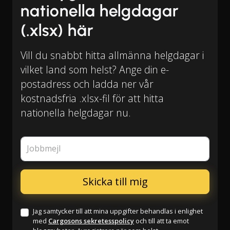
nationella helgdagar
(.xlsx) här
Vill du snabbt hitta allmänna helgdagar i
vilket land som helst? Ange din e-
postadress och ladda ner vår
kostnadsfria .xlsx-fil för att hitta
nationella helgdagar nu.
Jobbmejl
Jag samtycker till att mina uppgifter behandlas i enlighet
med
Cargosons sekretesspolicy
och till att ta emot