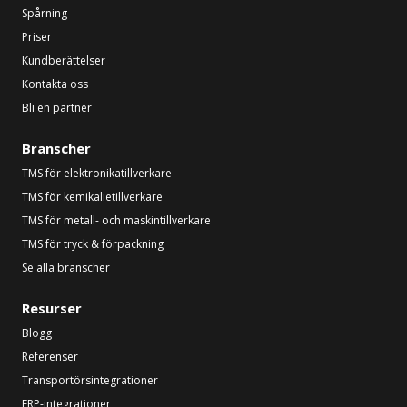
Spårning
Priser
Kundberättelser
Kontakta oss
Bli en partner
Branscher
TMS för elektronikatillverkare
TMS för kemikalietillverkare
TMS för metall- och maskintillverkare
TMS för tryck & förpackning
Se alla branscher
Resurser
Blogg
Referenser
Transportörsintegrationer
ERP-integrationer