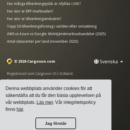
Hur många tillverkningsjobb är ofyllda i USA?
Hur stor är ERP-marknaden?
Hur stor är tillverkningsindustrin?
Topp 50 tillverkningsföretag i världen efter omsättning
AWS vs Azure vs Google: Molntjänstmarknadsandelar (2025)
Antal datacenter per land (november 2025)
Svenska
© 2026 Cargoson.com
Registrerad som Cargoson OÜ i Estland.
Reg nr: 14545832. VAT: EE102137680.
Denna webbplats använder cookies för att
Huvudkontor: Pärnu mnt. 141, 11314 Tallinn, Estland
säkerställa att du får den bästa upplevelsen på
·
+372 5555 0028
hello@cargoson.com
vår webbplats.
Läs mer
. Vår integritetspolicy
finns
här
.
Användarvillkor
|
Integritetspolicy
|
Cookiepolicy
Jag förstår