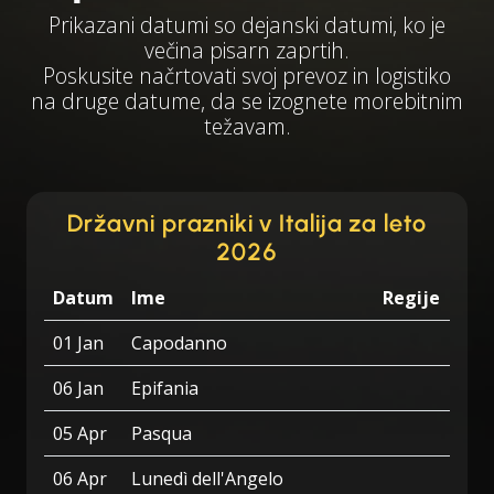
Prikazani datumi so dejanski datumi, ko je
večina pisarn zaprtih.
Poskusite načrtovati svoj prevoz in logistiko
na druge datume, da se izognete morebitnim
težavam.
Državni prazniki v Italija za leto
2026
Datum
Ime
Regije
01 Jan
Capodanno
06 Jan
Epifania
05 Apr
Pasqua
06 Apr
Lunedì dell'Angelo