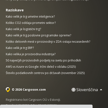
Raziskave
Kako velik je trg umetne inteligence?
Koliko CO2 oddaja prometni sektor?
Kako velik je logistični trg?
Kako velik je trg poslovne programske opreme?
Koliko delovnih mest v proizvodnji v ZDA ostaja nezasedenih?
Kako velik je trg ERP?
Kako velika je proizvodna industrija?
50 največjih proizvodnih podjetij na svetu po prihodkih
AWS vs Azure vs Google: tržni delež v oblaku (2025)
Število podatkovnih centrov po državah (november 2025)
Slovenščina
© 2026 Cargoson.com
Registrirano kot Cargoson OÜ v Estoniji.
Reg št: 14545832. DDV: EE102137680.