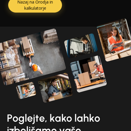
Nazaj na Orodja in
kalkulatorje
Poglejte, kako lahko
izboljšamo vašo