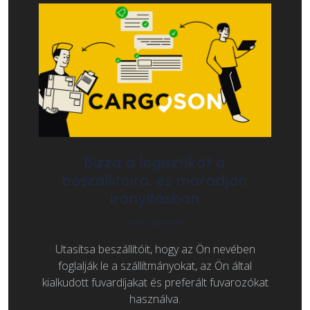
Bízza a logisztikát a
beszállítóira, és maradjon
irányításban
Tanel Vaarmann
Utasítsa beszállítóit, hogy az Ön nevében
foglalják le a szállítmányokat, az Ön által
kialkudott fuvardíjakat és preferált fuvarozókat
használva.