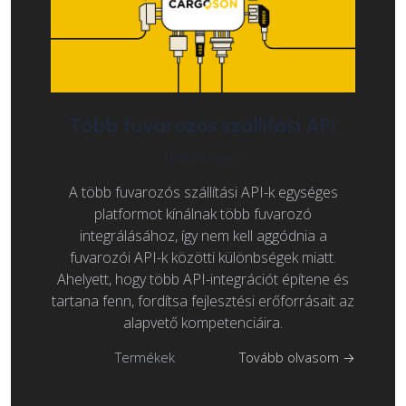
Több fuvarozós szállítási API
Ülari Kalamees
A több fuvarozós szállítási API-k egységes
platformot kínálnak több fuvarozó
integrálásához, így nem kell aggódnia a
fuvarozói API-k közötti különbségek miatt.
Ahelyett, hogy több API-integrációt építene és
tartana fenn, fordítsa fejlesztési erőforrásait az
alapvető kompetenciáira.
Termékek
Tovább olvasom →