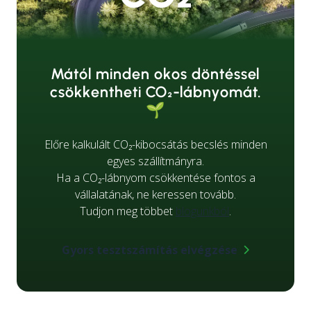
Mától minden okos döntéssel
csökkentheti CO₂-lábnyomát.
🌱
Előre kalkulált CO₂-kibocsátás becslés minden
egyes szállítmányra.
Ha a CO₂-lábnyom csökkentése fontos a
vállalatának, ne keressen tovább.
Tudjon meg többet
blogunkból
.
Gyors tesztszámítás elvégzése