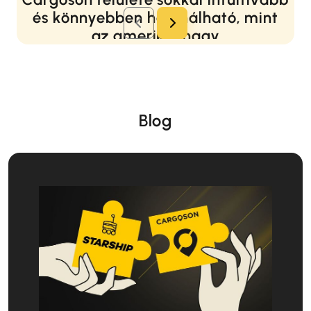
és könnyebben használható, mint
az amerikai nagy
csomagkézbesítők által biztosított
rendszerek.
Gregg Brown
Vezető logisztikai szakértő a Starship Technologies-nál
Blog
Autonóm kézbesítő robot gyártója
Olvasson többet...