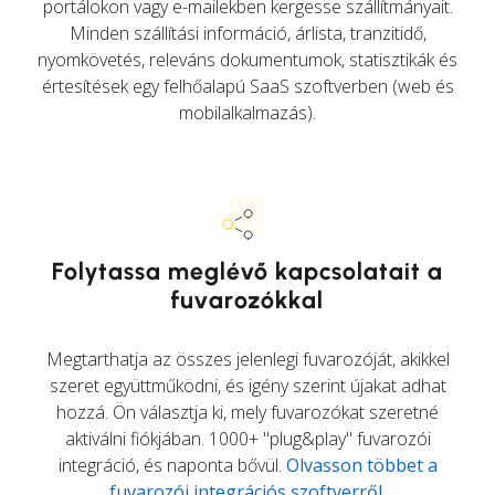
portálokon vagy e-mailekben kergesse szállítmányait.
Minden szállítási információ, árlista, tranzitidő,
nyomkövetés, releváns dokumentumok, statisztikák és
értesítések egy felhőalapú SaaS szoftverben (web és
mobilalkalmazás).
Folytassa meglévő kapcsolatait a
fuvarozókkal
Megtarthatja az összes jelenlegi fuvarozóját, akikkel
szeret együttműködni, és igény szerint újakat adhat
hozzá. Ön választja ki, mely fuvarozókat szeretné
aktiválni fiókjában. 1000+ "plug&play" fuvarozói
integráció, és naponta bővül.
Olvasson többet a
fuvarozói integrációs szoftverről
.