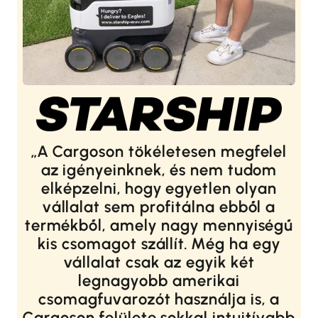
A Cargoson tökéletesen megfelel
az igényeinknek, és nem tudom
elképzelni, hogy egyetlen olyan
vállalat sem profitálna ebből a
termékből, amely nagy mennyiségű
kis csomagot szállít. Még ha egy
vállalat csak az egyik két
legnagyobb amerikai
csomagfuvarozót használja is, a
Cargoson felülete sokkal intuitívabb