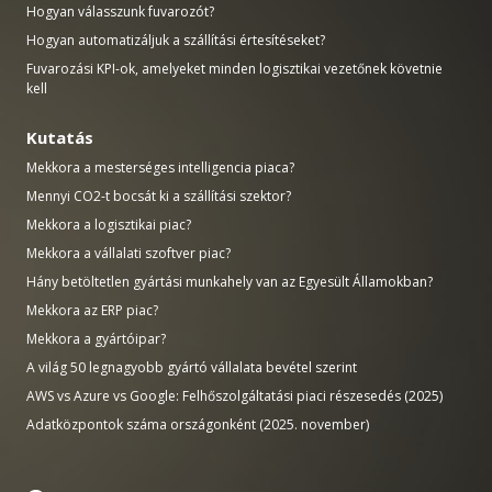
Hogyan válasszunk fuvarozót?
Hogyan automatizáljuk a szállítási értesítéseket?
Fuvarozási KPI-ok, amelyeket minden logisztikai vezetőnek követnie
kell
Kutatás
Mekkora a mesterséges intelligencia piaca?
Mennyi CO2-t bocsát ki a szállítási szektor?
Mekkora a logisztikai piac?
Mekkora a vállalati szoftver piac?
Hány betöltetlen gyártási munkahely van az Egyesült Államokban?
Mekkora az ERP piac?
Mekkora a gyártóipar?
A világ 50 legnagyobb gyártó vállalata bevétel szerint
AWS vs Azure vs Google: Felhőszolgáltatási piaci részesedés (2025)
Adatközpontok száma országonként (2025. november)