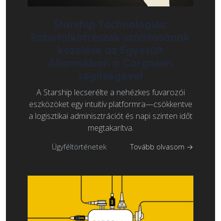
Starship Technologies:
Robotalkatrészek szállításának
kezelése az Egyesült
Államokban a Cargoson
segítségével
A Starship lecserélte a nehézkes fuvarozói
eszközöket egy intuitív platformra—csökkentve
a logisztikai adminisztrációt és napi szinten időt
megtakarítva.
Ügyféltörténetek
Tovább olvasom →