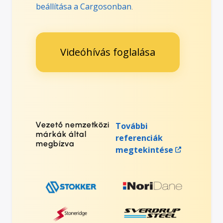
beállítása a Cargosonban
.
Videóhívás foglalása
Vezető nemzetközi
További
márkák által
referenciák
megbízva
megtekintése