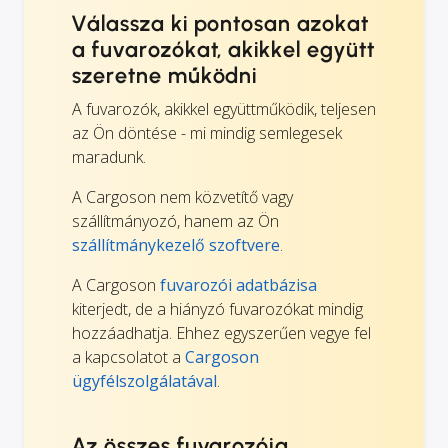
Válassza ki pontosan azokat
a fuvarozókat, akikkel együtt
szeretne működni
A fuvarozók, akikkel együttműködik, teljesen
az Ön döntése - mi mindig semlegesek
maradunk.
A Cargoson nem közvetítő vagy
szállítmányozó, hanem az Ön
szállítmánykezelő szoftvere
.
A Cargoson
fuvarozói adatbázisa
kiterjedt, de a hiányzó fuvarozókat mindig
hozzáadhatja. Ehhez egyszerűen vegye fel
a kapcsolatot a
Cargoson
ügyfélszolgálatával
.
Az összes fuvarozója