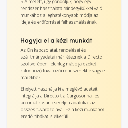
SIA mellett, úgy gondoljuk, hogy egy
rendszer használata mindegyikükkel való
munkához a leghatékonyabb módja az
ideje és erőforrásai felhasználásának.
Hagyja el a kézi munkát
Az Ön kapcsolatai, rendelései és
szállítmányadatai már léteznek a Directo
szoftverében. Jelenleg másolja ezeket
különböző fuvarozói rendszerekbe vagy e-
mailekbe?
Ehelyett használja ki a meglévő adatait:
integrálja a Directo-t a Cargosonnal, és
automatikusan cseréljen adatokat az
összes fuvarozójával! Ez a kézi munkából
eredő hibákat is elkerüli.