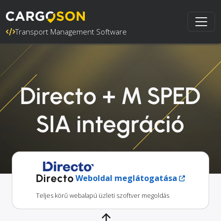
Transport Management Software
Directo + M SPED
SIA integráció
Directo
Weboldal meglátogatása
Teljes körű webalapú üzleti szoftver megoldás