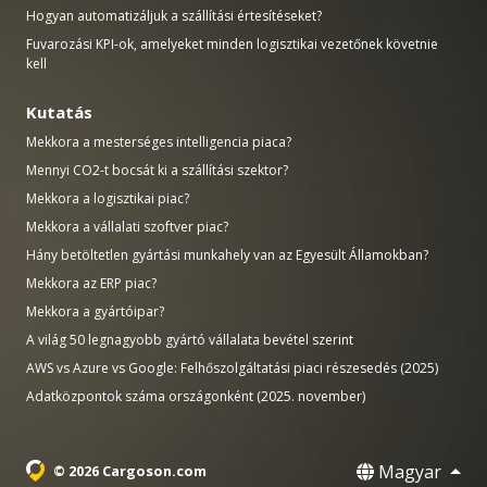
Hogyan automatizáljuk a szállítási értesítéseket?
Fuvarozási KPI-ok, amelyeket minden logisztikai vezetőnek követnie
kell
Kutatás
Mekkora a mesterséges intelligencia piaca?
Mennyi CO2-t bocsát ki a szállítási szektor?
Mekkora a logisztikai piac?
Mekkora a vállalati szoftver piac?
Hány betöltetlen gyártási munkahely van az Egyesült Államokban?
Mekkora az ERP piac?
Mekkora a gyártóipar?
A világ 50 legnagyobb gyártó vállalata bevétel szerint
AWS vs Azure vs Google: Felhőszolgáltatási piaci részesedés (2025)
Adatközpontok száma országonként (2025. november)
Magyar
© 2026 Cargoson.com