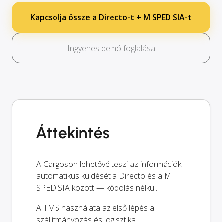
Kapcsolja össze a Directo-t + M SPED SIA-t
Ingyenes demó foglalása
Áttekintés
A Cargoson lehetővé teszi az információk
automatikus küldését a Directo és a M
SPED SIA között — kódolás nélkül.
A TMS használata az első lépés a
szállítmányozás és logisztika