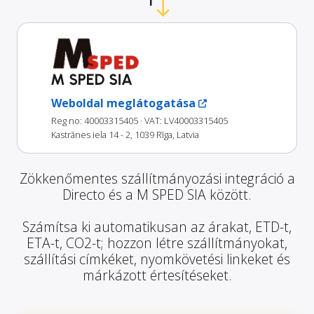
M SPED SIA
Weboldal meglátogatása
Reg no: 40003315405
· VAT: LV40003315405
Kastrānes iela 14 - 2, 1039 Rīga, Latvia
Zökkenőmentes szállítmányozási integráció a
Directo és a M SPED SIA között.
Számítsa ki automatikusan az árakat, ETD-t,
ETA-t, CO2-t; hozzon létre szállítmányokat,
szállítási címkéket, nyomkövetési linkeket és
márkázott értesítéseket.