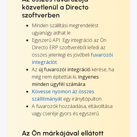
közvetlenül a Directo
szoftverben
Minden szállítási megrendelést
ugyanúgy adhat le.
Egyszerű API: Egy integráció az Ön
Directo ERP szoftveréből lefedi az
összes jelenlegi és jövőbeli
fuvarozói
integrációt
.
Az
új fuvarozói integráció
kérése, ha
még nem építettük ki,
ingyenes
minden ügyfél számára
.
Kövesse nyomon az összes
szállítmányát
egy irányítópulton.
A fuvarozók hozzáadása, eltávolítása
vagy cseréje gyors és egyszerű.
Az Ön márkájával ellátott