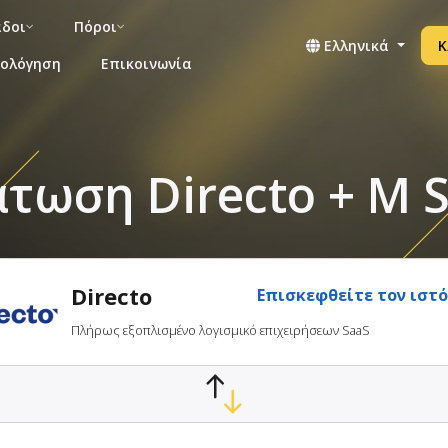
άδοι
Πόροι
Ελληνικά
Κ
μολόγηση
Επικοινωνία
τωση Directo + M S
Directo
Επισκεφθείτε τον ιστ
Πλήρως εξοπλισμένο λογισμικό επιχειρήσεων SaaS