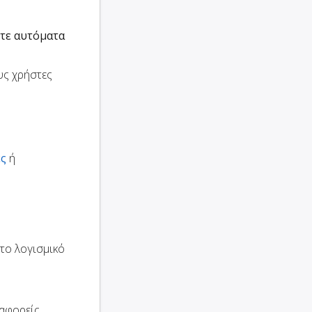
τε αυτόματα
υς χρήστες
ες
ή
το λογισμικό
ταφορείς