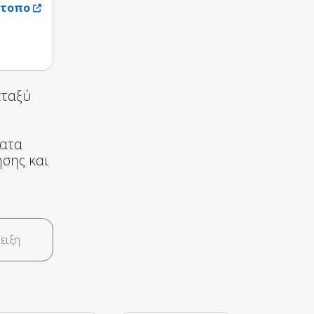
ότοπο
εταξύ
ματα
ησης και
ειξη