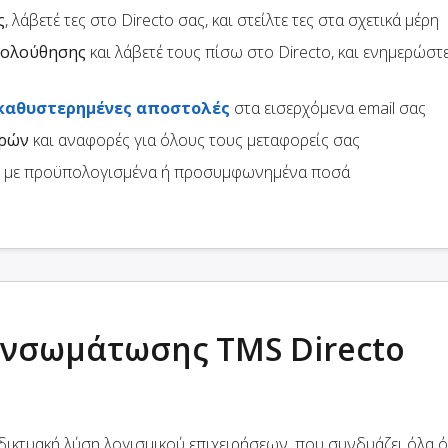
ς
, λάβετέ τες στο Directo σας, και στείλτε τες στα σχετικά μέρη
κολούθησης
και λάβετέ τους πίσω στο Directo, και ενημερώστ
καθυστερημένες αποστολές
στα εισερχόμενα email σας
ορών
και αναφορές για όλους τους μεταφορείς σας
με προϋπολογισμένα ή προσυμφωνημένα ποσά
ενσωμάτωσης TMS Directo
αδικτυακή λύση λογισμικού επιχειρήσεων, που συνδυάζει όλα 