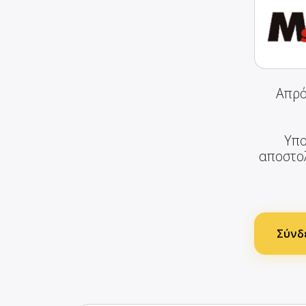
Απρό
Υπο
αποστολ
Σύνδε