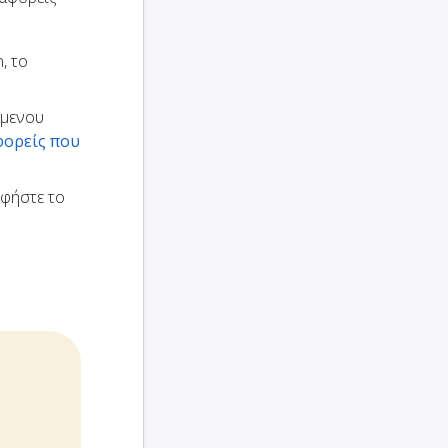
, το
ώμενου
φορείς που
αφήστε το