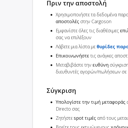
Πριν την αποστολή
Χρησιμοποιήστε τα δεδομένα παρ
αποστολές
στην Cargoson
Εμφανίστε όλες τις διαθέσιμες
επι
σας να επιλέξουν
Λάβετε μια λίστα με
θυρίδες παρ
Επικοινωνήστε
τις ανάγκες αποσ
Μεταβιβάστε την
ευθύνη
σύγκριση
διευθυντές αγορών/πωλήσεων σε 
Σύγκριση
Υπολογίστε την τιμή μεταφοράς
α
Directo σας
Ζητήστε
spot τιμές
από τους μετα
Βρείτε τους εκτιμώμενους
χρόνου