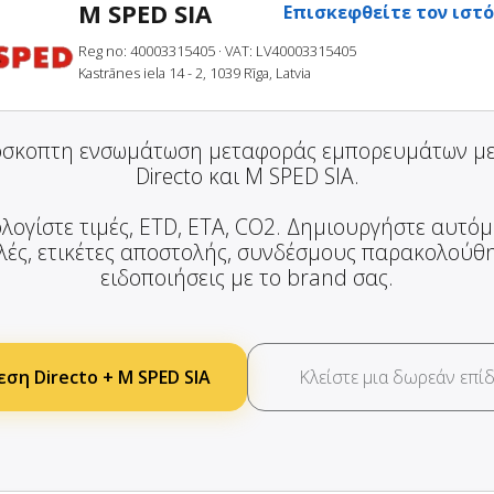
M SPED SIA
Επισκεφθείτε τον ιστ
Reg no: 40003315405
· VAT: LV40003315405
Kastrānes iela 14 - 2, 1039 Rīga, Latvia
σκοπτη ενσωμάτωση μεταφοράς εμπορευμάτων μ
Directo και M SPED SIA.
λογίστε τιμές, ETD, ETA, CO2. Δημιουργήστε αυτό
ές, ετικέτες αποστολής, συνδέσμους παρακολούθ
ειδοποιήσεις με το brand σας.
ση Directo + M SPED SIA
Κλείστε μια δωρεάν επίδ