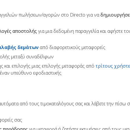
αγγελιών πωλήσεων/αγορών στο Directo για να
δημιουργήσε
λογές αποστολής
για μια δεδομένη παραγγελία και αφήστε το
αλαβής δεμάτων
από διαφορετικούς μεταφορείς
τολής μεταξύ συναδέλφων
ς και επιλογής μιας επιλογής μεταφοράς από
τρίτους χρήστ
έναν υπεύθυνο εφοδιαστικής
υτόματα από τους τιμοκαταλόγους σας και λάβετε την πίσω σ
φορείς σας
ς παράδοσης
για μεταφορά ή ζητήστε εκτιμήσεις από τους με