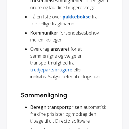
forsendelsesmuligheder
for en given
ordre og lad dine brugere vælge
Få en liste over
pakkebokse
fra
forskellige fragtmænd
Kommuniker
forsendelsesbehov
mellem kolleger
Overdrag
ansvaret
for at
sammenligne og vælge en
transportmulighed fra
tredjepartsbrugere
eller
indkøbs-/salgschefer til enlogistiker
Sammenligning
Beregn transportprisen
automatisk
fra dine prislister og modtag den
tilbage til dit Directo software