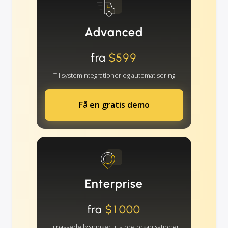
Advanced
fra
$599
Til systemintegrationer og automatisering
Få en gratis demo
Enterprise
fra
$1000
Tilpassede løsninger til store organisationer