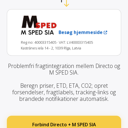
M SPED SIA
Besøg hjemmeside
Reg no: 40003315405
· VAT: LV40003315405
Kastrānes iela 14 - 2, 1039 Rīga, Latvia
Problemfri fragtintegration mellem Directo og
M SPED SIA.
Beregn priser, ETD, ETA, CO2; opret
forsendelser, fragtlabels, tracking-links og
brandede notifikationer automatisk.
Forbind Directo + M SPED SIA