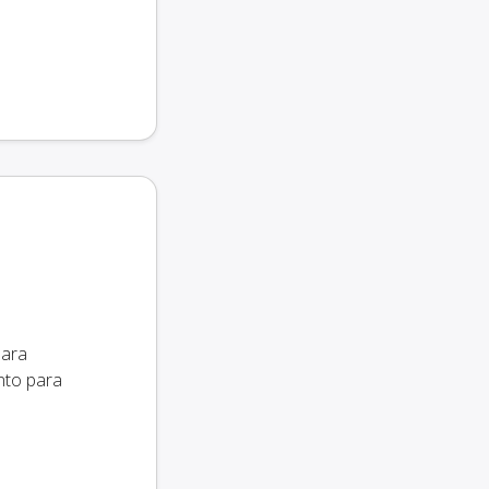
para
anto para