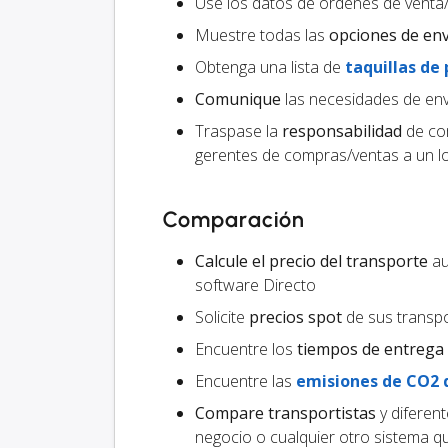
Use los datos de órdenes de venta
Muestre todas las
opciones de en
Obtenga una lista de
taquillas de
Comunique
las necesidades de env
Traspase la
responsabilidad
de com
gerentes de compras/ventas a un lo
Comparación
Calcule el precio del transporte
au
software Directo
Solicite
precios spot
de sus transpo
Encuentre los
tiempos de entrega
Encuentre las
emisiones de CO2 
Compare transportistas
y diferen
negocio o cualquier otro sistema 