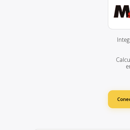
Inte
Calcu
e
Conec