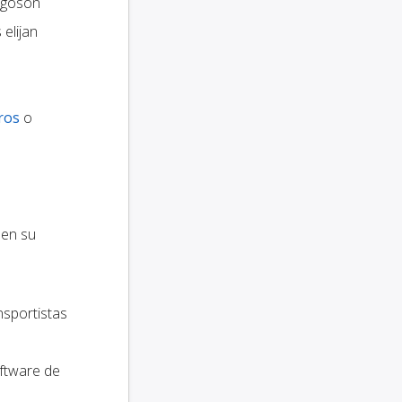
rgoson
elijan
ros
o
 en su
nsportistas
oftware de