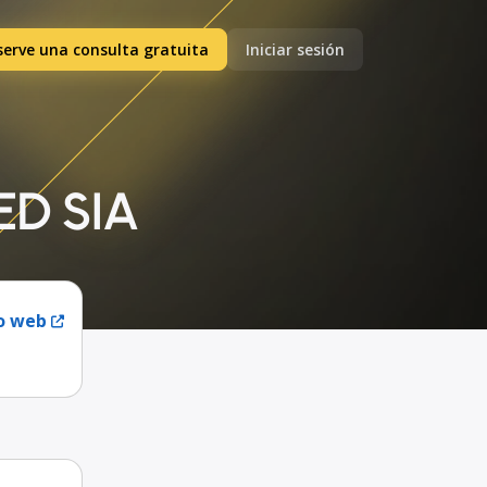
serve una consulta gratuita
Iniciar sesión
ED SIA
io web