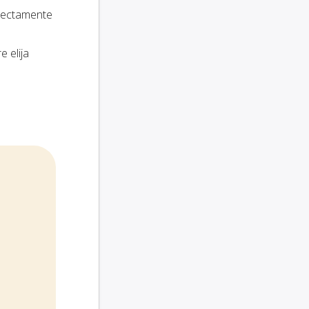
irectamente
e elija