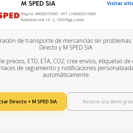
M SPED SIA
Visitar sit
Reg no: 40003315405
· VAT: LV40003315405
Kastrānes iela 14 - 2, 1039 Rīga, Latvia
gración de transporte de mercancías sin problemas 
Directo y M SPED SIA.
le precios, ETD, ETA, CO2; cree envíos, etiquetas de 
nlaces de seguimiento y notificaciones personalizad
automáticamente.
tar Directo + M SPED SIA
Reserve una demo gratu