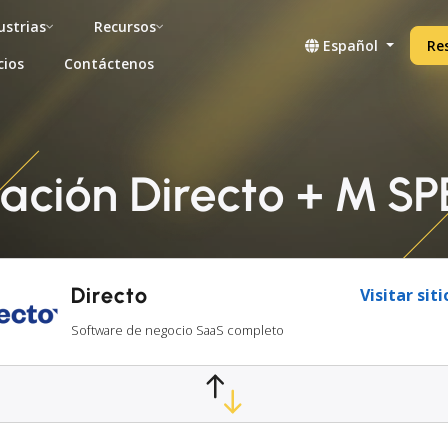
ustrias
Recursos
Español
Re
cios
Contáctenos
ración Directo + M SP
Directo
Visitar sit
Software de negocio SaaS completo