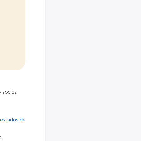
y socios
 estados de
o