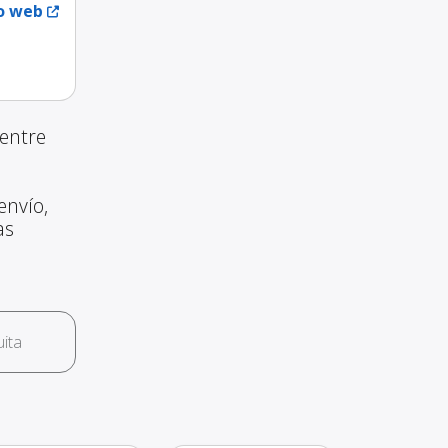
io web
entre
envío,
as
ita