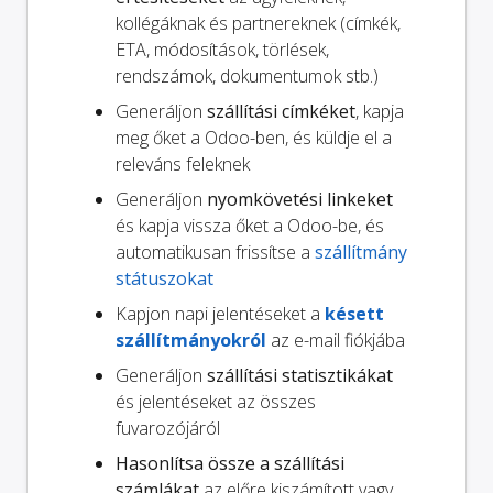
kollégáknak és partnereknek (címkék,
ETA, módosítások, törlések,
rendszámok, dokumentumok stb.)
Generáljon
szállítási címkéket
, kapja
meg őket a Odoo-ben, és küldje el a
releváns feleknek
Generáljon
nyomkövetési linkeket
és kapja vissza őket a Odoo-be, és
automatikusan frissítse a
szállítmány
státuszokat
Kapjon napi jelentéseket a
késett
szállítmányokról
az e-mail fiókjába
Generáljon
szállítási statisztikákat
és jelentéseket az összes
fuvarozójáról
Hasonlítsa össze a szállítási
számlákat
az előre kiszámított vagy