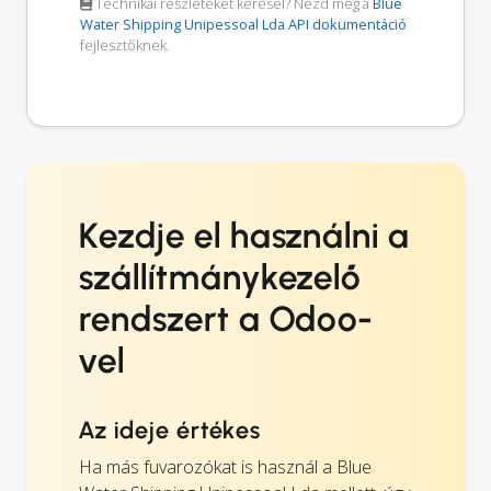
Technikai részleteket keresel? Nézd meg a
Blue
Water Shipping Unipessoal Lda API dokumentáció
fejlesztőknek.
Kezdje el használni a
szállítmánykezelő
rendszert a Odoo-
vel
Az ideje értékes
Ha más fuvarozókat is használ a Blue