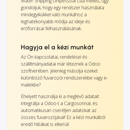
Water Shipping Unipessoal Lda mellett, úgy
gondoljuk, hogy egy rendszer használata
mindegyikükkel való munkához a
leghatékonyabb módja az ideje és
erőforrásai felhasználásának.
Hagyja el a kézi munkát
Az Ön kapcsolatai, rendelései és
szállítmányadatai már léteznek a Odoo
szoftverében. Jelenleg másolja ezeket
különböző fuvarozói rendszerekbe vagy e-
mailekbe?
Ehelyett használja ki a meglévő adatait:
integrálja a Odoo-t a Cargosonnal, és
automatikusan cseréljen adatokat az
összes fuvarozójával! Ez a kézi munkából
eredő hibákat is elkerüli.