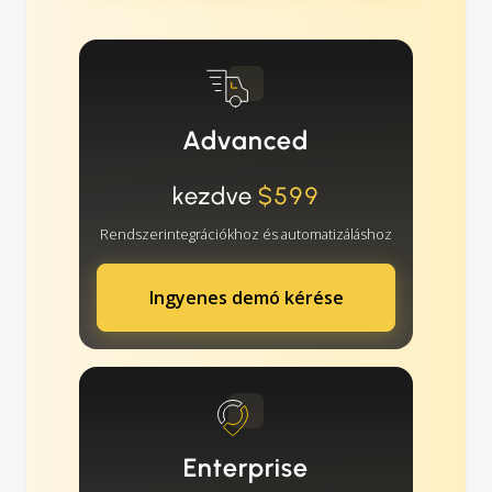
Advanced
kezdve
$599
Rendszerintegrációkhoz és automatizáláshoz
Ingyenes demó kérése
Enterprise