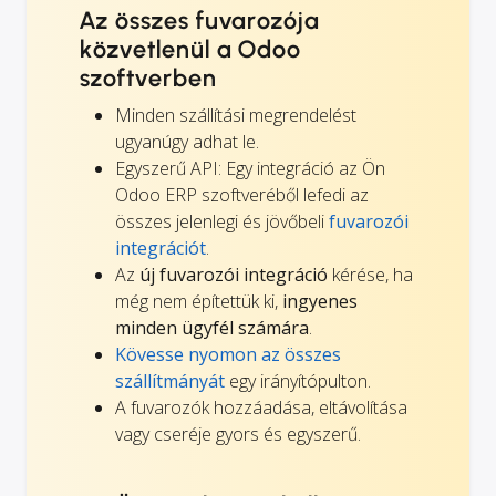
Az összes fuvarozója
közvetlenül a Odoo
szoftverben
Minden szállítási megrendelést
ugyanúgy adhat le.
Egyszerű API: Egy integráció az Ön
Odoo ERP szoftveréből lefedi az
összes jelenlegi és jövőbeli
fuvarozói
integrációt
.
Az
új fuvarozói integráció
kérése, ha
még nem építettük ki,
ingyenes
minden ügyfél számára
.
Kövesse nyomon az összes
szállítmányát
egy irányítópulton.
A fuvarozók hozzáadása, eltávolítása
vagy cseréje gyors és egyszerű.