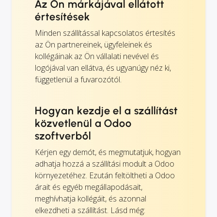
Az Ön márkájával ellátott
értesítések
Minden szállítással kapcsolatos értesítés
az Ön partnereinek, ügyfeleinek és
kollégáinak az Ön vállalati nevével és
logójával van ellátva, és ugyanúgy néz ki,
függetlenül a fuvarozótól.
Hogyan kezdje el a szállítást
közvetlenül a Odoo
szoftverből
Kérjen egy demót, és megmutatjuk, hogyan
adhatja hozzá a szállítási modult a Odoo
környezetéhez. Ezután feltöltheti a Odoo
árait és egyéb megállapodásait,
meghívhatja kollégáit, és azonnal
elkezdheti a szállítást. Lásd még: