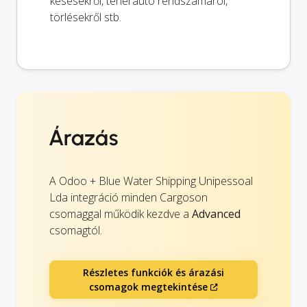
késésekről, teherautó rendszámáról,
törlésekről stb.
Árazás
A Odoo + Blue Water Shipping Unipessoal
Lda integráció minden Cargoson
csomaggal működik kezdve a
Advanced
csomagtól.
Részletes funkciók és árazási
csomagok megtekintése