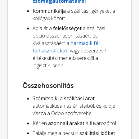
csomagautomatáiról
Kommunikálja
a szállítási igényeket a
kollégák között
Adja át a
felelősséget
a szállítási
opció összehasonlításáért és
kiválasztásáért a
harmadik fél
felhasználóktól
vagy beszerzési/
értékesítési menedzserektől a
logisztikusnak
Összehasonlítás
Számítsa ki a szállítási árat
automatikusan az árlistáiból, és küldje
vissza a Odoo szoftverébe
Kérjen
azonnali árakat
a fuvarozóitól
Találja meg a becsült
szállítási időket