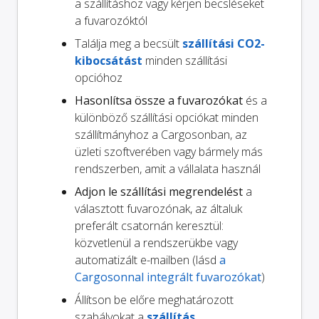
a szállításhoz vagy kérjen becsléseket
a fuvarozóktól
Találja meg a becsült
szállítási CO2-
kibocsátást
minden szállítási
opcióhoz
Hasonlítsa össze a fuvarozókat
és a
különböző szállítási opciókat minden
szállítmányhoz a Cargosonban, az
üzleti szoftverében vagy bármely más
rendszerben, amit a vállalata használ
Adjon le szállítási megrendelést
a
választott fuvarozónak, az általuk
preferált csatornán keresztül:
közvetlenül a rendszerükbe vagy
automatizált e-mailben (lásd
a
Cargosonnal integrált fuvarozókat
)
Állítson be előre meghatározott
szabályokat a
szállítás