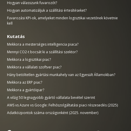
Hogyan válasszunk fuvarozót?
Hogyan automatizáljuk a szállítási értesítéseket?
Fuvarozási KPI-ok, amelyeket minden logisztikai vezetőnek követnie
kell
Kutatás
Mekkora a mesterséges intelligencia piaca?
Mennyi CO2-t bocsát ki a szállítási szektor?
Mekkora a logisztikai piac?
Mekkora a vállalati szoftver piac?
Hány betöltetlen gyártási munkahely van az Egyesült Államokban?
Mekkora az ERP piac?
Mekkora a gyártóipar?
A világ 50 legnagyobb gyártó vállalata bevétel szerint
AWS vs Azure vs Google: Felhőszolgáltatási piaci részesedés (2025)
Adatközpontok száma országonként (2025. november)