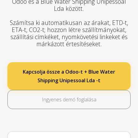
Odoo és a Blue Water Shipping Unipessoal
Lda között.
Számítsa ki automatikusan az árakat, ETD-t,
ETA-t, CO2-t; hozzon létre szállítmányokat,
szállítási címkéket, nyomkövetési linkeket és
márkázott értesítéseket.
Kapcsolja össze a Odoo-t + Blue Water
Shipping Unipessoal Lda -t
Ingyenes demó foglalása