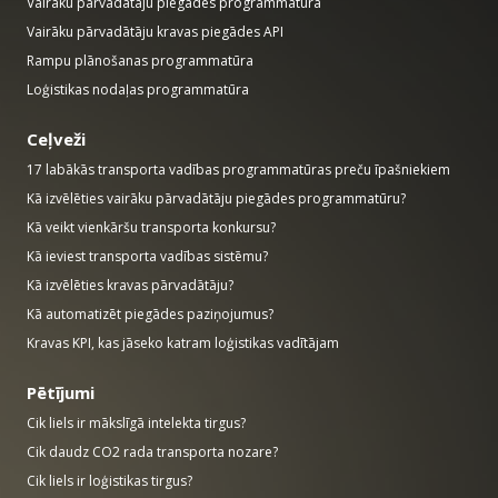
Vairāku pārvadātāju piegādes programmatūra
Vairāku pārvadātāju kravas piegādes API
Rampu plānošanas programmatūra
Loģistikas nodaļas programmatūra
Ceļveži
17 labākās transporta vadības programmatūras preču īpašniekiem
Kā izvēlēties vairāku pārvadātāju piegādes programmatūru?
Kā veikt vienkāršu transporta konkursu?
Kā ieviest transporta vadības sistēmu?
Kā izvēlēties kravas pārvadātāju?
Kā automatizēt piegādes paziņojumus?
Kravas KPI, kas jāseko katram loģistikas vadītājam
Pētījumi
Cik liels ir mākslīgā intelekta tirgus?
Cik daudz CO2 rada transporta nozare?
Cik liels ir loģistikas tirgus?