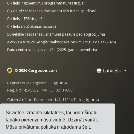
Cik liels ir uzņēmumu programmatūras tirgus?
Cik daudz ražošanas darbavietu ASV ir neaizpildītas?
Cik liels ir ERP tirgus?
Cik liela ir ražošanas nozare?
50 lielākie ražošanas uzņēmumi pasaulē pēc apgrozījuma
AWS vs Azure vs Google: mākoņpakalpojumu tirgus daļas (2025)
Datu centru skaits pa valstīm (2025. gada novembris)
Latviešu
© 2026 Cargoson.com
Reģistrēts kā Cargoson OÜ Igaunijā.
Reģ. Nr: 14545832. PVN: EE102137680.
Galvenā mītne: Pärnu mnt. 141, 11314 Tallina, Igaunija
·
+372 5555 0028
hello@cargoson.com
Šī vietne izmanto sīkdatnes, lai nodrošinātu
labāko pieredzi mūsu vietnē.
Uzzināt vairāk
.
Pakalpojumu noteikumi
|
Privātuma politika
|
Sīkdatņu
Mūsu privātuma politika ir atrodama
šeit
.
politika