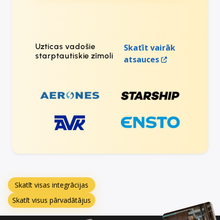
Uzticas vadošie
Skatīt vairāk
starptautiskie zīmoli
atsauces
Skatīt visas integrācijas
Skatīt visus pārvadātājus