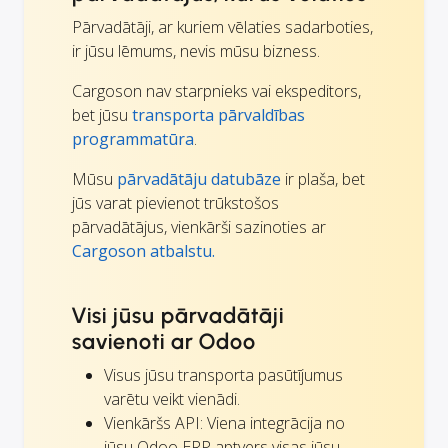
Pārvadātāji, ar kuriem vēlaties sadarboties,
ir jūsu lēmums, nevis mūsu bizness.
Cargoson nav starpnieks vai ekspeditors,
bet jūsu
transporta pārvaldības
programmatūra
.
Mūsu
pārvadātāju datubāze
ir plaša, bet
jūs varat pievienot trūkstošos
pārvadātājus, vienkārši sazinoties ar
Cargoson atbalstu.
Visi jūsu pārvadātāji
savienoti ar Odoo
Visus jūsu transporta pasūtījumus
varētu veikt vienādi.
Vienkāršs API: Viena integrācija no
jūsu Odoo ERP aptvers visas jūsu