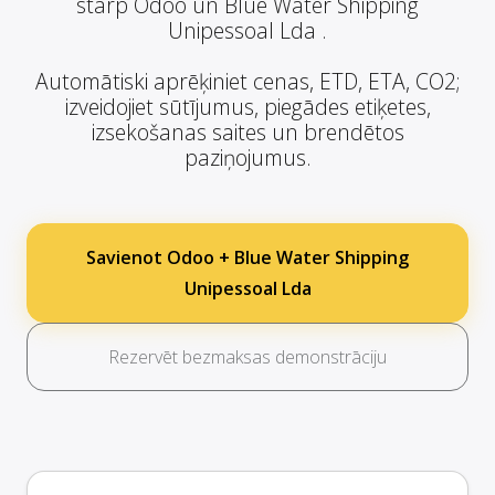
starp Odoo un Blue Water Shipping
Unipessoal Lda .
Automātiski aprēķiniet cenas, ETD, ETA, CO2;
izveidojiet sūtījumus, piegādes etiķetes,
izsekošanas saites un brendētos
paziņojumus.
Savienot Odoo + Blue Water Shipping
Unipessoal Lda
Rezervēt bezmaksas demonstrāciju