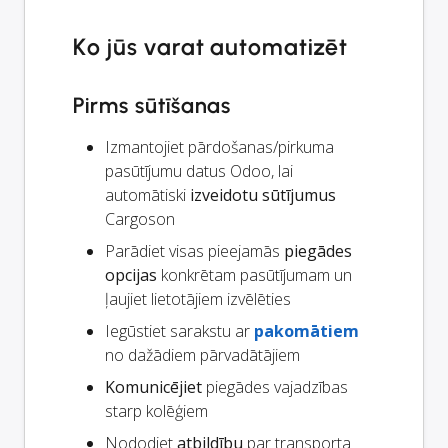
Ko jūs varat automatizēt
Pirms sūtīšanas
Izmantojiet pārdošanas/pirkuma
pasūtījumu datus Odoo, lai
automātiski
izveidotu sūtījumus
Cargoson
Parādiet visas pieejamās
piegādes
opcijas
konkrētam pasūtījumam un
ļaujiet lietotājiem izvēlēties
Iegūstiet sarakstu ar
pakomātiem
no dažādiem pārvadātājiem
Komunicējiet
piegādes vajadzības
starp kolēģiem
Nododiet
atbildību
par transporta