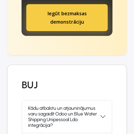
Iegūt bezmaksas
demonstrāciju
BUJ
Kādu atbalstu un atjauninājumus
varu sagaidīt Odoo un Blue Water
Shipping Unipessoal Lda
integrācijai?