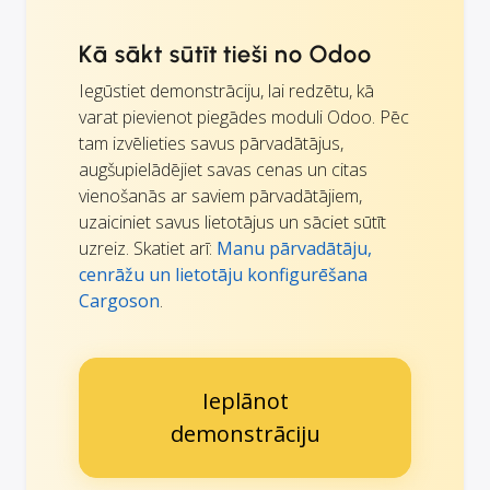
Kā sākt sūtīt tieši no Odoo
Iegūstiet demonstrāciju, lai redzētu, kā
varat pievienot piegādes moduli Odoo. Pēc
tam izvēlieties savus pārvadātājus,
augšupielādējiet savas cenas un citas
vienošanās ar saviem pārvadātājiem,
uzaiciniet savus lietotājus un sāciet sūtīt
uzreiz. Skatiet arī:
Manu pārvadātāju,
cenrāžu un lietotāju konfigurēšana
Cargoson
.
Ieplānot
demonstrāciju