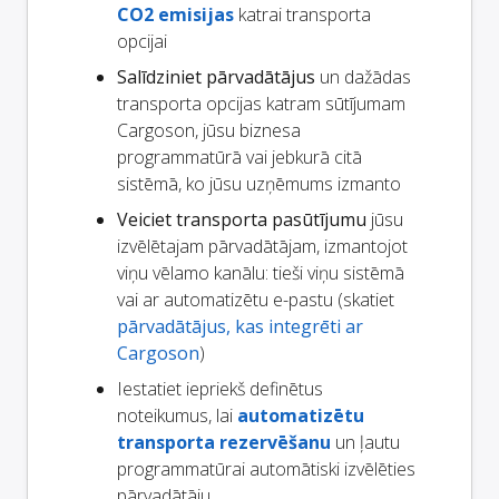
CO2 emisijas
katrai transporta
opcijai
Salīdziniet pārvadātājus
un dažādas
transporta opcijas katram sūtījumam
Cargoson, jūsu biznesa
programmatūrā vai jebkurā citā
sistēmā, ko jūsu uzņēmums izmanto
Veiciet transporta pasūtījumu
jūsu
izvēlētajam pārvadātājam, izmantojot
viņu vēlamo kanālu: tieši viņu sistēmā
vai ar automatizētu e-pastu (skatiet
pārvadātājus, kas integrēti ar
Cargoson
)
Iestatiet iepriekš definētus
noteikumus, lai
automatizētu
transporta rezervēšanu
un ļautu
programmatūrai automātiski izvēlēties
pārvadātāju