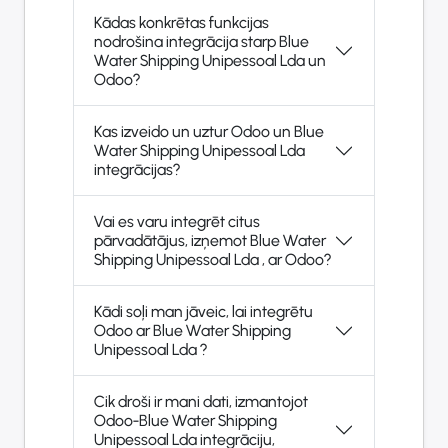
Kādas konkrētas funkcijas
nodrošina integrācija starp Blue
Water Shipping Unipessoal Lda un
Odoo?
Kas izveido un uztur Odoo un Blue
Water Shipping Unipessoal Lda
integrācijas?
Vai es varu integrēt citus
pārvadātājus, izņemot Blue Water
Shipping Unipessoal Lda , ar Odoo?
Kādi soļi man jāveic, lai integrētu
Odoo ar Blue Water Shipping
Unipessoal Lda ?
Cik droši ir mani dati, izmantojot
Odoo-Blue Water Shipping
Unipessoal Lda integrāciju,