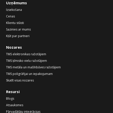
Uzņēmums
Izsekošana
Cenas
Klientu stāsti
Sazinies ar mums
Kļūt par partneri
Nozares
TMS elektronikas ražotājiem
TMS ķīmisko vielu ražotājiem
TMS metāla un mašīnbūves ražotājiem
TMS poligrāfijai un iepakojumam
Skatīt visas nozares
Resursi
Blogs
Atsauksmes
Pārvadātāju integrācijas