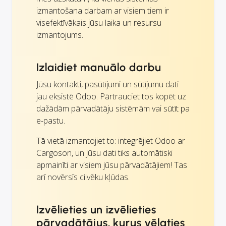
izmantošana darbam ar visiem tiem ir
visefektīvākais jūsu laika un resursu
izmantojums.
Izlaidiet manuālo darbu
Jūsu kontakti, pasūtījumi un sūtījumu dati
jau eksistē Odoo. Pārtrauciet tos kopēt uz
dažādām pārvadātāju sistēmām vai sūtīt pa
e-pastu.
Tā vietā izmantojiet to: integrējiet Odoo ar
Cargoson, un jūsu dati tiks automātiski
apmainīti ar visiem jūsu pārvadātājiem! Tas
arī novērsīs cilvēku kļūdas.
Izvēlieties un izvēlieties
pārvadātājus, kurus vēlaties