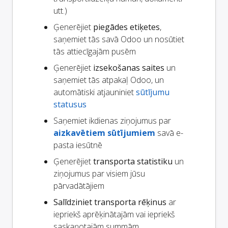
utt.)
Ģenerējiet
piegādes etiķetes
,
saņemiet tās savā Odoo un nosūtiet
tās attiecīgajām pusēm
Ģenerējiet
izsekošanas saites
un
saņemiet tās atpakaļ Odoo, un
automātiski atjauniniet
sūtījumu
statusus
Saņemiet ikdienas ziņojumus par
aizkavētiem sūtījumiem
savā e-
pasta iesūtnē
Ģenerējiet
transporta statistiku
un
ziņojumus par visiem jūsu
pārvadātājiem
Salīdziniet transporta rēķinus
ar
iepriekš aprēķinātajām vai iepriekš
saskaņotajām summām