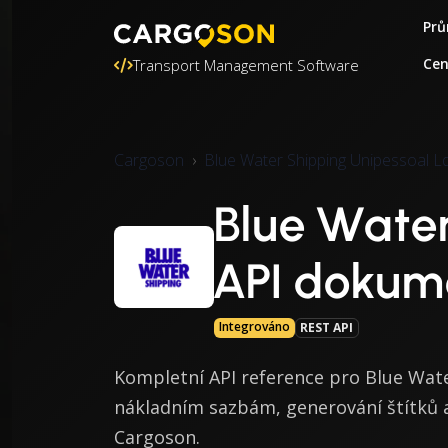
Prů
Ce
Transport Management Software
Cargoson
Blue Water Shipping Unipessoal L
Blue Water
API dokum
Integrováno
REST API
Kompletní API reference pro Blue Wate
nákladním sazbám, generování štítků 
Cargoson.