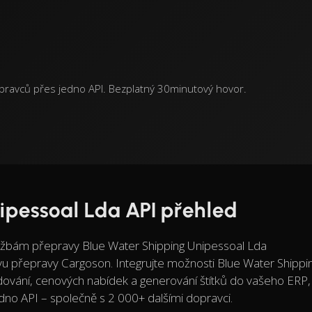
pravců přes jedno API. Bezplatný 30minutový hovor.
ipessoal Lda API přehled
lužbám přepravy Blue Water Shipping Unipessoal Lda
vu přepravy Cargoson. Integrujte možnosti Blue Water Shippi
edování, cenových nabídek a generování štítků do vašeho ER
no API – společně s 2 000+ dalšími dopravci.