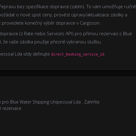
řepravu bez specifikace dopravce (zatím). To vám umožňuje ručně
ožádat o nové spot ceny, provést úpravy/aktualizace zásilky a
ež provedete konečný výběr dopravce v Cargoson.
y dopravce (z Rate nebo Services API) pro přímou rezervaci s Blue
í, že vaše zásilka použije přesně vybranou službu.
pessoal Lda vždy definujte
.
direct_booking_service_id
i pro Blue Water Shipping Unipessoal Lda . Zahrňte
é rezervace.