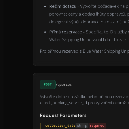
Režim dotazu
- Vytvořte požadavek na p
porovnat ceny a dodací lhůty dopravců, p
delegovat výběr dopravce na ostatní, n
Přímá rezervace
- Specifikujte ID služb
Water Shipping Unipessoal Lda . To zajist
Pro přímou rezervaci s Blue Water Shipping Uni
POST
/queries
Vytvořte dotaz na zásilku nebo přímou rezervac
direct_booking_service_id pro vytvoření okamžit
Request Parameters
string
required
collection_date