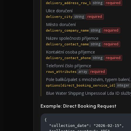
string
required
delivery_address_row_1
Ulice doručení
string
required
delivery_city
Město doručení
string
required
delivery_company_name
Název společnosti příjemce
string
required
delivery_contact_name
Kontaktní osoba příjemce
string
required
delivery_contact_phone
Telefonní číslo příjemce
array
required
rows_attributes
Pole balíků/palet s množstvím, typem balení
integer
options[direct_booking_service_id]
Blue Water Shipping Unipessoal Lda ID služb
Example: Direct Booking Request
{

  "collection_date": "2026-02-15",
