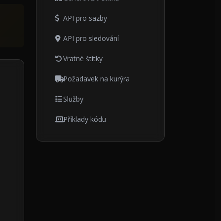
API pro sazby
API pro sledování
Vratné štítky
Požadavek na kurýra
Služby
Příklady kódu