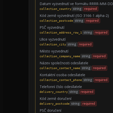
Datum vyzvednutí ve formátu RRRR-MM-DD
string
required
collection_country
Kód země vyzvednutí (ISO 3166-1 alpha-2)
string
required
collection_postcode
PSČ vyzvednutí
string
required
collection_address_row_1
Ulice vyzvednutí
string
required
collection_city
Město vyzvednutí
string
required
collection_company_name
Název společnosti odesílatele
string
required
collection_contact_name
Kontaktní osoba odesílatele
string
required
collection_contact_phone
Telefonní číslo odesílatele
string
required
delivery_country
Kód země doručení
string
required
delivery_postcode
PSČ doručení