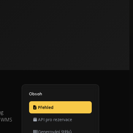
Obsah
Přehled
ng
P, WMS
API pro rezervace
Generování štítků