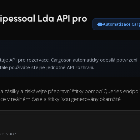
ipessoal Lda API pro
Automatizace Car
uje API pro rezervace. Cargoson automaticky odesílá potvrzení
ále používáte stejné jednotné API rozhraní.
 zásilky a získávejte přepravní štítky pomocí Queries endpoi
e v reálném čase a štítky jsou generovány okamžitě.
zervace: