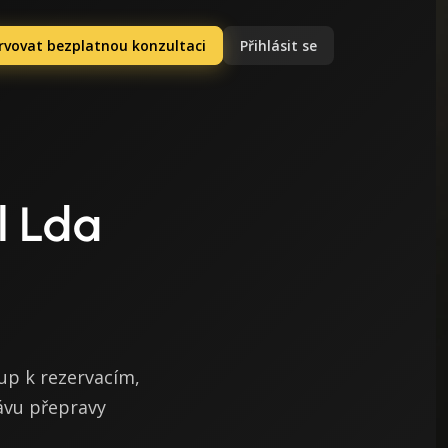
rvovat bezplatnou konzultaci
Přihlásit se
l Lda
up k rezervacím,
ávu přepravy