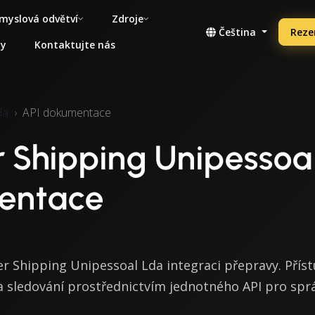
myslová odvětví
Zdroje
Čeština
Reze
ny
Kontaktujte nás
da
API dokumentace
 Shipping Unipessoa
entace
r Shipping Unipessoal Lda integraci přepravy. Příst
a sledování prostřednictvím jednotného API pro spr