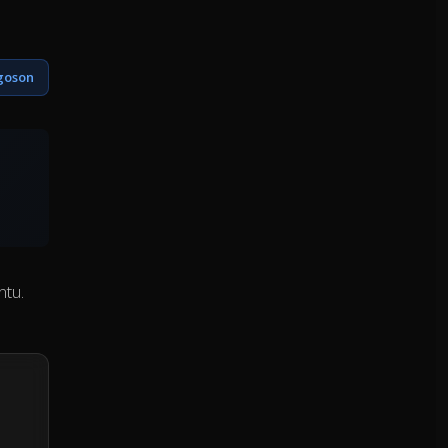
goson
ntu.