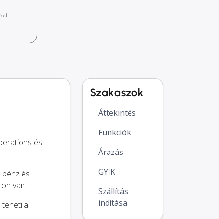
sa
Szakaszok
Áttekintés
Funkciók
perations és
Árazás
GYIK
, pénz és
ton van.
Szállítás
indítása
teheti a