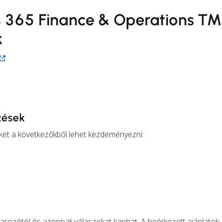
s 365 Finance & Operations T
k
ezések
éseket a következőkből lehet kezdeményezni:
varozótól és azonnali válaszokat kaphat. A beérkezett ajánlatok 