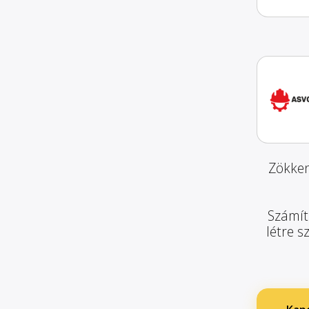
Zökken
Számít
létre s