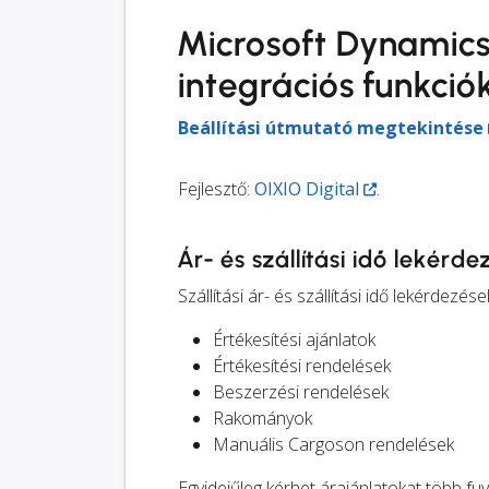
Microsoft Dynamic
integrációs funkció
Beállítási útmutató megtekintése
Fejlesztő:
OIXIO Digital
.
Ár- és szállítási idő lekérd
Szállítási ár- és szállítási idő lekérdez
Értékesítési ajánlatok
Értékesítési rendelések
Beszerzési rendelések
Rakományok
Manuális Cargoson rendelések
Egyidejűleg kérhet árajánlatokat több fu