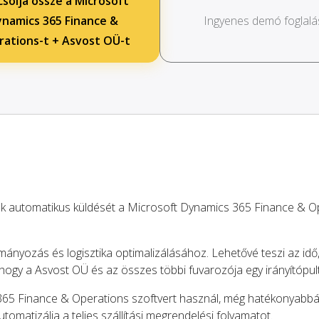
solja össze a Microsoft
namics 365 Finance &
Ingyenes demó foglalá
ations-t + Asvost OÜ-t
ók automatikus küldését a Microsoft Dynamics 365 Finance & O
mányozás és logisztika optimalizálásához. Lehetővé teszi az idő
 hogy a Asvost OÜ és az összes többi fuvarozója egy irányítópul
365 Finance & Operations szoftvert használ, még hatékonyabbá 
automatizálja a teljes szállítási megrendelési folyamatot.