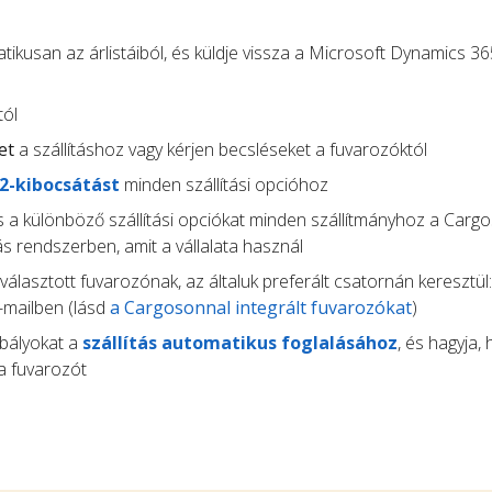
ikusan az árlistáiból, és küldje vissza a Microsoft Dynamics 3
tól
et
a szállításhoz vagy kérjen becsléseket a fuvarozóktól
O2-kibocsátást
minden szállítási opcióhoz
 a különböző szállítási opciókat minden szállítmányhoz a Carg
s rendszerben, amit a vállalata használ
választott fuvarozónak, az általuk preferált csatornán keresztül:
-mailben (lásd
a Cargosonnal integrált fuvarozókat
)
abályokat a
szállítás automatikus foglalásához
, és hagyja,
a fuvarozót