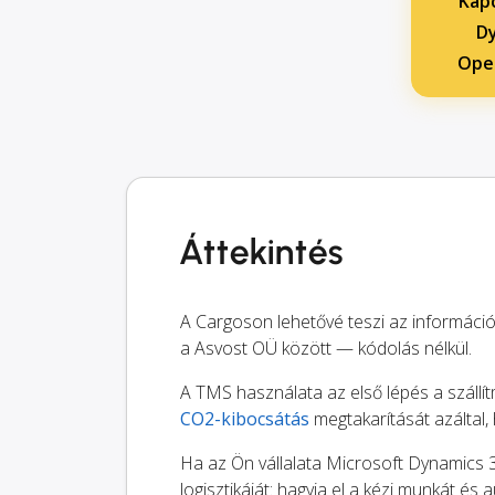
Kapc
Dy
Oper
Áttekintés
A Cargoson lehetővé teszi az informáci
a Asvost OÜ között — kódolás nélkül.
A TMS használata az első lépés a szállít
CO2-kibocsátás
megtakarítását azáltal,
Ha az Ön vállalata Microsoft Dynamics 
logisztikáját: hagyja el a kézi munkát és 