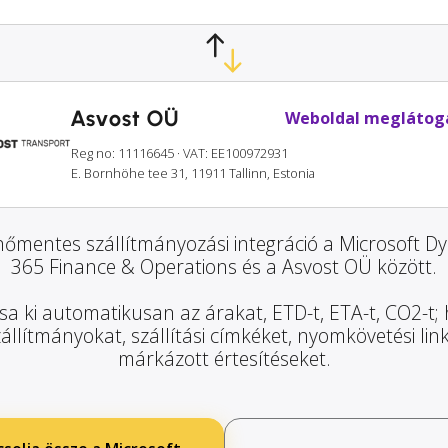
Asvost OÜ
Weboldal meglátog
Reg no: 11116645
· VAT: EE100972931
E. Bornhöhe tee 31, 11911 Tallinn, Estonia
őmentes szállítmányozási integráció a Microsoft D
365 Finance & Operations és a Asvost OÜ között.
sa ki automatikusan az árakat, ETD-t, ETA-t, CO2-t;
zállítmányokat, szállítási címkéket, nyomkövetési lin
márkázott értesítéseket.