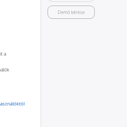
Demó kérése
it a
nálók
használóktól