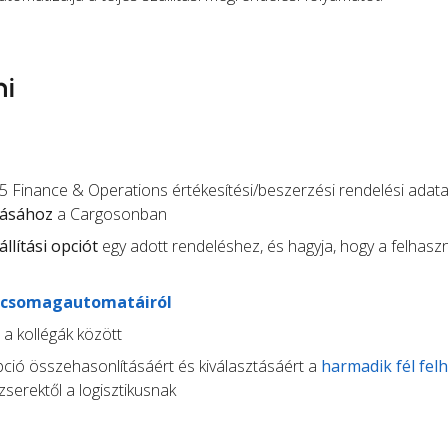
ni
 Finance & Operations értékesítési/beszerzési rendelési adata
zásához
a Cargosonban
állítási opciót
egy adott rendeléshez, és hagyja, hogy a felhasz
csomagautomatáiról
t a kollégák között
opció összehasonlításáért és kiválasztásáért a
harmadik fél fel
serektől a logisztikusnak