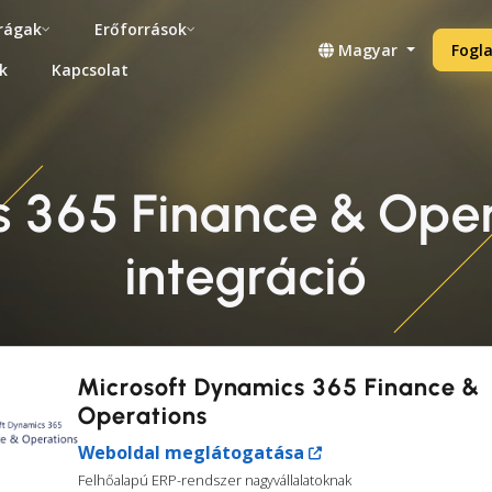
rágak
Erőforrások
Magyar
Fogla
k
Kapcsolat
s 365 Finance & Oper
integráció
Microsoft Dynamics 365 Finance &
Operations
Weboldal meglátogatása
Felhőalapú ERP-rendszer nagyvállalatoknak