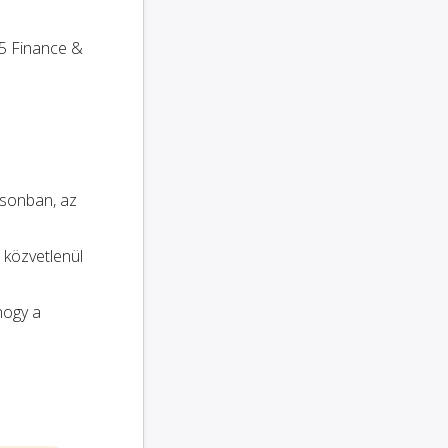
65 Finance &
osonban, az
 közvetlenül
 hogy a