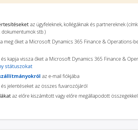
 értesítéseket
az ügyfeleknek, kollégáknak és partnereknek (címk
, dokumentumok stb.)
pja meg őket a Microsoft Dynamics 365 Finance & Operations-ben
és kapja vissza őket a Microsoft Dynamics 365 Finance & Oper
ny státuszokat
szállítmányokról
az e-mail fiókjába
és jelentéseket az összes fuvarozójáról
lákat
az előre kiszámított vagy előre megállapodott összegekkel