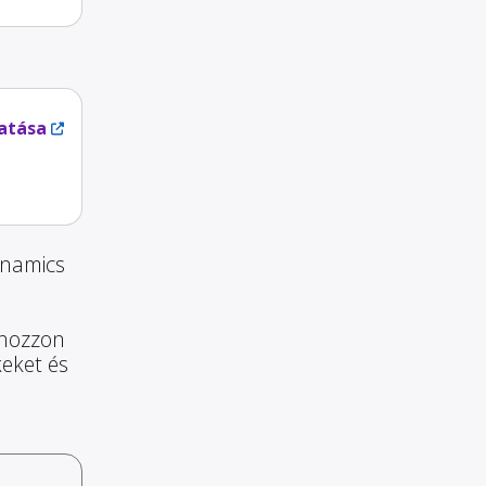
atása
ynamics
 hozzon
keket és