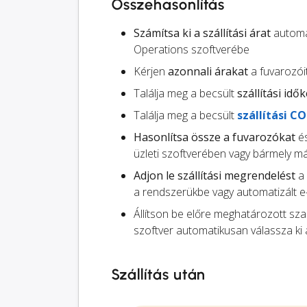
Összehasonlítás
Számítsa ki a szállítási árat
automat
Operations szoftverébe
Kérjen
azonnali árakat
a fuvarozói
Találja meg a becsült
szállítási idők
Találja meg a becsült
szállítási C
Hasonlítsa össze a fuvarozókat
és
üzleti szoftverében vagy bármely má
Adjon le szállítási megrendelést
a 
a rendszerükbe vagy automatizált e
Állítson be előre meghatározott sz
szoftver automatikusan válassza ki 
Szállítás után