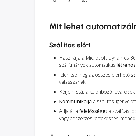
Mit lehet automatizál
Szállítás előtt
Használja a Microsoft Dynamics 365
szállítmányok automatikus
létreho
Jelenítse meg az összes elérhető
sz
válasszanak
Kérjen listát a különböző fuvarozók
Kommunikálja
a szállítási igényeke
Adja át a
felelősséget
a szállítási 
vagy beszerzési/értékesítési menedz