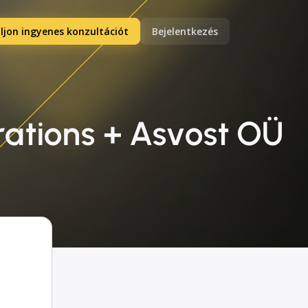
ljon ingyenes konzultációt
Bejelentkezés
ations + Asvost OÜ