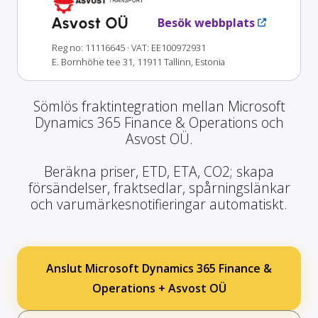
Asvost OÜ
Besök webbplats
Reg no: 11116645
· VAT: EE100972931
E. Bornhöhe tee 31, 11911 Tallinn, Estonia
Sömlös fraktintegration mellan Microsoft
Dynamics 365 Finance & Operations och
Asvost OÜ.
Beräkna priser, ETD, ETA, CO2; skapa
försändelser, fraktsedlar, spårningslänkar
och varumärkesnotifieringar automatiskt.
Anslut Microsoft Dynamics 365 Finance &
Operations + Asvost OÜ