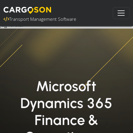
Denna webbplats använder cookies för att säkerställa att
du får den bästa upplevelsen på vår webbplats.
Läs mer
.
Vår integritetspolicy finns
här
.
Transport Management Software
Jag förstår
Microsoft
Dynamics 365
Finance &