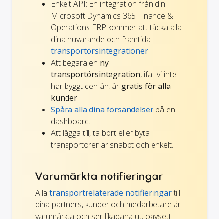
Enkelt API: En integration från din
Microsoft Dynamics 365 Finance &
Operations ERP kommer att täcka alla
dina nuvarande och framtida
transportörsintegrationer
.
Att begära en
ny
transportörsintegration
, ifall vi inte
har byggt den än, är
gratis för alla
kunder
.
Spåra alla dina försändelser
på en
dashboard.
Att lägga till, ta bort eller byta
transportörer är snabbt och enkelt.
Varumärkta notifieringar
Alla
transportrelaterade notifieringar
till
dina partners, kunder och medarbetare är
varumärkta och ser likadana ut, oavsett