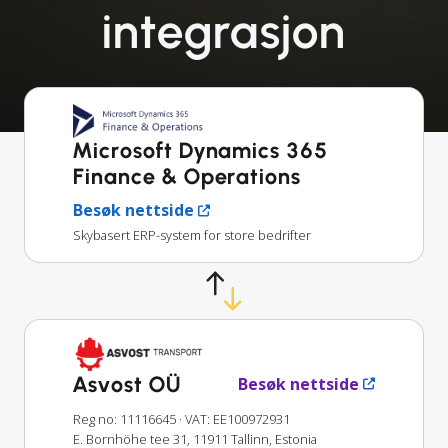
integrasjon
Microsoft Dynamics 365
Finance & Operations
Besøk nettside
Skybasert ERP-system for store bedrifter
Asvost OÜ
Besøk nettside
Reg no: 11116645
· VAT: EE100972931
E. Bornhöhe tee 31, 11911 Tallinn, Estonia