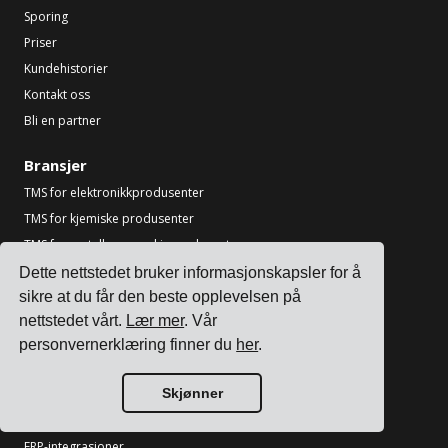
Sporing
Priser
Kundehistorier
Kontakt oss
Bli en partner
Bransjer
TMS for elektronikkprodusenter
TMS for kjemiske produsenter
TMS for metall- og maskinprodusenter
TMS for trykk og emballasje
Dette nettstedet bruker informasjonskapsler for å
Se alle bransjer
sikre at du får den beste opplevelsen på
nettstedet vårt.
Lær mer
. Vår
Ressurser
personvernerklæring finner du
her
.
Blogg
Skjønner
Referanser
Transportørintegrasjoner
ERP-integrasjoner