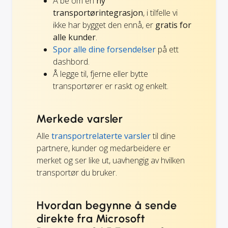
Å be om en
ny
transportørintegrasjon
, i tilfelle vi
ikke har bygget den ennå, er
gratis for
alle kunder
.
Spor alle dine forsendelser
på ett
dashbord.
Å legge til, fjerne eller bytte
transportører er raskt og enkelt.
Merkede varsler
Alle
transportrelaterte varsler
til dine
partnere, kunder og medarbeidere er
merket og ser like ut, uavhengig av hvilken
transportør du bruker.
Hvordan begynne å sende
direkte fra Microsoft