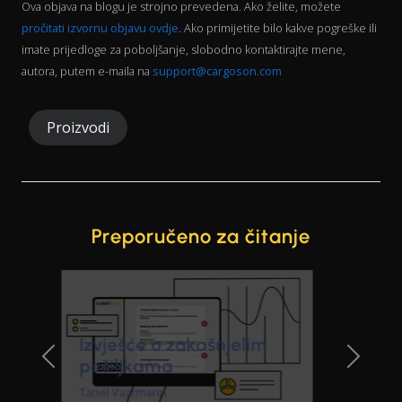
Ova objava na blogu je strojno prevedena. Ako želite, možete
pročitati izvornu objavu ovdje
. Ako primijetite bilo kakve pogreške ili
imate prijedloge za poboljšanje, slobodno kontaktirajte mene,
autora, putem e-maila na
support@cargoson.com
Proizvodi
Preporučeno za čitanje
Previous Slide
Next Sl
API za otpremu s više
prijevoznika