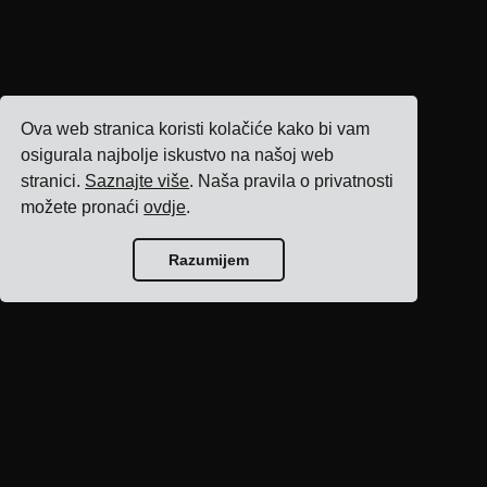
Ova web stranica koristi kolačiće kako bi vam
osigurala najbolje iskustvo na našoj web
stranici.
Saznajte više
. Naša pravila o privatnosti
možete pronaći
ovdje
.
Razumijem
Početna stranica
bloga