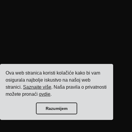
Ova web stranica koristi kolačiće kako bi vam
osigurala najbolje iskustvo na našoj web
stranici.
Saznajte više
. Naša pravila o privatnosti
možete pronaći
ovdje
.
Razumijem