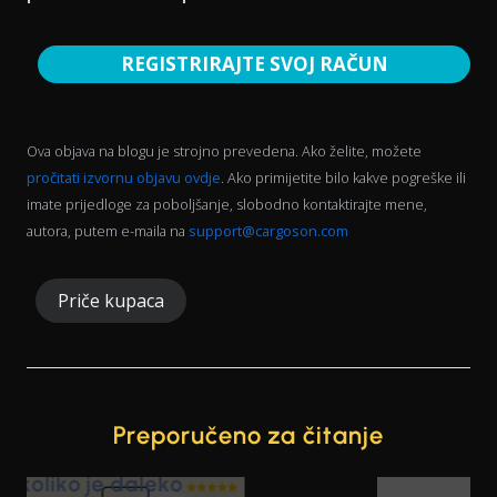
REGISTRIRAJTE SVOJ RAČUN
Ova objava na blogu je strojno prevedena. Ako želite, možete
pročitati izvornu objavu ovdje
. Ako primijetite bilo kakve pogreške ili
imate prijedloge za poboljšanje, slobodno kontaktirajte mene,
autora, putem e-maila na
support@cargoson.com
Priče kupaca
Preporučeno za čitanje