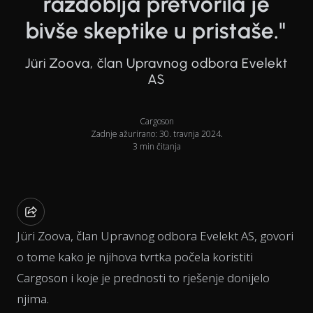
razdoblja pretvorila je
bivše skeptike u pristaše."
Jüri Zoova, član Upravnog odbora Evelekt
AS
Cargoson
Zadnje ažurirano: 30. travnja 2024.
3 min čitanja
Jüri Zoova, član Upravnog odbora Evelekt AS, govori
o tome kako je njihova tvrtka počela koristiti
Cargoson i koje je prednosti to rješenje donijelo
njima.