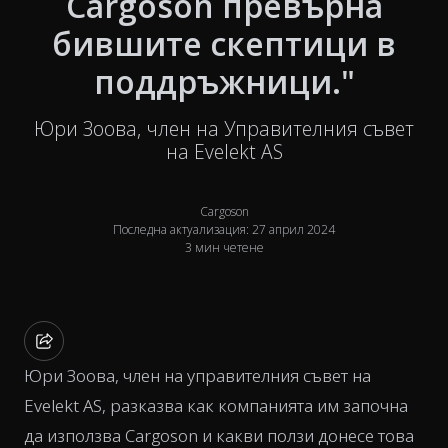
Cargoson превърна
бившите скептици в
поддръжници."
Юри Зоова, член на Управителния съвет
на Evelekt AS
Cargoson
Последна актуализация: 27 април 2024
3 мин четене
Юри Зоова, член на управителния съвет на
Evelekt AS, разказва как компанията им започна
да използва Cargoson и какви ползи донесе това