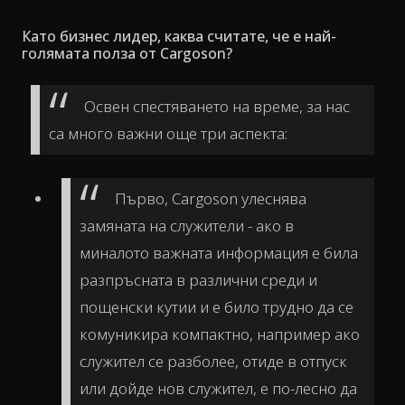
Като бизнес лидер, каква считате, че е най-
голямата полза от Cargoson?
Освен спестяването на време, за нас
са много важни още три аспекта:
Първо, Cargoson улеснява
замяната на служители - ако в
миналото важната информация е била
разпръсната в различни среди и
пощенски кутии и е било трудно да се
комуникира компактно, например ако
служител се разболее, отиде в отпуск
или дойде нов служител, е по-лесно да