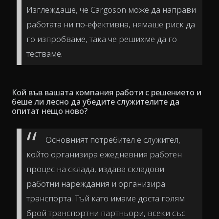
Изглеждаше, че Cargoson може да направи
работата ни по-ефективна, нямаше риск да
го изпробваме, така че решихме да го
тестваме.
Кой във вашата компания работи с решението и
беше ли лесно да убедите служителите да
опитат нещо ново?
Основният потребител е служител,
който организира ежедневния работен
процес на склада, издава складови
работни нареждания и организира
транспорта. Тъй като имаме доста голям
брой транспортни партньори, всеки със