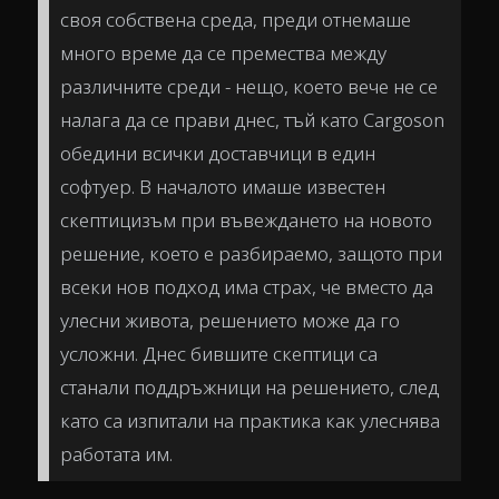
своя собствена среда, преди отнемаше
много време да се премества между
различните среди - нещо, което вече не се
налага да се прави днес, тъй като Cargoson
обедини всички доставчици в един
софтуер. В началото имаше известен
скептицизъм при въвеждането на новото
решение, което е разбираемо, защото при
всеки нов подход има страх, че вместо да
улесни живота, решението може да го
усложни. Днес бившите скептици са
станали поддръжници на решението, след
като са изпитали на практика как улеснява
работата им.