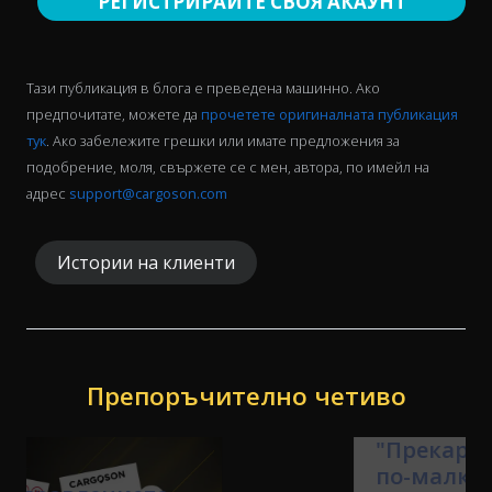
РЕГИСТРИРАЙТЕ СВОЯ АКАУНТ
Тази публикация в блога е преведена машинно. Ако
предпочитате, можете да
прочетете оригиналната публикация
тук
. Ако забележите грешки или имате предложения за
подобрение, моля, свържете се с мен, автора, по имейл на
адрес
support@cargoson.com
Истории на клиенти
Препоръчително четиво
"Прекарваме с 20-30%
по-малко време на