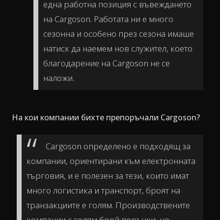
една работна позиция с въвеждането
на Cargoson. Работата ни е много
сезонна и особено през сезона имаше
натиск да наемем нов служител, което
благодарение на Cargoson не се
наложи.
На кои компании бихте препоръчали Cargoson?
Cargoson определено е подходящ за
компании, ориентирани към електронната
търговия, и е полезен за тези, които имат
много логистика и транспорт, броят на
транзакциите е голям. Производствените
компании с голям брой поръчки, но