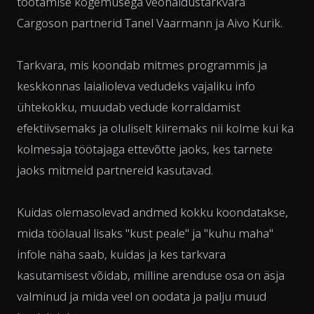
töötamise kogemusega veohaldustarkvara
Cargoson partnerid Tanel Vaarmann ja Aivo Kurik.
Tarkvara, mis koondab mitmes programmis ja
keskkonnas laialioleva vedudeks vajaliku info
ühtekokku, muudab vedude korraldamist
efektiivsemaks ja oluliselt kiiremaks nii kolme kui ka
kolmesaja töötajaga ettevõtte jaoks, kes tarnete
jaoks mitmeid partnereid kasutavad.
Kuidas olemasolevad andmed kokku koondatakse,
mida töölaual lisaks "kust peale" ja "kuhu maha"
infole näha saab, kuidas ja kes tarkvara
kasutamisest võidab, milline arenduse osa on äsja
valminud ja mida veel on oodata ja palju muud