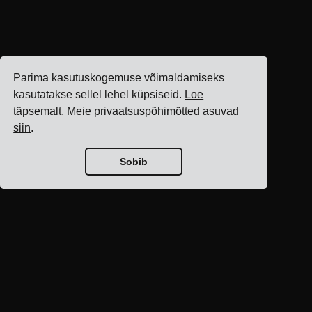
Parima kasutuskogemuse võimaldamiseks
kasutatakse sellel lehel küpsiseid.
Loe
täpsemalt
. Meie privaatsuspõhimõtted asuvad
siin
.
Sobib
Blogi avaleht