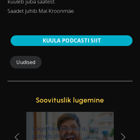
kuuleb juba saatest.
Saadet juhib Mai Kroonmäe.
KUULA PODCASTI SIIT
Uudised
Soovituslik lugemine
katarkvara, mis
irektori
Turunduskam