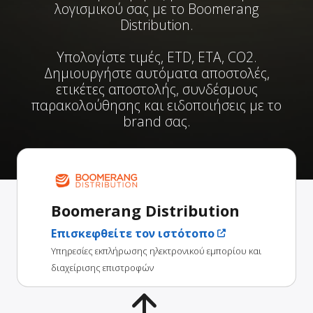
λογισμικού σας με το Boomerang
Distribution.
Υπολογίστε τιμές, ETD, ETA, CO2.
Δημιουργήστε αυτόματα αποστολές,
ετικέτες αποστολής, συνδέσμους
παρακολούθησης και ειδοποιήσεις με το
brand σας.
Boomerang Distribution
Επισκεφθείτε τον ιστότοπο
Υπηρεσίες εκπλήρωσης ηλεκτρονικού εμπορίου και
διαχείρισης επιστροφών