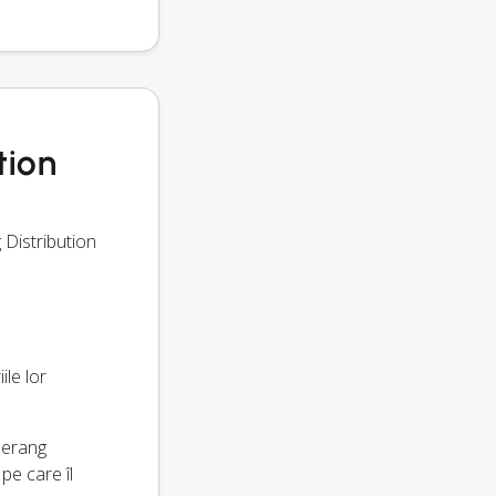
tion
 Distribution
ile lor
omerang
pe care îl