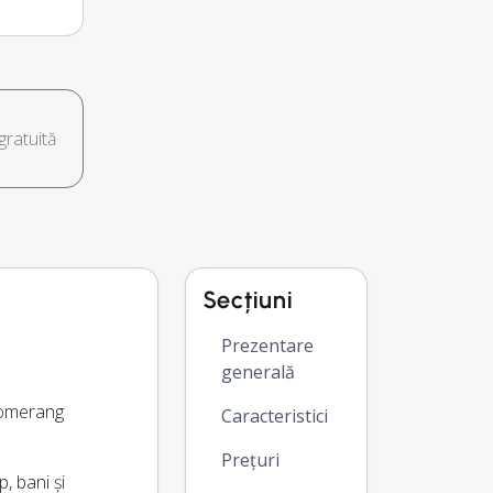
ratuită
Secțiuni
Prezentare
generală
Boomerang
Caracteristici
Prețuri
, bani și