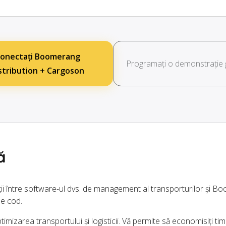
onectați Boomerang
Programați o demonstrație g
stribution + Cargoson
ă
ții între software-ul dvs. de management al transporturilor și 
de cod.
imizarea transportului și logisticii. Vă permite să economisiți timp