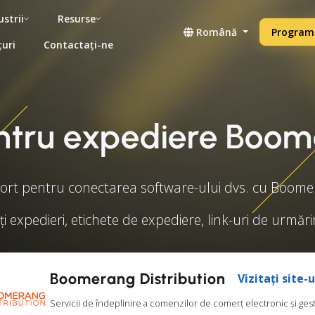
ustrii
Resurse
Română
Programe
țuri
Contactați-ne
ntru expediere Boome
rt pentru conectarea software-ului dvs. cu Boomer
ți expedieri, etichete de expediere, link-uri de urmări
Boomerang Distribution
Vizitați site-
Servicii de îndeplinire a comenzilor de comerț electronic și ges