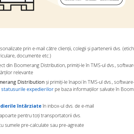
onalizate prin e-mail către clienții, colegii și partenerii dvs. (etic
riculare, documente etc.)
ect din Boomerang Distribution, primiți-le în TMS-ul dvs., softwar
părților relevante
omerang Distribution
și primiți-le înapoi în TMS-ul dvs., software
t
statusurile expedierilor
pe baza informațiilor salvate în Boo
dierile întârziate
în inbox-ul dvs. de e-mail
rapoarte pentru toți transportatorii dvs.
u sumele pre-calculate sau pre-agreate