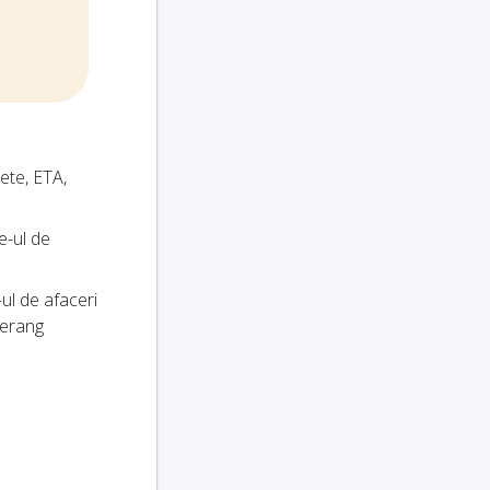
hete, ETA,
e-ul de
-ul de afaceri
merang