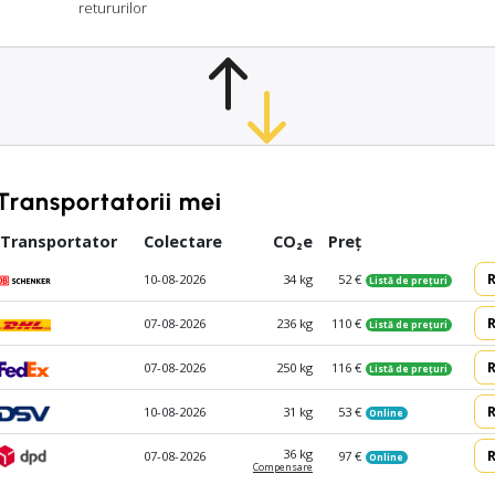
retururilor
Transportatorii mei
Transportator
Colectare
CO₂e
Preț
10-08-2026
34 kg
52 €
Listă de prețuri
07-08-2026
236 kg
110 €
Listă de prețuri
07-08-2026
250 kg
116 €
Listă de prețuri
10-08-2026
31 kg
53 €
Online
36 kg
07-08-2026
97 €
Online
Compen­sare