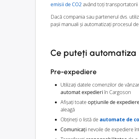
emisii de CO2
având toți transportatorii
Dacă compania sau partenerul dvs. utili
pașii manuali și automatizați procesul d
Ce puteți automatiza
Pre-expediere
Utilizați datele comenzilor de vânzar
automat expedieri
în Cargoson
Afișați toate
opțiunile de expedier
aleagă
Obțineți o listă de
automate de co
Comunicați
nevoile de expediere înt