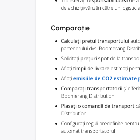
Transferați
responsabilitatea
de a 
de achiziții/vânzări către un logistici
Comparație
Calculați prețul transportului
autom
partenerului dvs. Boomerang Distri
Solicitați
prețuri spot
de la transpor
Aflați
timpii de livrare
estimați pentr
Aflați
emisiile de CO2 estimate 
Comparați transportatorii
și difer
Boomerang Distribution
Plasați o comandă de transport
că
Distribution
Configurați reguli predefinite pentr
automat transportatorul