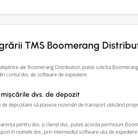
tegrării TMS Boomerang Distribu
 îndeplinire ale Boomerang Distribution, puteți solicita Boomerang
in contul dvs. de software de expediere.
mișcările dvs. de depozit
ii de depozitare să plaseze rezervări de transport utilizând propri
arența pentru dvs. și clienții dvs., puteți acorda permisiuni Bo
ort în numele dvs., prin intermediul software-ului de expediere 