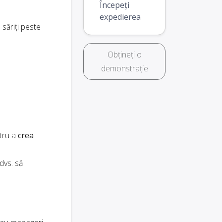
Începeți
expedierea
săriți peste
Obțineți o
demonstrație
tru a
crea
dvs. să