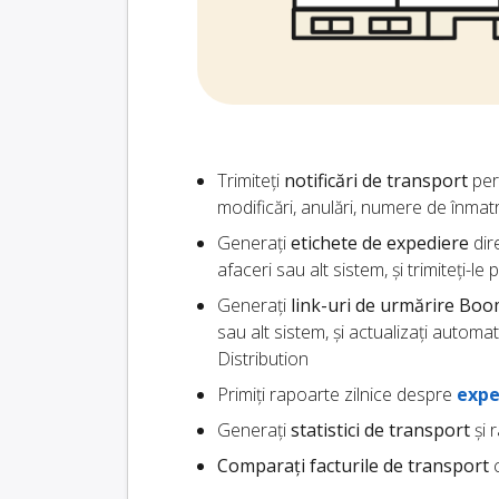
Trimiteți
notificări de transport
pers
modificări, anulări, numere de înmat
Generați
etichete de expediere
dir
afaceri sau alt sistem, și trimiteți-le 
Generați
link-uri de urmărire Bo
sau alt sistem, și actualizați automa
Distribution
Primiți rapoarte zilnice despre
expe
Generați
statistici de transport
și 
Comparați facturile de transport
c