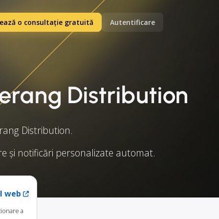
ază o consultație gratuită
Autentificare
rang Distribution
ang Distribution.
re și notificări personalizate automat.
ul web
tionare a