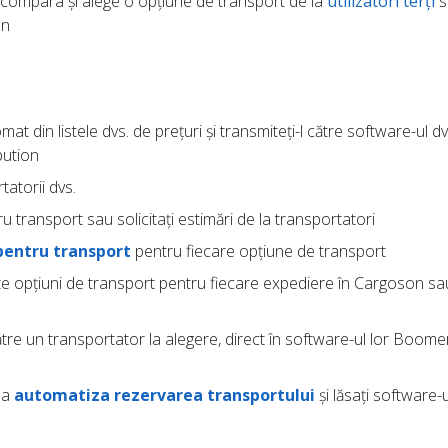
compara și alege o opțiune de transport de la
utilizatori terți
s
an
at din listele dvs. de prețuri și transmiteți-l către software-ul dv
bution
tatorii dvs.
u transport sau solicitați estimări de la transportatori
pentru transport
pentru fiecare opțiune de transport
ite opțiuni de transport pentru fiecare expediere în Cargoson sau
tre un transportator la alegere, direct în software-ul lor Boom
u a
automatiza rezervarea transportului
și lăsați software-