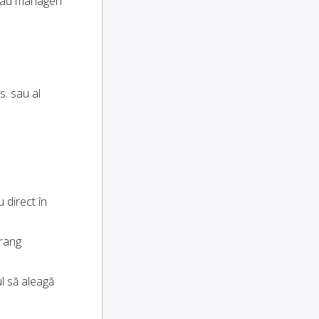
au manageri
s. sau al
 direct în
erang
ul să aleagă