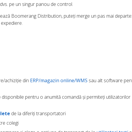
 dvs. pe un singur panou de control.
zează Boomerang Distribution, puteți merge un pas mai departe: 
e expediere.
e/achiziție din
ERP/magazin online/WMS
sau alt software pen
e
disponibile pentru o anumită comandă și permiteți utilizatorilor 
lete
de la diferiți transportatori
re colegi