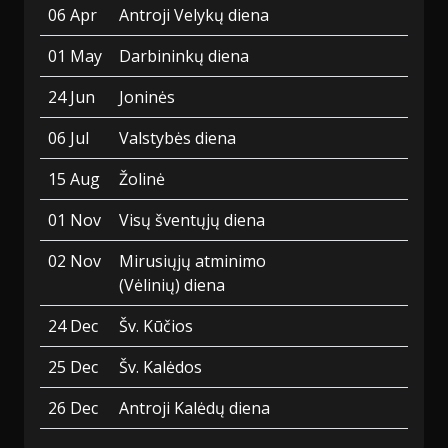
06 Apr
Antroji Velykų diena
01 May
Darbininkų diena
24 Jun
Joninės
06 Jul
Valstybės diena
15 Aug
Žolinė
01 Nov
Visų šventųjų diena
02 Nov
Mirusiųjų atminimo
(Vėlinių) diena
24 Dec
Šv. Kūčios
25 Dec
Šv. Kalėdos
26 Dec
Antroji Kalėdų diena