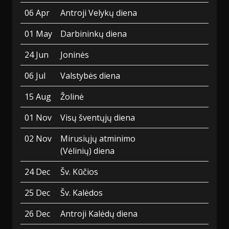
06 Apr
Antroji Velykų diena
01 May
Darbininkų diena
24 Jun
Joninės
06 Jul
Valstybės diena
15 Aug
Žolinė
01 Nov
Visų šventųjų diena
02 Nov
Mirusiųjų atminimo
(Vėlinių) diena
24 Dec
Šv. Kūčios
25 Dec
Šv. Kalėdos
26 Dec
Antroji Kalėdų diena