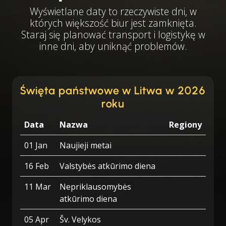
Wyświetlane daty to rzeczywiste dni, w
których większość biur jest zamknięta.
Staraj się planować transport i logistykę w
inne dni, aby uniknąć problemów.
Święta państwowe w Litwa w 2026
roku
Data
Nazwa
Regiony
01 Jan
Naujieji metai
16 Feb
Valstybės atkūrimo diena
11 Mar
Nepriklausomybės
atkūrimo diena
05 Apr
Šv. Velykos