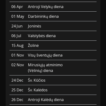
06 Apr
Antroji Velykų diena
01 May
Darbininkų diena
24 Jun
Joninės
06 Jul
Valstybės diena
15 Aug
Žolinė
01 Nov
Visų šventųjų diena
02 Nov
Mirusiųjų atminimo
(Vėlinių) diena
24 Dec
Šv. Kūčios
25 Dec
Šv. Kalėdos
26 Dec
Antroji Kalėdų diena