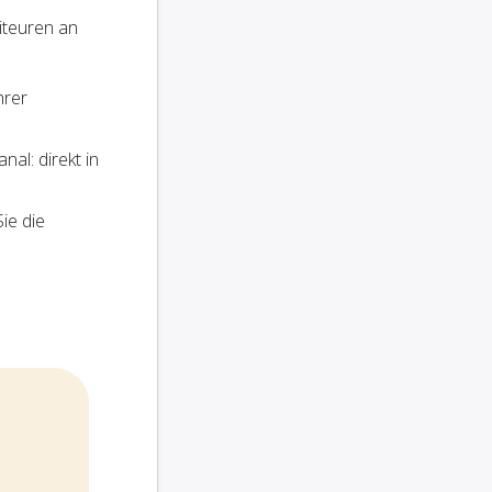
iteuren an
hrer
al: direkt in
ie die