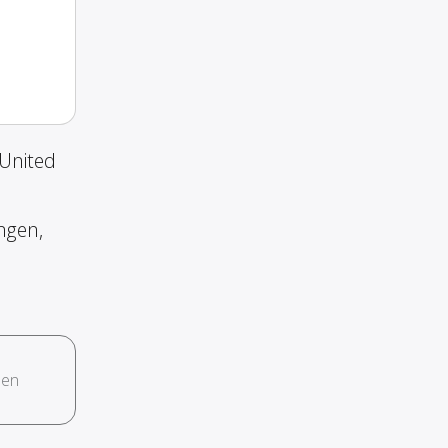
United
ngen,
hen