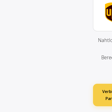
Nahtlo
Bere
Verb
Par