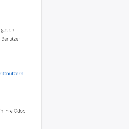
rgoson
e Benutzer
rittnutzern
 in Ihre Odoo