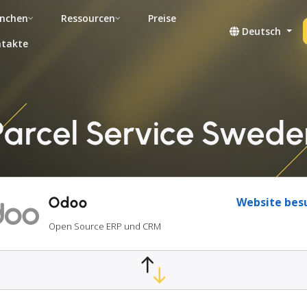
nchen
Ressourcen
Preise
Deutsch
takte
arcel Service Swede
Odoo
Website bes
Open Source ERP und CRM