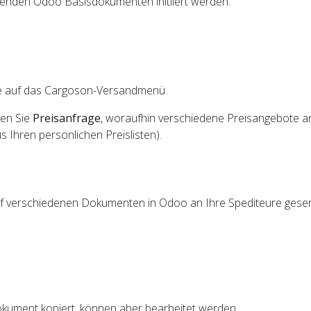
genden Odoo Basisdokumenten initiiert werden:
ie auf das Cargoson-Versandmenü.
ken Sie
Preisanfrage
, woraufhin verschiedene Preisangebote a
 Ihren persönlichen Preislisten).
uf verschiedenen Dokumenten in Odoo an Ihre Spediteure ges
ument kopiert, können aber bearbeitet werden.