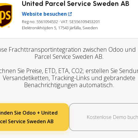
United Parcel Service Sweden AB
Website besuchen
Reg no: 5561094532
· VAT: SE556109453201
Elektronikhöjden 5, 17543 Järfälla, Sweden
se Frachttransportintegration zwischen Odoo und 
Parcel Service Sweden AB.
chnen Sie Preise, ETD, ETA, CO2; erstellen Sie Sendu
Versandetiketten, Tracking-Links und gebrandete
Benachrichtigungen automatisch.
inden Sie Odoo + United
Kostenlose Demo buc
cel Service Sweden AB