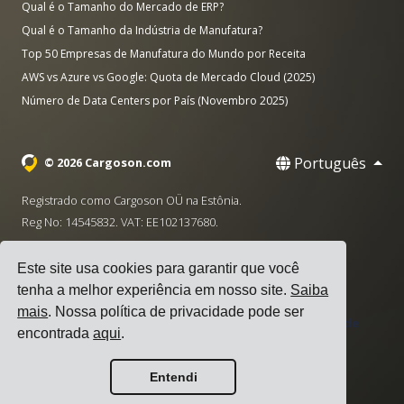
Qual é o Tamanho do Mercado de ERP?
Qual é o Tamanho da Indústria de Manufatura?
Top 50 Empresas de Manufatura do Mundo por Receita
AWS vs Azure vs Google: Quota de Mercado Cloud (2025)
Número de Data Centers por País (Novembro 2025)
Português
© 2026 Cargoson.com
Registrado como Cargoson OÜ na Estônia.
Reg No: 14545832. VAT: EE102137680.
Sede: Pärnu mnt. 141, 11314 Tallinn, Estônia
Este site usa cookies para garantir que você
·
+372 5555 0028
hello@cargoson.com
tenha a melhor experiência em nosso site.
Saiba
mais
. Nossa política de privacidade pode ser
Termos de Serviço
|
Política de Privacidade
|
Política de
encontrada
aqui
.
Cookies
Entendi